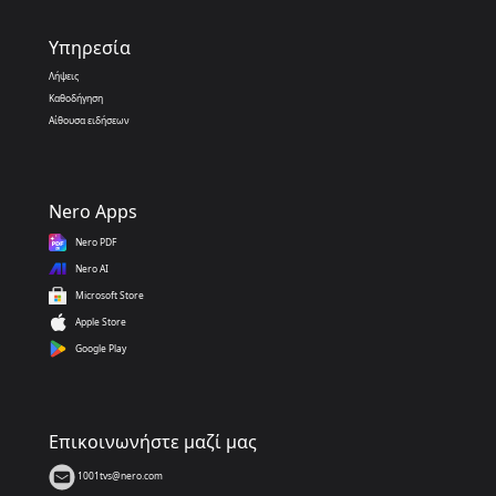
Υπηρεσία
Λήψεις
Καθοδήγηση
Αίθουσα ειδήσεων
Nero Apps
Nero PDF
Nero AI
Microsoft Store
Apple Store
Google Play
Επικοινωνήστε μαζί μας
1001tvs@nero.com