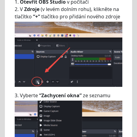
1.
Otevřít OBS Studio
v počítači
2. V
Zdroje
(v levém dolním rohu), klikněte na
tlačítko
“+”
tlačítko pro přidání nového zdroje
3. Vyberte
“Zachycení okna”
ze seznamu