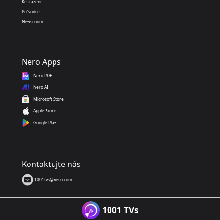
Ke stažení
Průvodce
Newsroom
Nero Apps
Nero PDF
Nero AI
Microsoft Store
Apple Store
Google Play
Kontaktujte nás
1001tvs@nero.com
1001 TVs