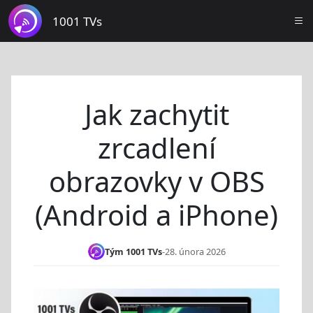
1001 TVs
Jak zachytit
zrcadlení
obrazovky v OBS
(Android a iPhone)
Tým 1001 TVs
-
28. února 2026