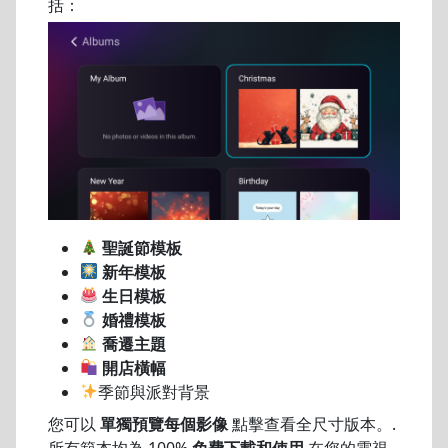
括：
聖誕節模板
新年模板
生日模板
婚禮模板
喬遷主題
開店橫幅
季節與派對背景
您可以
單獨預覽每個影像
點擊查看全尺寸版本。.
所有範本均為 100%
免費下載和使用
在您的電視