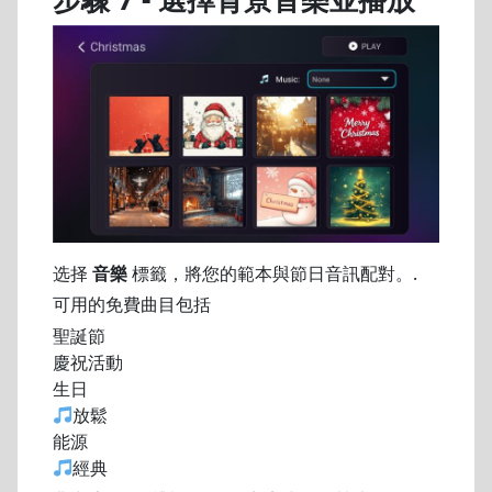
选择
音樂
標籤，將您的範本與節日音訊配對。.
可用的免費曲目包括
聖誕節
慶祝活動
生日
放鬆
能源
經典