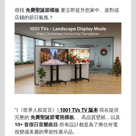
尋找
免費聖誕節模板
要立即提升您家中、派對或
店鋪的節日氣氛？
"(《世界人权宣言》)
1001 TVs TV 版本
現在提供
完整的
免費聖誕節電視模板
, 、高品質壁紙，以及
10+ 首假日音樂曲目
-所有設計都是為了將任何電
視變成美麗的季節性展示品。.