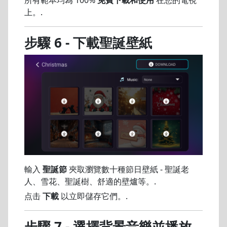
上。.
步驟 6 - 下載聖誕壁紙
輸入
聖誕節
夾取瀏覽數十種節日壁紙 - 聖誕老
人、雪花、聖誕樹、舒適的壁爐等。.
点击
下載
以立即儲存它們。.
步驟 7 - 選擇背景音樂並播放