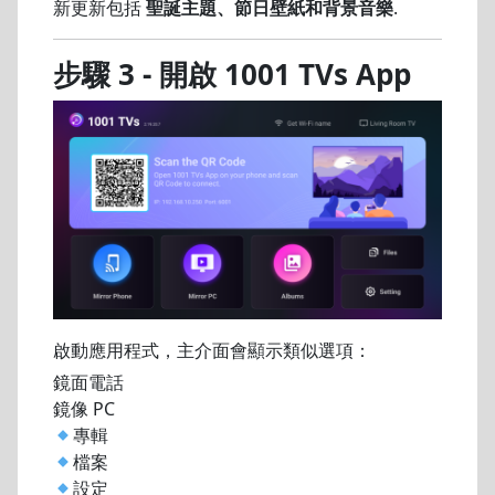
新更新包括
聖誕主題、節日壁紙和背景音樂
.
步驟 3 - 開啟 1001 TVs App
啟動應用程式，主介面會顯示類似選項：
鏡面電話
鏡像 PC
專輯
檔案
設定