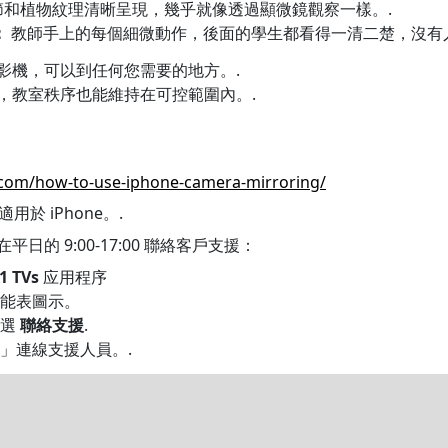
和植物紋理清晰呈現，幾乎就像透過顯微鏡觀察一樣。.
：
教師手上的每個細微動作，後面的學生都看得一清二楚，沒有
影機，可以到任何您需要的地方。.
，教室秩序也能維持在可控範圍內。.
：
.com/how-to-use-iphone-camera-mirroring/
於 iPhone。.
日的 9:00-17:00 聯絡客戶支援：
1 TVs
应用程序
能表圖示。
點選
聯絡支援
.
」連線支援人員。.