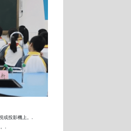
視或投影機上。.
。.