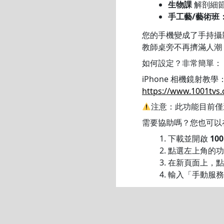
生物課
解剖細節
手工藝/藝術班
您的手機變成了手持攝
教師桌旁不再擠滿人潮
如何設定？非常簡單：
iPhone 相機鏡射教學
https://www.1001tvs
注意：此功能目前僅適用
需要協助嗎？您也可以在平
下載並開啟
100
點選左上角的功
在新頁面上，
輸入「手動服務