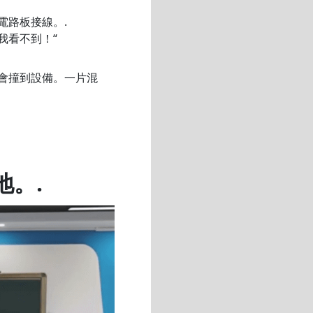
電路板接線。.
我看不到！“
會撞到設備。一片混
地。.