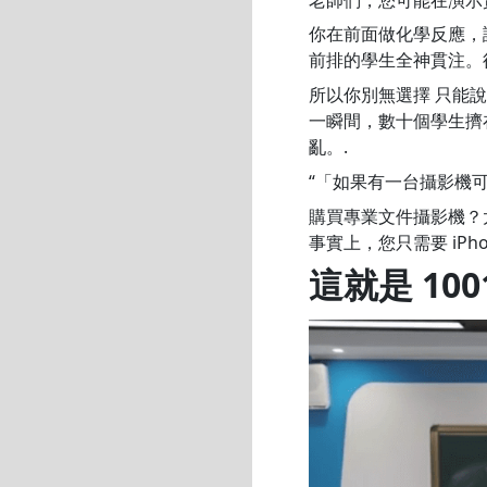
你在前面做化學反應，
前排的學生全神貫注。
所以你別無選擇 只能說
一瞬間，數十個學生擠
亂。.
“「如果有一台攝影機可以
購買專業文件攝影機？
事實上，您只需要 iPh
這就是 10