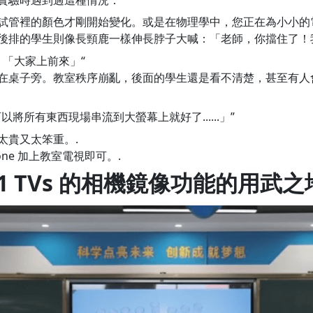
試管裡的顏色才剛開始變化。或是在物理學中，您正在為小小的
後排的學生則像長頸鹿一樣伸長脖子大喊：「老師，你擋住了！
 「大家上前來」“
在桌子旁。教室秩序崩亂，後面的學生還是看不清楚，甚至有人
將所有東西現場串流到大螢幕上就好了......」”
太貴又太笨重。.
one 加上教室電視即可。.
01 TVs 的相機鏡像功能的用武之