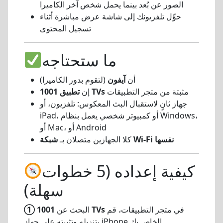
الصور عن بُعد بينما يحمل شخص آخر الكاميرا
حوِّل تلفزيونك إلى شاشة عرض مباشرة أثناء
تسجيل المحتوى
ما ستحتاجه
أن
آيفون
(لتقوم بدور الكاميرا)
مثبتة من متجر التطبيقات
تطبيق 1001 TVs
إن
جهاز ثانٍ لاستقبال البث المعكوس: تلفزيون، أو
iPad، أو كمبيوتر شخصي يعمل بنظام Windows،
أو Mac، أو Android
شبكة Wi-Fi نفسها
كلا الجهازين متصلان بـ
كيفية إعداده (5 خطوات
سهلة)
في متجر التطبيقات، قم
1001 TVs
البحث عن
①
بتنزيله وتثبيته على جهاز iPhone الخاص بك.