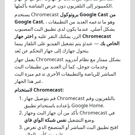
الكمبيوتر إلى التلفزيون دون عرض الشاشة بأكملها.
بروتوكول Google Cast من
يستخدم Chromecast
, ، وهو ما تدعمه العديد من التطبيقات
Google Cast
بشكل أصلي. عندما يكون لدى تطبيق البث
المصبوب
الزر، يمكنك النقر عليه و
اختر جهاز Chromecast
الخاص بك
— عندئذٍ يتم تشغيل الفيديو على التلفاز بينما
يتحول جهازك إلى جهاز التحكم عن بُعد.
يعمل جهاز Chromecast بشكل ممتاز مع نظام أندرويد
وخدمات جوجل، كما أن العديد من تطبيقات البث
المباشر للرياضة والتطبيقات الأخرى تدعم ميزة البث
عبر هذا الجهاز.
لاستخدام Chromecast:
قم بتوصيل جهاز Chromecast بالتلفزيون وقم
بإعداده باستخدام تطبيق Google Home.
تأكد من أن جهاز البث وجهاز Chromecast في
.
وضع التشغيل
نفس شبكة الواي فاي
افتح تطبيق البث المباشر أو المتصفح الذي تعرض
عليه بث كأس العالم.