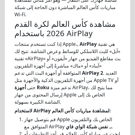
مباريات كأس العالم المباشرة دون الحاجة إلى شبكة
Wi-Fi.
مشاهدة كأس العالم لكرة القدم
2026 باستخدام AirPlay
هي تقنية
AirPlay
إذا كنت تستخدم منتجات Apple،,
«آبل» للبث اللاسلكي للوسائط وعرض الشاشة. تتيح لك
تقنية «AirPlay» بث مقاطع الفيديو من جهاز «آيفون» أو
«آيباد» أو «ماك» مباشرةً إلى أجهزة التلفزيون
. العديد
AirPlay 2
المتوافقة أو أجهزة البث التي تدعم
من أجهزة التلفزيون الذكية والأجهزة مثل Apple TV أو
تدعم ميزة AirPlay، مما يتيح لك
أجهزة Roku
حتى
إرسال المحتوى من جهاز Apple الخاص بك إلى
الشاشة الكبيرة بسهولة.
لاستخدام AirPlay لمشاهدة مباريات كأس العالم:
قم بتوصيل جهاز Apple الخاص بك والتلفزيون
.
المتوافق مع AirPlay بـ
نفس شبكة الواي فاي
ابحث عن مباراة كأس العالم في أحد التطبيقات أو