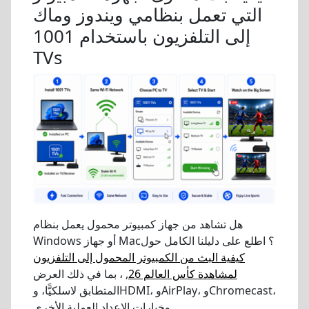
التي تعمل بنظامي ويندوز وماك
إلى التلفزيون باستخدام 1001
TVs
هل تشاهد من جهاز كمبيوتر محمول يعمل بنظام
Windows أو جهاز Mac؟ اطلع على دليلنا الكامل حول
كيفية البث من الكمبيوتر المحمول إلى التلفزيون
لمشاهدة كأس العالم 26
, ، بما في ذلك العرض
المتطابق لاسلكيًّا، وHDMI، وAirPlay، وChromecast،
وخيارات الإعداد العملية الأخرى.