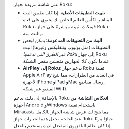
على شاشة مزودة بجهاز Roku:
تثبيت التطبيقات الأصلية
: إذا كان تطبيق البث
المباشر لكأس العالم الخاص بك يحتوي على قناة
Roku، فيمكنك تثبيته مباشرةً على جهاز Roku
والبث منه.
البث من التطبيقات المدعومة
: يمكن لبعض
التطبيقات (مثل يوتيوب ونتفليكس وغيرها) البث
إلى جهاز Roku
عبر الطرق التي تدعمها Roku
عندما يكون كلا الجهازين متصلين بنفس الشبكة.
: يدعم جهاز Roku تقنية
AirPlay إلى Roku
Apple AirPlay في العديد من الطرازات، مما يتيح
لأجهزة iPhone وiPad وMac إرسال مقاطع
الفيديو عبر شبكة Wi-Fi.
انعكاس الشاشة
من
بالإضافة إلى ذلك، يدعم Roku
أجهزة Android وWindows باستخدام تقنية
Miracast، مما يتيح لك عرض شاشة الجهاز بالكامل
عند الحاجة. تجعل هذه الخيارات جهاز Roku خيارًا مرنًا
إذا كان نظام التلفزيون المفضل لديك يستخدم بالفعل