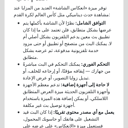
توفر ميزة «انعكاس الشاشة» العديد من المزايا عند
مشاهدة حدث ديناميكي مثل كأس العالم لكرة القدم:
التوافق الشامل:
نظرًا لأن الشاشة بأكملها يتم
عرضها بشكل متطابق، فلن تعتمد على ما إذا كان
تطبيق بث معين يدعم التلفزيون بشكل أصلي أم
لا. يمكنك البث من متصفح أو تطبيق أو حتى مزود
خدمة تلفزيونية مدفوعة، ثم عرضه بشكل
متطابق.
التحكم الفوري:
يمكنك التحكم في البث مباشرةً
من جهازك — إيقافه مؤقتًا، أو إرجاعه للخلف، أو
تبديل زوايا التصوير، أو عرض الإعادة.
لا حاجة إلى أجهزة إضافية:
تدعم معظم الأجهزة
وأجهزة التلفزيون الحديثة ميزة العرض المتطابق
اللاسلكي، أو يمكن إضافة هذه الميزة باستخدام
أجهزة توصيل بث غير مكلفة.
يعمل مع أي مصدر محتوى تقريبًا:
إذا كان البث قيد
التشغيل على هاتفك أو حاسوبك المحمول،
فستعمل ميزة «الانعكاس» على عرضه على