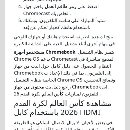
اضغط على
رمز طاقم العمل
واختر جهاز
Chromecast الخاص بك.
ستبدأ المباراة على شاشة التلفزيون، ويمكنك
استخدام هاتفك كجهاز تحكم عن بُعد.
تتيح لك هذه الطريقة استخدام هاتفك أو جهازك اللوحي
في مهام أخرى أثناء تشغيل اللعبة على الشاشة الكبيرة.
: يتميز نظام التشغيل
مستخدمو أجهزة Chromebook
Chrome OS بدعم Chromecast المدمج مباشرةً في
النظام. للحصول على دليل كامل حول البث من جهاز
Chromebook إلى التلفزيون، بما في ذلك الإعدادات
الخاصة بنظام التشغيل Chrome OS ونصائح التحسين،
راجع
دليل بث محتوى من جهاز Chromebook إلى
.
التلفزيون لمباريات كأس العالم لكرة القدم 26
مشاهدة كأس العالم لكرة القدم
2026 باستخدام كابل HDMI
في بعض الأحيان، لا يزال الاتصال السلكي هو الطريقة
الأكثر موثوقية — خاصةً إذا كنت قلقًا بشأن تأخر شبكة