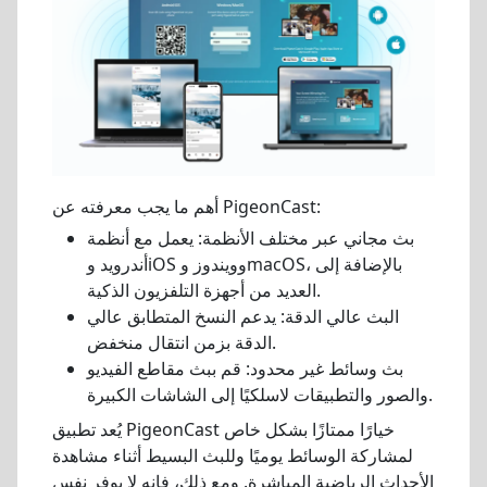
أهم ما يجب معرفته عن PigeonCast:
بث مجاني عبر مختلف الأنظمة: يعمل مع أنظمة
أندرويد وiOS وويندوز وmacOS، بالإضافة إلى
العديد من أجهزة التلفزيون الذكية.
البث عالي الدقة: يدعم النسخ المتطابق عالي
الدقة بزمن انتقال منخفض.
بث وسائط غير محدود: قم ببث مقاطع الفيديو
والصور والتطبيقات لاسلكيًا إلى الشاشات الكبيرة.
يُعد تطبيق PigeonCast خيارًا ممتازًا بشكل خاص
لمشاركة الوسائط يوميًا وللبث البسيط أثناء مشاهدة
الأحداث الرياضية المباشرة. ومع ذلك، فإنه لا يوفر نفس