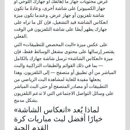
عرض محتويات جهاز ما (هاتفك أو جهازك اللوحي أو
جهاز الكمبيوتر) على شاشة أخرى، وعادةً ما تكون
شاشة تلفزيون أو جهاز عرض. وعندما تكون ميزة
انعكاس الشاشة قيد التشغيل، فإن كل ما تراه على
جهازك يظهر أيضًا على شاشة التلفزيون في الوقت
الفعلي.
على عكس ميزة «البث المخصص للتطبيقات» التي
يقتصر إرسالها على محتوى مشغل الوسائط فقط، فإن
ميزة «انعكاس الشاشة» ترسل شاشة جهازك بالكامل
— بما في ذلك القوائم والطبقات التراكبية والبث
المباشر من أي تطبيق أو متصفح — إلى التلفزيون. وهذا
يجعلها مفيدة للغاية لمشاهدة البث الرياضي من
التطبيقات أو مصادر المتصفح أو حتى البث المباشر
على وسائل التواصل الاجتماعي التي لا تدعم التلفزيون
بشكل مدمج.
لماذا يُعد «انعكاس الشاشة»
خيارًا أفضل لبث مباريات كرة
القدم الحية