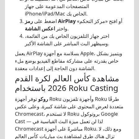
المتصفحات المدعومة على جهاز
iPhone/iPad/Mac الخاص بك.
أو افتح «مركز التحكم»
رمز AirPlay
اضغط على
.
واختر
اعكس الشاشة
اختر جهاز التلفزيون الخاص بك من القائمة،
وسيظهر البث المباشر على الشاشة الأكبر.
يعمل AirPlay بسلاسة مع أجهزة Apple، ويتميز بشكل
خاص بقدرته على مشاركة مقاطع الفيديو بوضع ملء
الشاشة دون الحاجة إلى إعدادات معقدة.
مشاهدة كأس العالم لكرة القدم
2026 باستخدام Roku Casting
روكو
توفر أجهزة Roku وأجهزة تلفزيون Roku طرقًا
متعددة لعرض المحتوى على شاشة كبيرة. وعلى عكس
Chromecast، لا تستخدم Roku بروتوكول Google
Cast — لذا لن تعمل ميزة البث القياسية في
Chromecast مباشرةً على أجهزة Roku. ومع ذلك، لا
تزال هناك طرق لمشاهدة بث مباريات كأس العالم