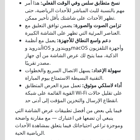
نسخ متطابق سلس وفي الوقت الفعلي:
هذا أمر
مهم بالنسبة للبث المباشر للأحداث الرياضية، حتى
تظهر الأحداث على شاشتك بأقل تأخير ممكن.
تزامن الصوت والصورة:
يضمن توافق التعليق مع
العناصر المرئية التي تظهر على الشاشة الكبيرة.
دعم واسع النطاق للأجهزة:
يعمل مع أنظمة
أندرويد وiOS وويندوز وmacOS وأجهزة التلفزيون
الذكية، مما يتيح لك عرض الشاشة من أي جهاز
مصدر تقريبًا.
سهولة الإعداد:
يسهل الاتصال السريع والخطوات
التقنية البسيطة الاستمتاع بيوم المباراة.
أداء لاسلكي موثوق:
تعمل ميزة العرض المتطابق
القوية القائمة على شبكة Wi-Fi على تقليل حالات
انقطاع الإرسال والتخزين المؤقت إلى أدنى حد.
فيما يلي بعض من أفضل تطبيقات عرض الشاشة التي
ينبغي أن تضعها في اعتبارك — مع مقارنة واضحة
وموجزة تراعي احتياجاتك فيما يتعلق بمشاهدة الأحداث
الرياضية الحية.