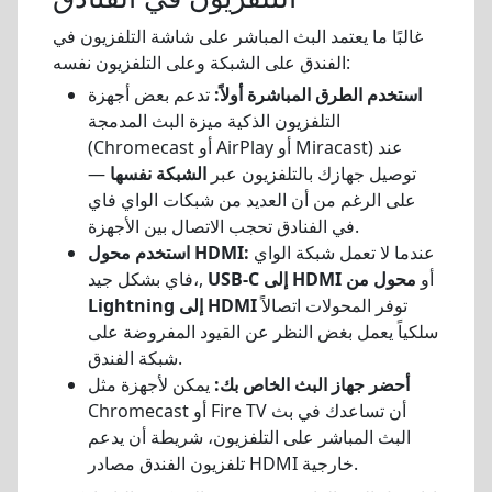
غالبًا ما يعتمد البث المباشر على شاشة التلفزيون في
الفندق على الشبكة وعلى التلفزيون نفسه:
استخدم الطرق المباشرة أولاً:
تدعم بعض أجهزة
التلفزيون الذكية ميزة البث المدمجة
(Chromecast أو AirPlay أو Miracast) عند
توصيل جهازك بالتلفزيون عبر
الشبكة نفسها
—
على الرغم من أن العديد من شبكات الواي فاي
في الفنادق تحجب الاتصال بين الأجهزة.
عندما لا تعمل شبكة الواي
استخدم محول HDMI:
أو
محول من
USB-C إلى HDMI
فاي بشكل جيد،,
توفر المحولات اتصالاً
Lightning إلى HDMI
سلكياً يعمل بغض النظر عن القيود المفروضة على
شبكة الفندق.
أحضر جهاز البث الخاص بك:
يمكن لأجهزة مثل
Chromecast أو Fire TV أن تساعدك في بث
البث المباشر على التلفزيون، شريطة أن يدعم
تلفزيون الفندق مصادر HDMI خارجية.