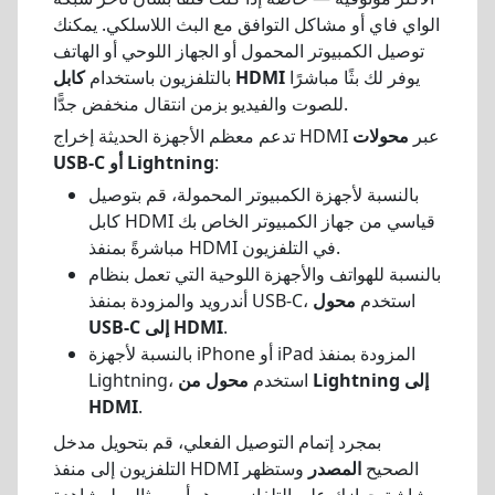
الواي فاي أو مشاكل التوافق مع البث اللاسلكي. يمكنك
توصيل الكمبيوتر المحمول أو الجهاز اللوحي أو الهاتف
يوفر لك بثًا مباشرًا
كابل HDMI
بالتلفزيون باستخدام
للصوت والفيديو بزمن انتقال منخفض جدًّا.
تدعم معظم الأجهزة الحديثة إخراج HDMI عبر
محولات
:
USB-C أو Lightning
بالنسبة لأجهزة الكمبيوتر المحمولة، قم بتوصيل
كابل HDMI قياسي من جهاز الكمبيوتر الخاص بك
مباشرةً بمنفذ HDMI في التلفزيون.
بالنسبة للهواتف والأجهزة اللوحية التي تعمل بنظام
أندرويد والمزودة بمنفذ USB-C، استخدم
محول
.
USB-C إلى HDMI
بالنسبة لأجهزة iPhone أو iPad المزودة بمنفذ
Lightning، استخدم
محول من Lightning إلى
HDMI
.
بمجرد إتمام التوصيل الفعلي، قم بتحويل مدخل
التلفزيون إلى منفذ HDMI الصحيح
المصدر
وستظهر
شاشة جهازك على التلفاز — وهو أمر مثالي لمشاهدة