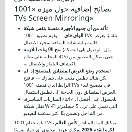
نصائح إضافية حول ميزة «1001
TVs Screen Mirroring»
تأكد من أن جميع الأجهزة متصلة بنفس شبكة
الواي فاي
— يقوم تطبيق 1001 TVs تلقائيًا بعرض
قائمة بالشاشات المتاحة بمجرد الاتصال.
(مثل: الوصول إلى الشبكة
منح الأذونات اللازمة
المحلية على نظام iOS) حتى يتمكن التطبيق من
اكتشاف التلفاز والاتصال به.
استخدم وضع العرض المتطابق للمتصفح
إذا لم
يكن هناك تطبيق مثبت على تلفازك — فافتح
الرابط الذي قدمته 1001 TVs في متصفح لبدء
العرض المتطابق دون الحاجة إلى تطبيق استقبال.
للحصول على أفضل أداء أثناء المباريات المباشرة،
تقلل شبكة Wi-Fi التي تعمل على تردد 5 جيجاهرتز
من التداخل وتضمن بثًا أكثر سلاسة للفيديو.
باستخدام 1001 TVs، يمكنك البث المباشر
كأس العالم
لكرة القدم 2026
يمكنك عرض محتوى أي جهاز تقريبًا