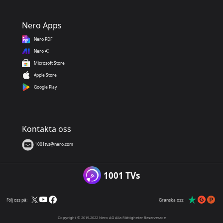
Nero Apps
Nero PDF
Nero AI
Microsoft Store
Apple Store
Google Play
Kontakta oss
1001tvs@nero.com
1001 TVs
Följ oss på:
Granska oss:
Copyright © 2019-2022 Nero AG Alla Rättigheter Reserverade