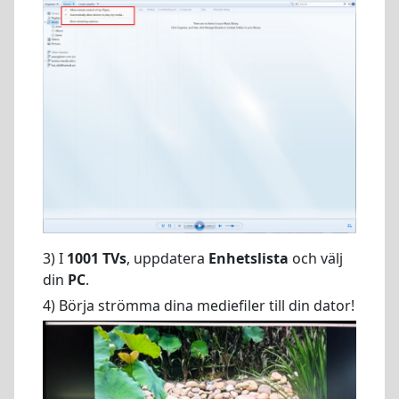
3) I
1001 TVs
, uppdatera
Enhetslista
och välj
din
PC
.
4) Börja strömma dina mediefiler till din dator!