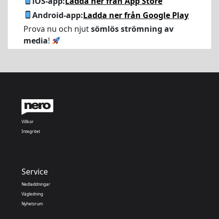
iOS-app:
Ladda ner från App Store
Android-app:
Ladda ner från Google Play
Prova nu och njut
sömlös strömning av
media
!
Villkor
Integritet
Service
Nedladdningar
Vägledning
Nyhetsrum