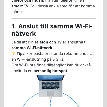
videor och musik
från din telefon till en
smart TV
. Följ dessa enkla steg för att komma
igång:
1. Anslut till samma Wi-Fi-
nätverk
Se till att din
telefon och TV
är anslutna till
samma Wi-Fi-nätverk
.
Tips:
För bästa prestanda rekommenderas
en Wi-Fi-anslutning på 5 GHz.
Om Wi-Fi inte finns tillgängligt kan du också
använda en
personlig hotspot
.