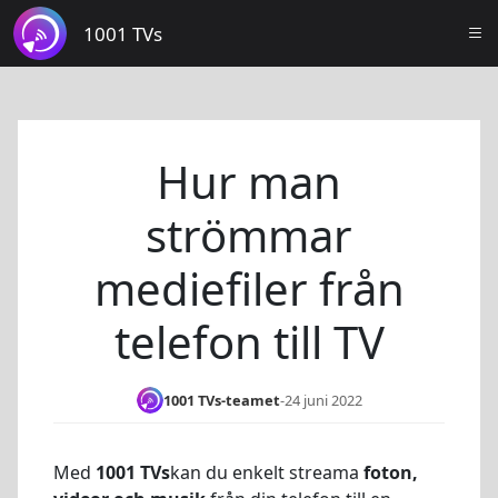
1001 TVs
Hur man
strömmar
mediefiler från
telefon till TV
1001 TVs-teamet
-
24 juni 2022
Med
1001 TVs
kan du enkelt streama
foton,