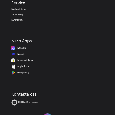
Service
Nedladdningar
Vägledning
Nyhetsrum
Nero Apps
Nero PDF
Nero AI
Microsoft Store
Apple Store
Google Play
Kontakta oss
1001tvs@nero.com