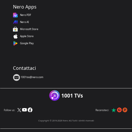
Nero Apps
Nero PDF
Nero AI
Microsoft Store
Apple Store
Google Play
Contattaci
1001tvs@nero.com
1001 TVs
Follow us:
Recensiteci:
Copyright © 2019-2026 Nero AG Tutti i diritti riservati