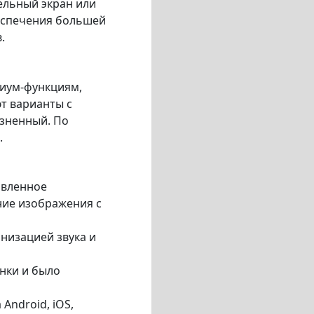
ельный экран или
беспечения большей
.
миум-функциям,
т варианты с
зненный. По
.
авленное
ние изображения с
онизацией звука и
нки и было
Android, iOS,