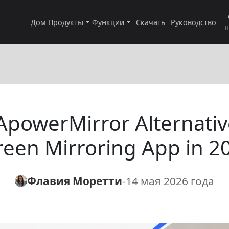
Дом
Продукты
Функции
Скачать
Руководство
н
ApowerMirror Alternativ
reen Mirroring App in 2
Флавия Моретти
-
14 мая 2026 года