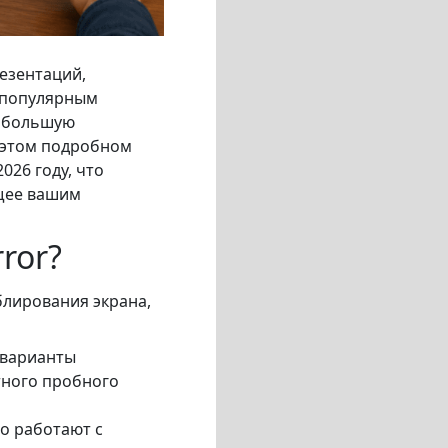
езентаций,
я популярным
т большую
 этом подробном
026 году, что
щее вашим
ror?
блирования экрана,
 варианты
тного пробного
о работают с