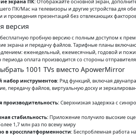
ие экрана ПК
: Отображайте основной экран, дополнит
ашего ПК/Mac на телевизоры и другие устройства для о
 и проведения презентаций без отвлекающих факторов
я версия
т бесплатную пробную версию с полным доступом к пре
ие экрана и передачу файлов. Тарифные планы включаю
длением: еженедельный, ежемесячный, годовой и пожи
 периода оплата производится со стороны отправителя
выбрать 1001 TVs вместо ApowerMirror
й набор инструментов
: Ряд функций, включая двунапр
ие, передачу файлов, виртуальную доску и зеркалирова
я производительность
: Сверхнизкая задержка с синхр
ная стабильность
: Приложение получило высокие оце
олее 1,7 млн раз по всему миру
во в кроссплатформенности
: Беспроблемная работа на 