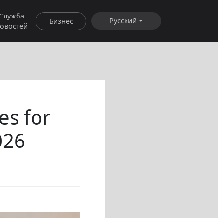
Служба
Русский
Бизнес
овостей
es for
026