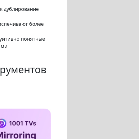
ак дублирование
еспечивают более
туитивно понятные
ями
трументов