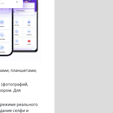
нами, планшетами,
в (фотографий,
зором. Для
 режиме реального
дание селфи и