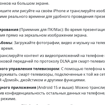
онков на большом экране.
Пишите или рисуйте на своём iPhone и транслируйте изо
жиме реального времени для удобного проведения през
ирования
(Приемник для ПК/Mac): Во время презентаци
ия прямо на зеркальном изображении экрана.
льбомы
: Загружайте фотографии, видео и музыку на теле
 время.
Транслируйте контент из видеоприложений на телефоне 
оковой передачей по протоколу DLNA для смарт-телевиз
ного управления телевизором
: С помощью телефона 
уживать смарт-телевизоры, подключенные к той же сети
й «Домой», джойстиком и другими функциями.
дного приложения
(Android 15 и выше): Можно трансл
ив конфиденциальность остальных данных на телефоне,
 режиме.