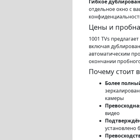
Гибкое дублирован
отдельное окно с в
конфиденциальности
Цены и пробна
1001 TVs предлагае
включая дублирован
автоматическим про
окончании пробного
Почему стоит 
Более полны
зеркалирован
камеры
Превосходна
видео
Подтверждён
установлено б
Превосходст