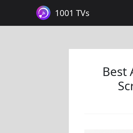
1001 TVs
Best 
Sc