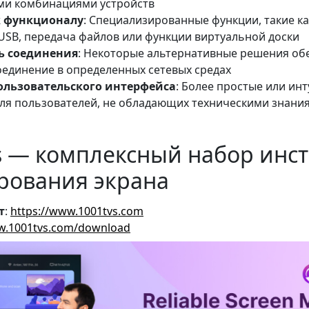
и комбинациями устройств
к функционалу
: Специализированные функции, такие к
 USB, передача файлов или функции виртуальной доски
ь соединения
: Некоторые альтернативные решения об
оединение в определенных сетевых средах
ользовательского интерфейса
: Более простые или ин
ля пользователей, не обладающих техническими знани
Vs — комплексный набор инс
рования экрана
т
:
https://www.1001tvs.com
w.1001tvs.com/download