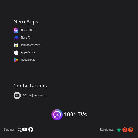
Nero Apps
Nero PDF
Nero AI
Microsoft Store
Apple Store
Google Play
Contactar-nos
1001tvs@nero.com
1001 TVs
Siga-nos:
Reveja-nos: