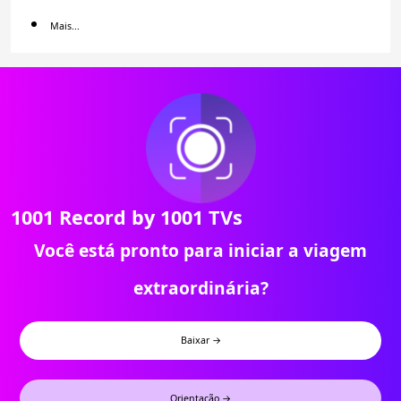
Mais...
1001 Record by 1001 TVs
Você está pronto para iniciar a viagem
extraordinária?
Baixar →
Orientação →