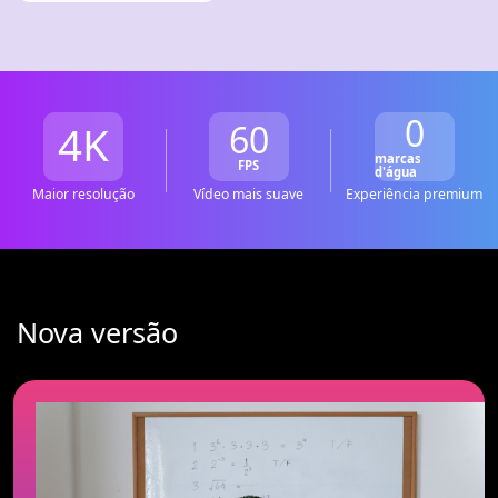
0
4K
60
marcas
FPS
d'água
Maior resolução
Vídeo mais suave
Experiência premium
Nova versão