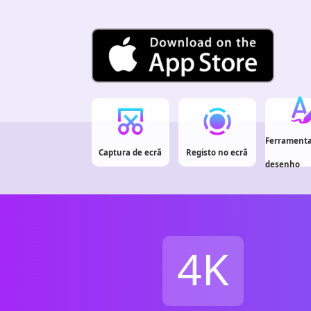
Ferramenta
Captura de ecrã
Registo no ecrã
desenho
4K