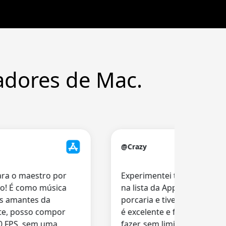
adores de Mac.
@Crazy
 o maestro por
Experimentei todos os outros
 É como música
na lista da App Store, e todo
amantes da
porcaria e tiveram de ser elim
, posso compor
é excelente e faz realmente o 
FPS, sem uma
fazer, sem limitações de temp