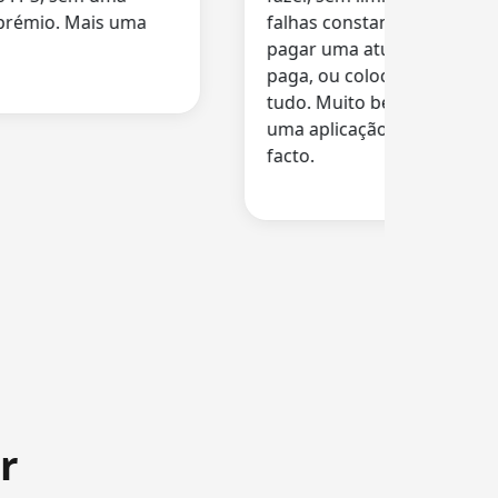
émio. Mais uma
falhas constantes, sem tentar
pagar uma atualização para 
paga, ou colocando marcas d
tudo. Muito bem, 1001 Record
uma aplicação gratuita a func
facto.
r