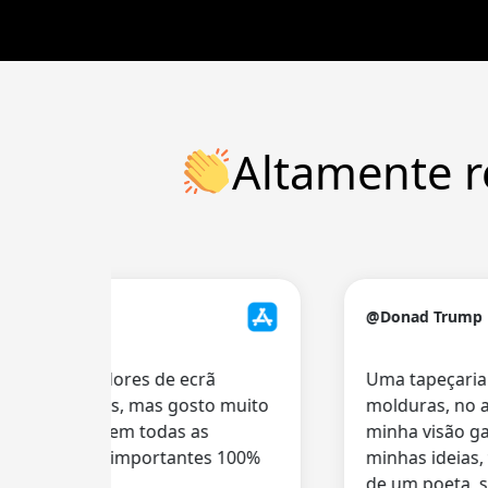
Altamente r
10
@Donad Trump
 mais gravadores de ecrã
Uma tapeçaria de 
e gratuitos, mas gosto muito
molduras, no abra
ação, que tem todas as
minha visão ganh
dades mais importantes 100%
minhas ideias, tã
lização
de um poeta, se