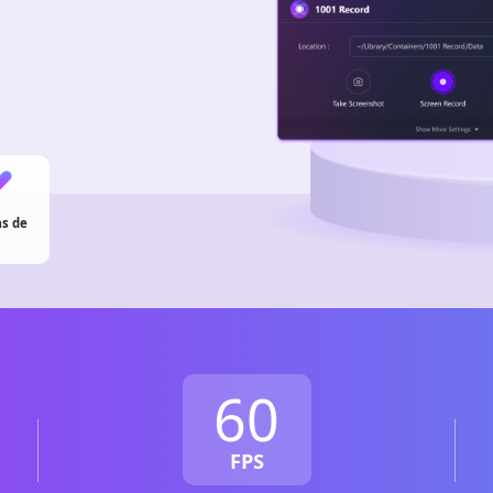
s de
60
FPS