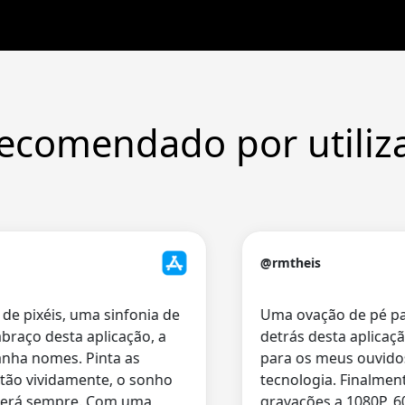
ecomendado por utiliz
@rmtheis
pixéis, uma sinfonia de
Uma ovação de pé para
ço desta aplicação, a
detrás desta aplicação!
a nomes. Pinta as
para os meus ouvidos 
o vividamente, o sonho
tecnologia. Finalmente
rá sempre. Com uma
gravações a 1080P, 60 