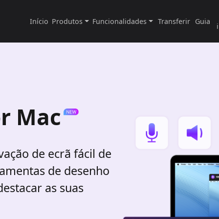
Início
Produtos
Funcionalidades
Transferir
Guia
or Mac
ação de ecrã fácil de
rramentas de desenho
destacar as suas