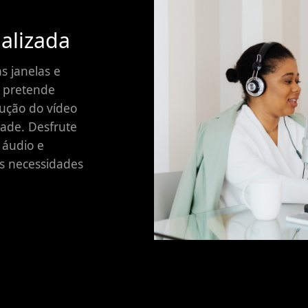
alizada
as janelas e
e pretende
lução do vídeo
ade. Desfrute
 áudio e
as necessidades