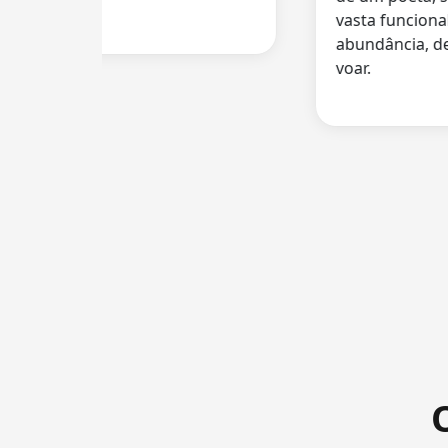
vasta funcionali
abundância, deix
voar.