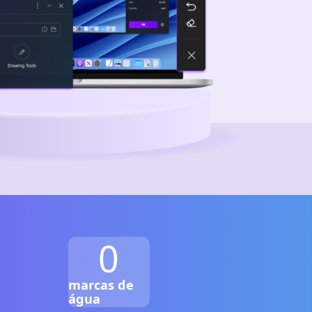
0
marcas de
água