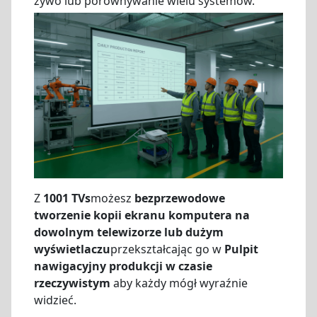
żywo lub porównywanie wielu systemów.
Z
1001 TVs
możesz
bezprzewodowe
tworzenie kopii ekranu komputera na
dowolnym telewizorze lub dużym
wyświetlaczu
przekształcając go w
Pulpit
nawigacyjny produkcji w czasie
rzeczywistym
aby każdy mógł wyraźnie
widzieć.