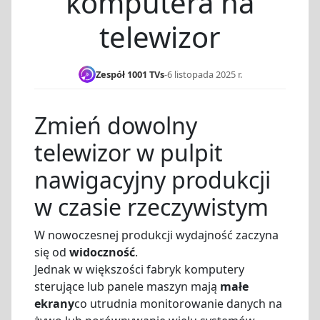
komputera na
telewizor
Zespół 1001 TVs
-
6 listopada 2025 r.
Zmień dowolny
telewizor w pulpit
nawigacyjny produkcji
w czasie rzeczywistym
W nowoczesnej produkcji wydajność zaczyna
się od
widoczność
.
Jednak w większości fabryk komputery
sterujące lub panele maszyn mają
małe
ekrany
co utrudnia monitorowanie danych na