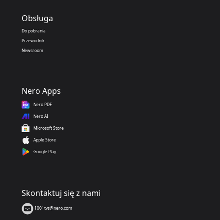
Obsługa
Do pobrania
Przewodnik
Newsroom
Nero Apps
Nero PDF
Nero AI
Microsoft Store
Apple Store
Google Play
Skontaktuj się z nami
1001tvs@nero.com