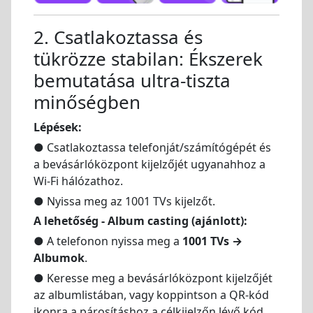
2. Csatlakoztassa és
tükrözze stabilan: Ékszerek
bemutatása ultra-tiszta
minőségben
Lépések:
● Csatlakoztassa telefonját/számítógépét és
a bevásárlóközpont kijelzőjét ugyanahhoz a
Wi-Fi hálózathoz.
● Nyissa meg az 1001 TVs kijelzőt.
A lehetőség - Album casting (ajánlott):
● A telefonon nyissa meg a
1001 TVs →
Albumok
.
● Keresse meg a bevásárlóközpont kijelzőjét
az albumlistában, vagy koppintson a QR-kód
ikonra a párosításhoz a célkijelzőn lévő kód