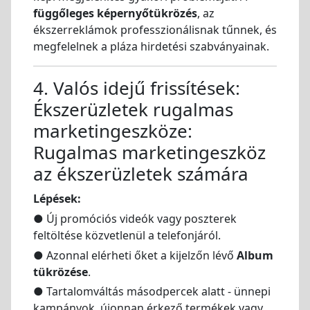
függőleges képernyőtükrözés
, az
ékszerreklámok professzionálisnak tűnnek, és
megfelelnek a pláza hirdetési szabványainak.
4. Valós idejű frissítések:
Ékszerüzletek rugalmas
marketingeszköze:
Rugalmas marketingeszköz
az ékszerüzletek számára
Lépések:
● Új promóciós videók vagy poszterek
feltöltése közvetlenül a telefonjáról.
● Azonnal elérheti őket a kijelzőn lévő
Album
tükrözése
.
● Tartalomváltás másodpercek alatt - ünnepi
kampányok, újonnan érkező termékek vagy