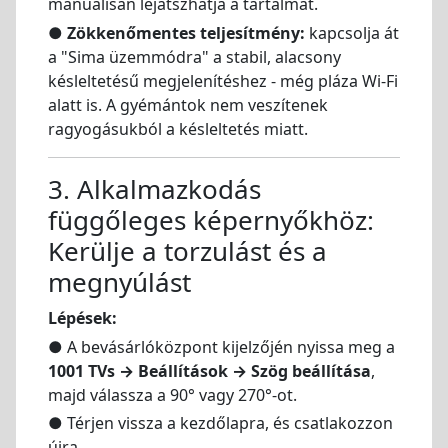
manuálisan lejátszhatja a tartalmat.
●
Zökkenőmentes teljesítmény:
kapcsolja át
a "Sima üzemmódra" a stabil, alacsony
késleltetésű megjelenítéshez - még pláza Wi-Fi
alatt is. A gyémántok nem veszítenek
ragyogásukból a késleltetés miatt.
3. Alkalmazkodás
függőleges képernyőkhöz:
Kerülje a torzulást és a
megnyúlást
Lépések:
● A bevásárlóközpont kijelzőjén nyissa meg a
1001 TVs → Beállítások → Szög beállítása
,
majd válassza a 90° vagy 270°-ot.
● Térjen vissza a kezdőlapra, és csatlakozzon
újra.