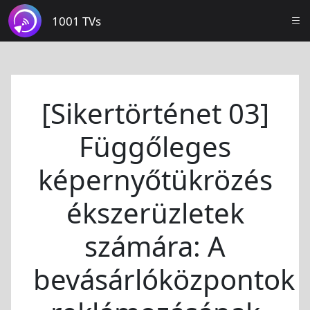
1001 TVs
[Sikertörténet 03]
Függőleges
képernyőtükrözés
ékszerüzletek
számára: A
bevásárlóközpontok