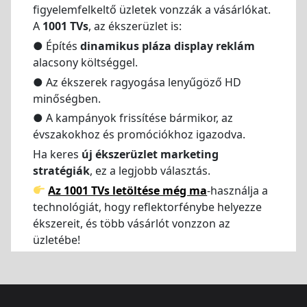
figyelemfelkeltő üzletek vonzzák a vásárlókat.
A
1001 TVs
, az ékszerüzlet is:
● Építés
dinamikus pláza display reklám
alacsony költséggel.
● Az ékszerek ragyogása lenyűgöző HD
minőségben.
● A kampányok frissítése bármikor, az
évszakokhoz és promóciókhoz igazodva.
Ha keres
új ékszerüzlet marketing
stratégiák
, ez a legjobb választás.
Az 1001 TVs letöltése még ma
-használja a
technológiát, hogy reflektorfénybe helyezze
ékszereit, és több vásárlót vonzzon az
üzletébe!