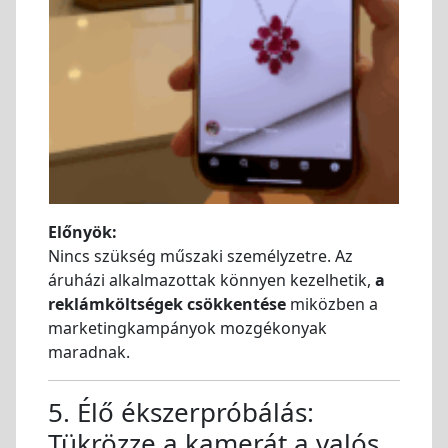
Előnyök:
Nincs szükség műszaki személyzetre. Az
áruházi alkalmazottak könnyen kezelhetik,
a
reklámköltségek csökkentése
miközben a
marketingkampányok mozgékonyak
maradnak.
5. Élő ékszerpróbálás:
Tükrözze a kamerát a valós