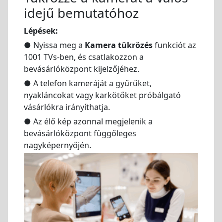
idejű bemutatóhoz
Lépések:
● Nyissa meg a
Kamera tükrözés
funkciót az
1001 TVs-ben, és csatlakozzon a
bevásárlóközpont kijelzőjéhez.
● A telefon kameráját a gyűrűket,
nyakláncokat vagy karkötőket próbálgató
vásárlókra irányíthatja.
● Az élő kép azonnal megjelenik a
bevásárlóközpont függőleges
nagyképernyőjén.