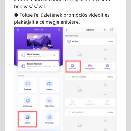
beolvasásával.
● Töltse fel üzletének promóciós videóit és
plakátjait a célmegjelenítésre.