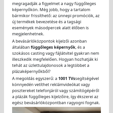
megragadják a figyelmet a nagy függőleges
képernyőkön. Még jobb, hogy a tartalom
bármikor frissíthető: az ünnepi promóciók, az
új termékek bevezetése és a tagsági
események másodpercek alatt élőben is
megjelenhetnek.
A bevásárlóközpontok kijelzői azonban
általában
függőleges képernyők
, és a
szokásos casting vagy fájlátvitel gyakran nem
illeszkedik megfelelően. Hogyan hozhatják ki
tehát az üzlettulajdonosok a legtöbbet a
plázaképernyőkből?
A megoldás egyszerű: a
1001 TVs
segítségével
könnyedén vetíthet reklámvideókat vagy
posztereket telefonjáról vagy számítógépéről
a plázák függőleges kijelzőire, így ékszerei az
egész bevásárlóközpontban ragyogni fognak.