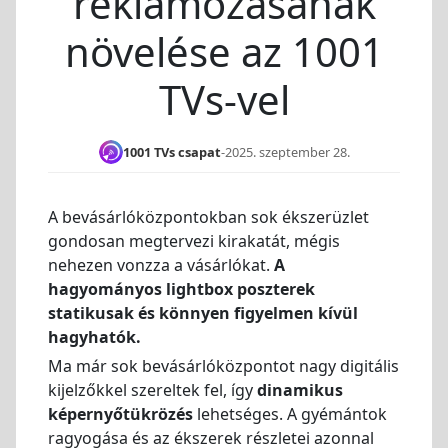
reklámozásának
növelése az 1001
TVs-vel
1001 TVs csapat
-
2025. szeptember 28.
A bevásárlóközpontokban sok ékszerüzlet
gondosan megtervezi kirakatát, mégis
nehezen vonzza a vásárlókat.
A
hagyományos lightbox poszterek
statikusak és könnyen figyelmen kívül
hagyhatók.
Ma már sok bevásárlóközpontot nagy digitális
kijelzőkkel szereltek fel, így
dinamikus
képernyőtükrözés
lehetséges. A gyémántok
ragyogása és az ékszerek részletei azonnal