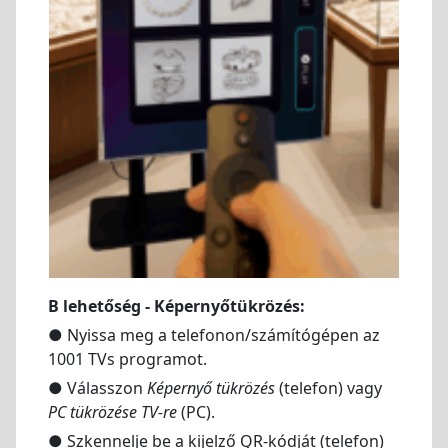
B lehetőség - Képernyőtükrözés:
● Nyissa meg a telefonon/számítógépen az
1001 TVs programot.
● Válasszon
Képernyő tükrözés
(telefon) vagy
PC tükrözése TV-re
(PC).
● Szkennelje be a kijelző QR-kódját (telefon)