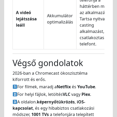
háttérben megöli
A videó
az alkalmazást.
Akkumulátor
lejátszása
Tartsa nyitva a
optimalizálás
leáll
casting
alkalmazást, vagy
csatlakoztassa a
telefont.
Végső gondolatok
2026-ban a Chromecast ökoszisztéma
kiforrott és erős.
For filmek, maradj a
Netflix
és
YouTube
.
For helyi fájlok, letöltés
VLC
vagy
Plex
.
A oldalon.
képernyőtükrözés
,
iOS-
kapcsolat
, és egy hibabiztos csatlakozási
módszer,
1001 TVs
a telefonjára telepített