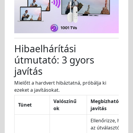
Hibaelhárítási
útmutató: 3 gyors
javítás
Mielőtt a hardvert hibáztatná, próbálja ki
ezeket a javításokat.
Valószínű
Megbízható
Tünet
ok
javítás
Ellenőrizze, hogy
az útválasztóján