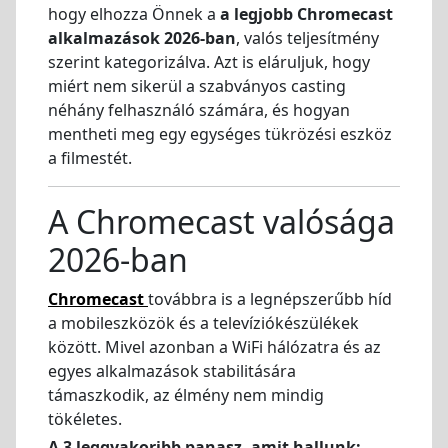
hogy elhozza Önnek a
a legjobb Chromecast
alkalmazások 2026-ban
, valós teljesítmény
szerint kategorizálva. Azt is eláruljuk, hogy
miért nem sikerül a szabványos casting
néhány felhasználó számára, és hogyan
mentheti meg egy egységes tükrözési eszköz
a filmestét.
A Chromecast valósága
2026-ban
Chromecast
továbbra is a legnépszerűbb híd
a mobileszközök és a televíziókészülékek
között. Mivel azonban a WiFi hálózatra és az
egyes alkalmazások stabilitására
támaszkodik, az élmény nem mindig
tökéletes.
A 3 leggyakoribb panasz, amit hallunk: