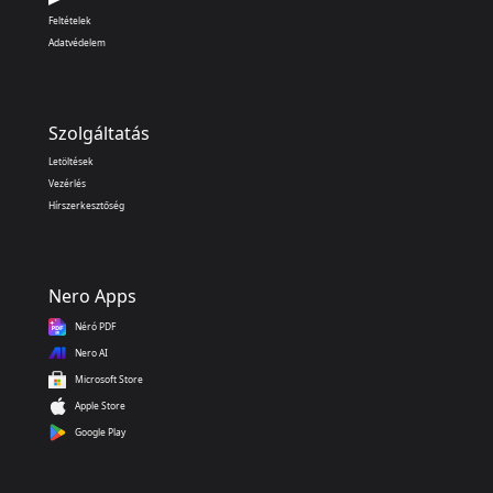
Feltételek
Adatvédelem
Szolgáltatás
Letöltések
Vezérlés
Hírszerkesztőség
Nero Apps
Néró PDF
Nero AI
Microsoft Store
Apple Store
Google Play