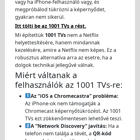
vagy ha iPhone-felhasználó vagy, és
megpróbálod tükrözni a képernyődet,
gyakran nem sikerül.
Itt tölti be az 1001 TVs a rést.
Mi építettük
1001 TVs
nem a Netflix
helyettesítésére, hanem mindannak
kezelésére, amire a Netflix nem képes. Ez a
robusztus alternatíva arra az esetre, ha a
dolgok technikai jellegűvé válnak.
Miért váltanak a
felhasználók az 1001 TVs-re:
Az “iOS a Chromecastra” probléma:
Az iPhone-ok nem támogatják a
Chromecast képernyőtükrözést. Az 1001
TVs ezt zökkenőmentesen lehetővé teszi.
A “Network Discovery” javítás:
Ha a
telefon nem találja a tévét, a
QR-kód