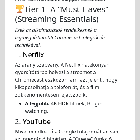
Tier 1: A “Must-Haves”
(Streaming Essentials)
Ezek az alkalmazások rendelkeznek a
legmegbízhatóbb Chromecast integrációs
technikával.
1.
Netflix
Az arany szabvány. A Netflix hatékonyan
gyorsítótárba helyezi a streamet a
Chromecast eszközön, ami azt jelenti, hogy
kikapcsolhatja a telefonját, és a film
zökkenőmentesen lejátszódik.
A legjobb:
4K HDR filmek, Binge-
watching.
2.
YouTube
Mivel mindkettő a Google tulajdonában van,
az integráció hibátlan. A “Queue” funkció