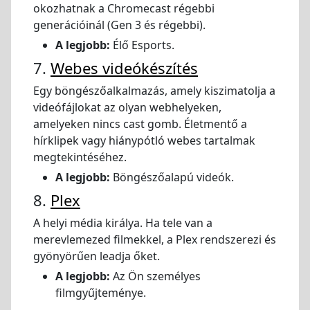
okozhatnak a Chromecast régebbi
generációinál (Gen 3 és régebbi).
A legjobb:
Élő Esports.
7.
Webes videókészítés
Egy böngészőalkalmazás, amely kiszimatolja a
videófájlokat az olyan webhelyeken,
amelyeken nincs cast gomb. Életmentő a
hírklipek vagy hiánypótló webes tartalmak
megtekintéséhez.
A legjobb:
Böngészőalapú videók.
8.
Plex
A helyi média királya. Ha tele van a
merevlemezed filmekkel, a Plex rendszerezi és
gyönyörűen leadja őket.
A legjobb:
Az Ön személyes
filmgyűjteménye.