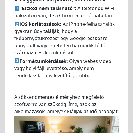
“Eszköz nem található”:
A telefonod WiFi
hálózaton van, de a Chromecast láthatatlan.
iOS korlátozások:
Az iPhone-felhasználók
gyakran úgy találják, hogy a
“képernyőtükrözés” egy Google-eszközre
bonyolult vagy lehetetlen harmadik féltől
származó eszközök nélkül.
Formátumkérdések:
Olyan webes videó
vagy helyi fájl levetítése, amely nem
rendelkezik natív levetítő gombbal.
A zökkenőmentes élményhez megfelelő
szoftverre van szükség. Íme, azok az
alkalmazások, amelyek kiállják az idő próbáját.