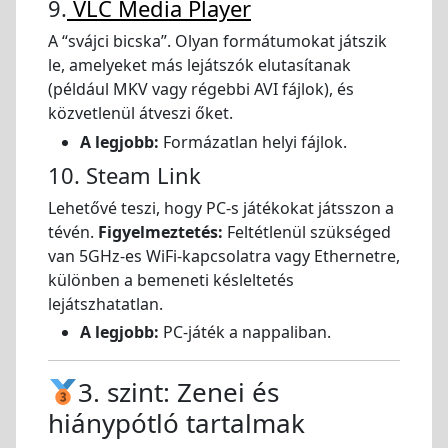
9.
VLC Media Player
A “svájci bicska”. Olyan formátumokat játszik
le, amelyeket más lejátszók elutasítanak
(például MKV vagy régebbi AVI fájlok), és
közvetlenül átveszi őket.
A legjobb:
Formázatlan helyi fájlok.
10. Steam Link
Lehetővé teszi, hogy PC-s játékokat játsszon a
tévén.
Figyelmeztetés:
Feltétlenül szükséged
van 5GHz-es WiFi-kapcsolatra vagy Ethernetre,
különben a bemeneti késleltetés
lejátszhatatlan.
A legjobb:
PC-játék a nappaliban.
3. szint: Zenei és
hiánypótló tartalmak