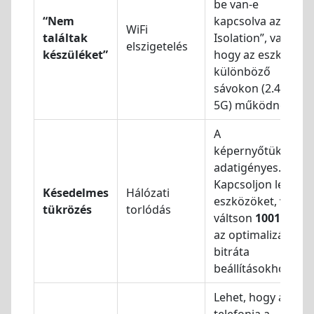
be van-e
“Nem
kapcsolva az “AP
WiFi
találtak
Isolation”, vagy
elszigetelés
készüléket”
hogy az eszközök
különböző
sávokon (2.4G vs.
5G) működnek-e.
A
képernyőtükrözés
adatigényes.
Kapcsoljon le más
Késedelmes
Hálózati
eszközöket, vagy
tükrözés
torlódás
váltson
1001 TVs
az optimalizált
bitráta
beállításokhoz.
Lehet, hogy a
telefonja a