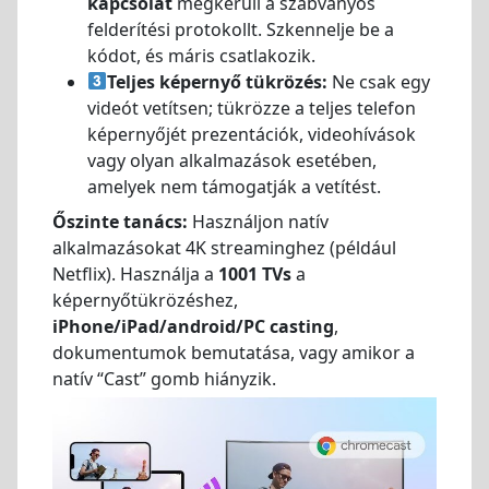
kapcsolat
megkerüli a szabványos
felderítési protokollt. Szkennelje be a
kódot, és máris csatlakozik.
Teljes képernyő tükrözés:
Ne csak egy
videót vetítsen; tükrözze a teljes telefon
képernyőjét prezentációk, videohívások
vagy olyan alkalmazások esetében,
amelyek nem támogatják a vetítést.
Őszinte tanács:
Használjon natív
alkalmazásokat 4K streaminghez (például
Netflix). Használja a
1001 TVs
a
képernyőtükrözéshez,
iPhone/iPad/android/PC casting
,
dokumentumok bemutatása, vagy amikor a
natív “Cast” gomb hiányzik.