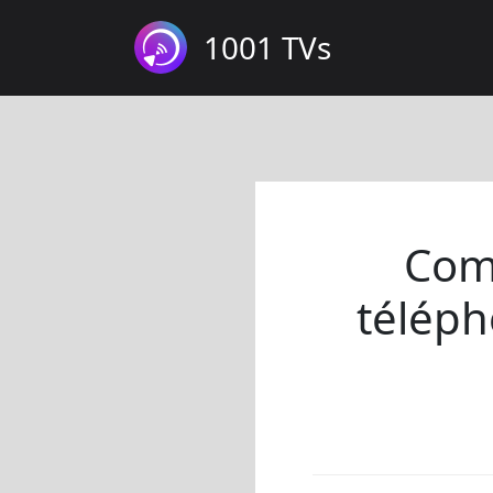
1001 TVs
Comm
téléph