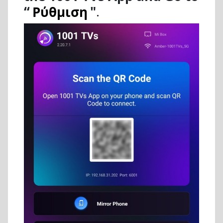
“
Ρύθμιση
"
.