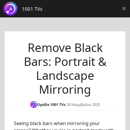
1001 TVs
Remove Black
Bars: Portrait &
Landscape
Mirroring
Ομάδα 1001 TVs
-
28 Νοεμβρίου 2025
Seeing black bars when mirroring your