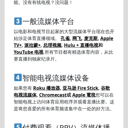
能。没有有线电视？没问题！
一般流媒体平台
以电影和电视节目起家的大型流媒体平台现在也开
始涉足体育直播领域。
孔雀
,
网飞
,
麦克斯
,
Apple
TV+
,
派拉蒙+
,
总理视频
,
Hulu + 直播电视
和
YouTube 电视
所有节目都有精选体育内容，从比
赛直播到独家纪录片。
智能电视流媒体设备
如果您有
Roku 播放器
,
亚马逊 Fire Stick
,
谷歌
电视流媒体
,
Chromecast
或
Apple 電視
您可以在
智能电视上访问体育应用程序并观看直播比赛。这
是将您喜爱的所有体育频道集中在一处的好方法。
付费观看（PPV）流媒体播