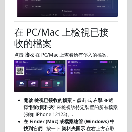
在 PC/Mac 上檢視已接
收的檔案
点击
接收
在 PC/Mac 上查看所有傳入的檔案。.
開啟 檢視已接收的檔案
–
点击
或
右擊
並選
擇“
開啟資料夾
” 來檢視該特定裝置的所有檔案
(例如 iPhone 12123)。.
在 Finder (Mac) 或檔案總管 (Windows) 中
找到它們
- 按一下
資料夾圖示
在右上方存取