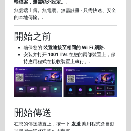
輸檔案，無需額外設定。.
無雲端上傳。無電纜。無需註冊 - 只需快速、安全
的本地傳輸。.
開始之前
确保您的
裝置連接至相同的 Wi-Fi 網路
.
安装并打开
1001 TVs
在您的兩部裝置上，保
持應用程式在接收裝置上執行。.
開始傳送
在您的傳送裝置上，按一下
发送
應用程式會自動
搜尋同一網路中的可用裝置。.