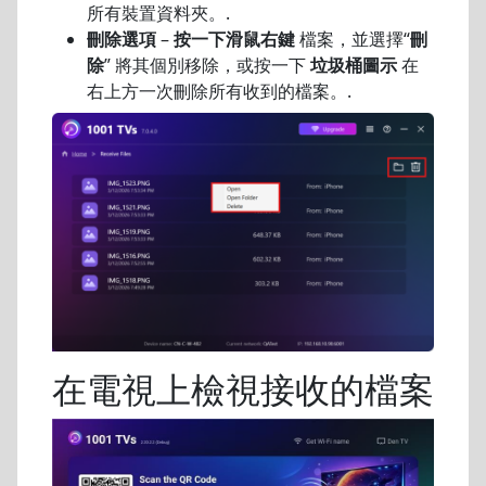
所有裝置資料夾。.
刪除選項
–
按一下滑鼠右鍵
檔案，並選擇“
刪
除
” 將其個別移除，或按一下
垃圾桶圖示
在
右上方一次刪除所有收到的檔案。.
在電視上檢視接收的檔案