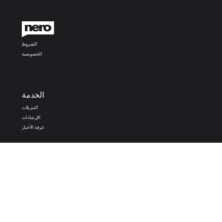
الشروط
الخصوصية
الخدمة
التنزيلات
الإرشادات
غرفة الأخبار
تطبيقات Nero
Nero PDF
Nero AI
Microsoft Store
Apple Store