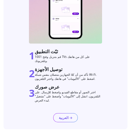
ثبّت التطبيق
1
قم بتنزيل وفتح 1001 TVs على كل من هاتفك
وتلفزيونك.
توصيل الأجهزة
2
تأكد من أن كلا الجهازين متصلان بنفس شبكة Wi-Fi.
اضغط على "الألبومات" في هاتفك واختر التلفزيون.
عرض صورك
3
اختر الصور أو مقاطع الفيديو واضغط للإرسال. على
التلفزيون، انتقل إلى "الألبومات" واضغط على "تشغيل"
لبدء العرض.
العربية →