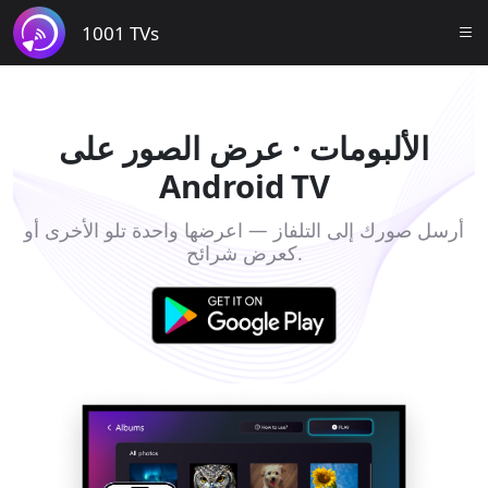
1001 TVs
الألبومات · عرض الصور على
Android TV
أرسل صورك إلى التلفاز — اعرضها واحدة تلو الأخرى أو
كعرض شرائح.