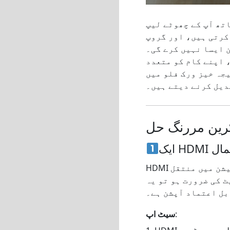
تھ آپ کے چھوٹے لیپ
کرتی ہیں، اور گروپ
 ایسا نہیں کرے گی۔
 اپنے کام کو متعدد
جہ خیز ورک فلو میں
کرین مررنگ حل
تعمال
HDMI آپ کو اپنے کمپیوٹر کے غیر کمپریسڈ آڈیو اور ویڈیو آؤٹ پٹ کو ہائی ڈیفینیشن میں منتقل
ٹ کی ضرورت ہو تو یہ
:
سیٹ اپ