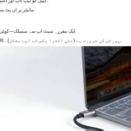
1. HDMI کیبل کو لیپ ٹاپ اور ڈسپلے سے جوڑیں۔.
2. TV/مانیٹر پر ان پٹ سورس سوئچ کریں۔.
ایک مقررہ سیٹ اپ سے منسلک—کوئی وائرلیس آزادی نہیں۔.
دونوں ڈیوائسز پر HDMI پورٹس کی ضرورت ہے (نئی الٹرا بکس کے لیے مشکل)۔.