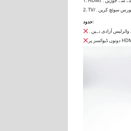
:
حدود