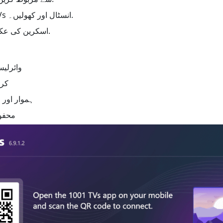
2. دونوں آلات پر 1001 TVs انسٹال اور کھولیں۔.
3. اسکرین کی عکس بندی شروع کریں۔.
وائرلی
کرا
ہموار اور 
محفوظ