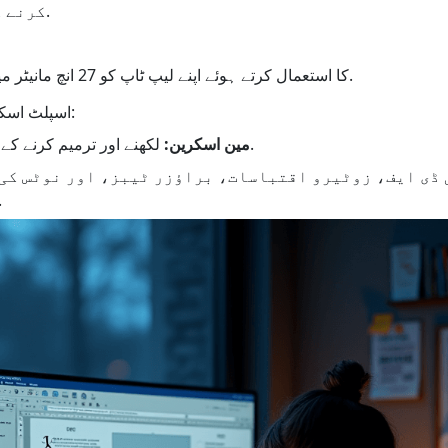
کرنے کی کوشش کر رہے ہیں۔.
1001 TVs کا استعمال کرتے ہوئے اپنے لیپ ٹاپ کو 27 انچ مانیٹر میں آئینہ دیں۔.
اسپلٹ اسکرین ورک فلو ترتیب دیں:
لکھنے اور ترمیم کرنے کے لیے مائیکروسافٹ ورڈ۔.
· مین اسکرین:
ڈی ایف، زوٹیرو اقتباسات، براؤزر ٹیبز، اور نوٹس کی
مکمل منظر 