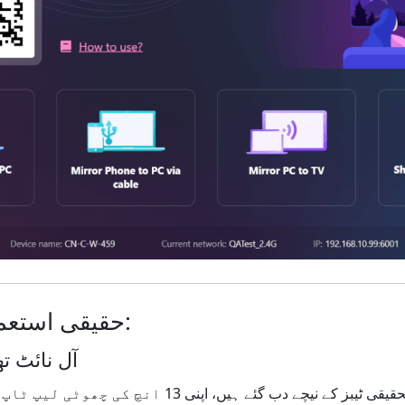
حقیقی استعمال کے معاملات:
آل نائٹ 
: آپ 20+ تحقیقی ٹیبز کے نیچے دب گئے ہیں، اپنی 3