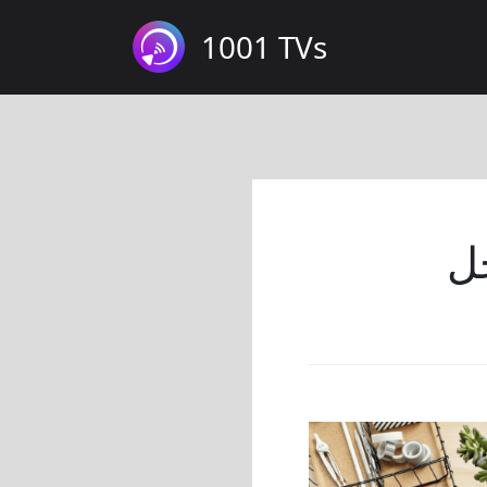
1001 TVs
حل