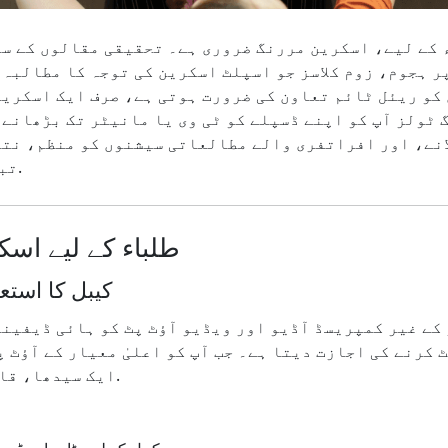
 کے لیے، اسکرین مررنگ ضروری ہے۔ تحقیقی مقالوں کے سا
ر ہجوم، زوم کلاسز جو اسپلٹ اسکرین کی توجہ کا مطالبہ 
کو ریئل ٹائم تعاون کی ضرورت ہوتی ہے، صرف ایک اسکرین
ٹولز آپ کو اپنے ڈسپلے کو ٹی وی یا مانیٹر تک بڑھانے،
نے، اور افراتفری والے مطالعاتی سیشنوں کو منظم، نتی
تبدیل کرنے دیتے ہیں۔.
طلباء کے لیے اس
ایک HDMI کیبل کا اس
کرنے کی اجازت دیتا ہے۔ جب آپ کو اعلیٰ معیار کے آؤٹ پ
ایک سیدھا، قابل اعتماد آپشن ہے۔.