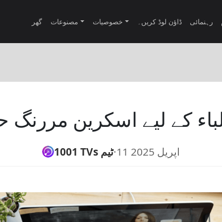
رہنمائی
ڈاؤن لوڈ کریں۔
خصوصیات
مصنوعات
گھر
اء کے لیے اسکرین مررنگ 
11 اپریل 2025
·
1001 TVs ٹیم