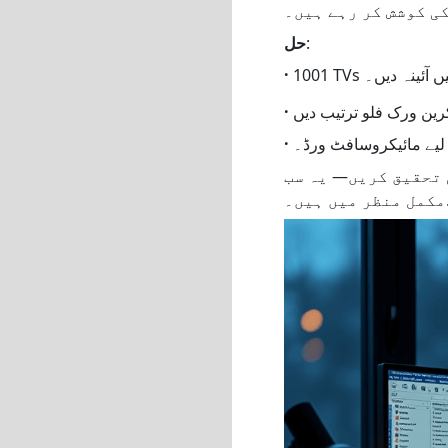
:
حل
·
·
 تحقیق کریں— یہ سب
میں ہیں۔.