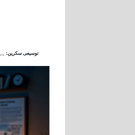
توسیعی سکرین:
پی 