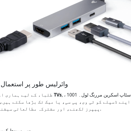
1001 TVs وائرلیس طور پر استعمال
, ، ایک ون اسٹاپ اسکرین مررنگ ٹول۔ 1001 TVs کے ساتھ،
1001 TVs
طلباء کے لیے ہماری ا
اپنے ڈسپلے کو ٹی وی، پی سی، یا میک تک بڑھا سکتے ہیں،
پیپرز لکھنے، اور مشترکہ مطالعاتی سیشنز کے لیے بہترین ہے۔.
1۔ آلات کو اسی Wi-Fi سے مربوط کریں۔.