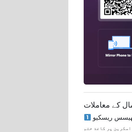
تھیسس ریسکیو
1 انچ کی چھوٹی لیپ ٹاپ اسکرین پر کاغذ ختم