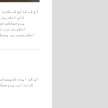
آج کے کالج کے طلباء
ٹاپ اسکرین پ
پروجیکٹس جن 
اسکرین مررنگ 
اسکرینوں پر پھیلا
کرنے اور پروجیکٹ 