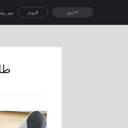
اردو
کاروبار
نیوز روم
طلب