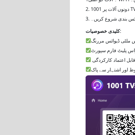
:
کلیدی خصوصیات
س ملٹی ڈیوائس مررنگ
س پلیٹ فارم سپورٹ
قابل اعتماد کارکردگی
 اور اشتہار سے پاک