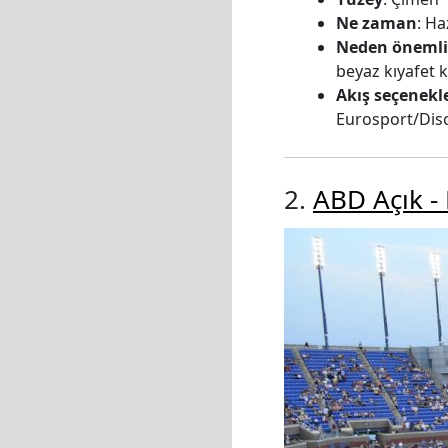
Ne zaman
: H
Neden önemli
beyaz kıyafet k
Akış seçenekle
Eurosport/Disc
2.
ABD Açık -