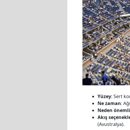
Yüzey
: Sert ko
Ne zaman
: Ağ
Neden önemli
Akış seçenekle
(Avustralya).