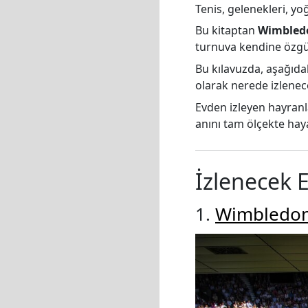
Tenis, gelenekleri, yo
Bu kitaptan
Wimbledo
turnuva kendine özgü 
Bu kılavuzda, aşağıda
olarak nerede izlenec
Evden izleyen hayranl
anını tam ölçekte haya
İzlenecek E
1.
Wimbledon -