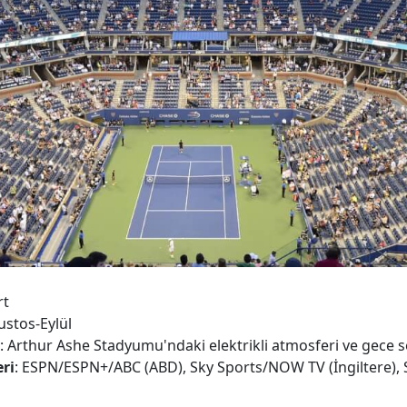
rt
ustos-Eylül
: Arthur Ashe Stadyumu'ndaki elektrikli atmosferi ve gece s
ri
: ESPN/ESPN+/ABC (ABD), Sky Sports/NOW TV (İngiltere), 