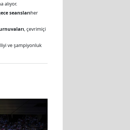
a alıyor.
gece seansları
her
urnuvaları
, çevrimiçi
lliyi ve şampiyonluk