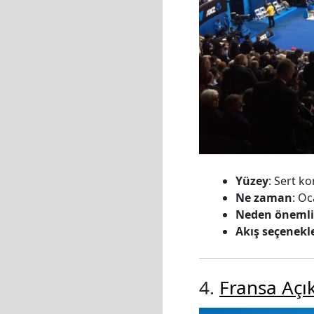
Yüzey
: Sert ko
Ne zaman
: O
Neden önemli
Akış seçenekle
4.
Fransa Açık