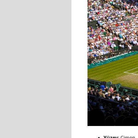
Yüzey
: Çimen