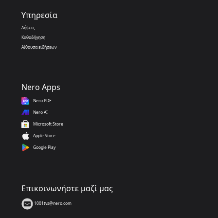
Υπηρεσία
Λήψεις
Καθοδήγηση
Αίθουσα ειδήσεων
Nero Apps
Nero PDF
Nero AI
Microsoft Store
Apple Store
Google Play
Επικοινωνήστε μαζί μας
1001tvs@nero.com