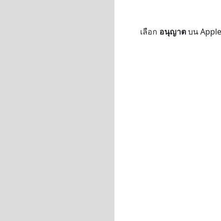
เลือก
อนุญาต
บน Apple T