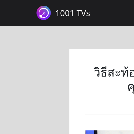
1001 TVs
วิธีสะท
ค