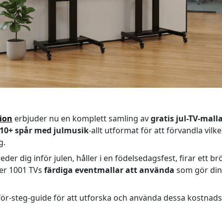
sion
erbjuder nu en komplett samling av
gratis jul-TV-mall
10+ spår med julmusik
-allt utformat för att förvandla vilke
g.
er dig inför julen, håller i en födelsedagsfest, firar ett br
ler 1001 TVs
färdiga eventmallar att använda
som gör din 
för-steg-guide för att utforska och använda dessa kostnads