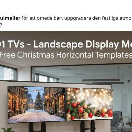
julmallar
för att omedelbart uppgradera den festliga atmos
k?