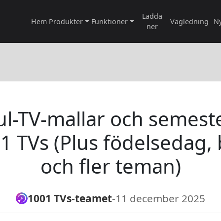
Ladda
Hem
Produkter
Funktioner
Vägledning
N
ner
jul-TV-mallar och semes
1 TVs (Plus födelsedag, 
och fler teman)
1001 TVs-teamet
-
11 december 2025