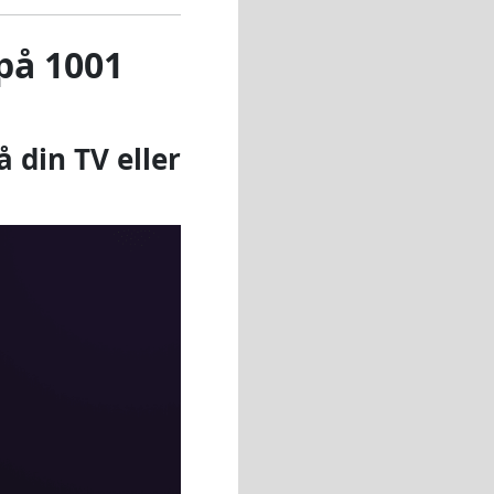
på 1001
å din TV
eller