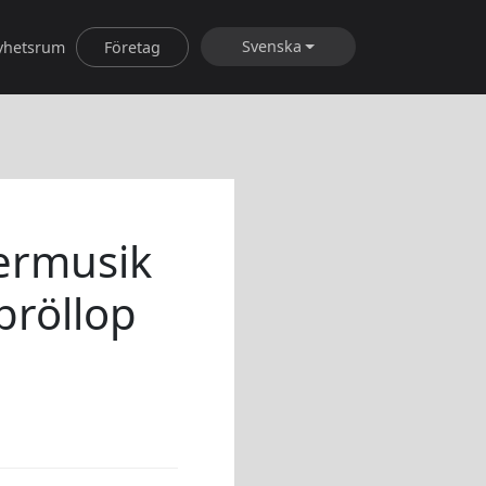
Svenska
yhetsrum
Företag
termusik
bröllop