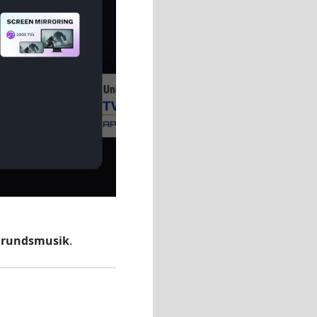
kgrundsmusik
.