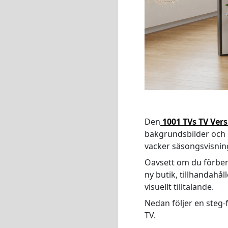
Den
1001 TVs TV Ver
bakgrundsbilder och
vacker säsongsvisnin
Oavsett om du förbered
ny butik, tillhandahål
visuellt tilltalande.
Nedan följer en steg-
TV.