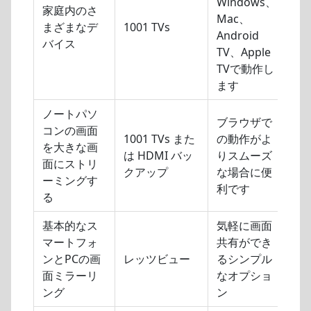
Windows、
家庭内のさ
Mac、
まざまなデ
1001 TVs
Android
バイス
TV、Apple
TVで動作し
ます
ノートパソ
ブラウザで
コンの画面
1001 TVs また
の動作がよ
を大きな画
は HDMI バッ
りスムーズ
面にストリ
クアップ
な場合に便
ーミングす
利です
る
基本的なス
気軽に画面
マートフォ
共有ができ
ンとPCの画
レッツビュー
るシンプル
面ミラーリ
なオプショ
ング
ン