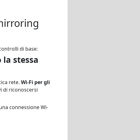
mirroring
ontrolli di base:
o la stessa
tica rete.
Wi-Fi per gli
i di riconoscersi
, una connessione Wi-