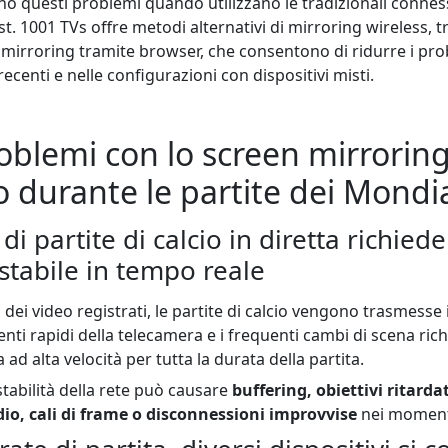
no questi problemi quando utilizzano le tradizionali conness
. 1001 TVs offre metodi alternativi di mirroring wireless, t
l mirroring tramite browser, che consentono di ridurre i pro
recenti e nelle configurazioni con dispositivi misti.
roblemi con lo screen mirrorin
 durante le partite dei Mondia
i partite di calcio in diretta richied
stabile in tempo reale
o dei video registrati, le partite di calcio vengono trasmesse
nti rapidi della telecamera e i frequenti cambi di scena ri
ad alta velocità per tutta la durata della partita.
abilità della rete può causare
buffering, obiettivi ritarda
io, cali di frame o disconnessioni improvvise
nei momenti