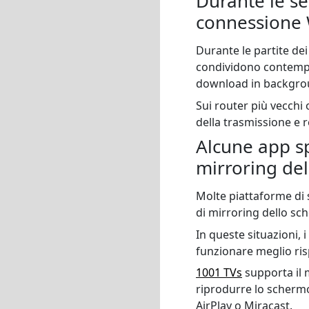
Durante le ser
connessione 
Durante le partite dei
condividono contempor
download in backgrou
Sui router più vecchi
della trasmissione e 
Alcune app sp
mirroring de
Molte piattaforme di 
di mirroring dello sc
In queste situazioni,
funzionare meglio risp
1001 TVs
supporta il 
riprodurre lo schermo
AirPlay o Miracast.