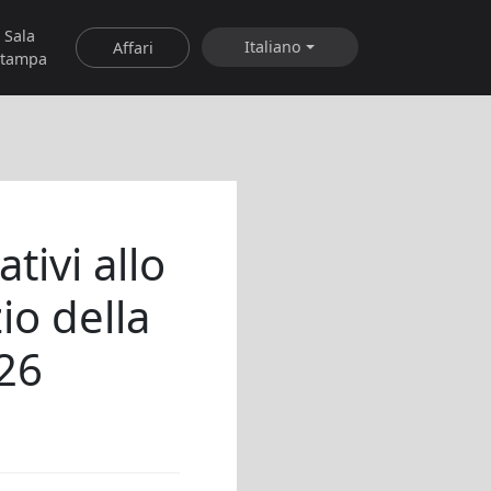
Sala
Italiano
Affari
stampa
tivi allo
io della
 26