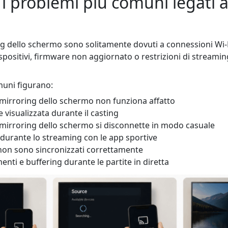
i problemi più comuni legati a
ng dello schermo sono solitamente dovuti a connessioni Wi-Fi
dispositivi, firmware non aggiornato o restrizioni di stream
muni figurano:
 mirroring dello schermo non funziona affatto
 visualizzata durante il casting
 mirroring dello schermo si disconnette in modo casuale
urante lo streaming con le app sportive
non sono sincronizzati correttamente
enti e buffering durante le partite in diretta