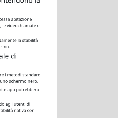
 contendono la
stessa abitazione
 le videochiamate e i
damente la stabilità
hermo.
ale di
re i metodi standard
lo uno schermo nero.
amite app potrebbero
 agli utenti di
bilità nativa con