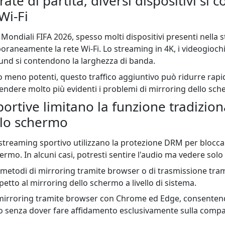
ate di partita, diversi dispositivi si
Wi-Fi
 Mondiali FIFA 2026, spesso molti dispositivi presenti nella 
aneamente la rete Wi-Fi. Lo streaming in 4K, i videogiochi,
nd si contendono la larghezza di banda.
 o meno potenti, questo traffico aggiuntivo può ridurre rapi
rendere molto più evidenti i problemi di mirroring dello sc
ortive limitano la funzione tradizion
llo schermo
streaming sportivo utilizzano la protezione DRM per blocca
hermo. In alcuni casi, potresti sentire l'audio ma vedere so
 i metodi di mirroring tramite browser o di trasmissione tr
etto al mirroring dello schermo a livello di sistema.
mirroring tramite browser con Chrome ed Edge, consentendo
 senza dover fare affidamento esclusivamente sulla compati