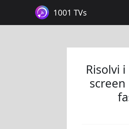
1001 TVs
Risolvi 
screen 
fa