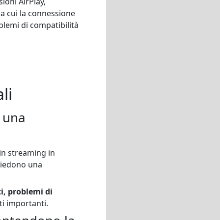
ioni AirPlay,
ra cui la connessione
blemi di compatibilità
g
li
e una
 in streaming in
chiedono una
ti, problemi di
 importanti.