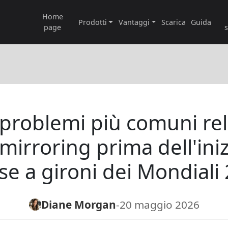
Home
Prodotti
Vantaggi
Scarica
Guida
page
i problemi più comuni rela
mirroring prima dell'iniz
se a gironi dei Mondiali
Diane Morgan
-
20 maggio 2026