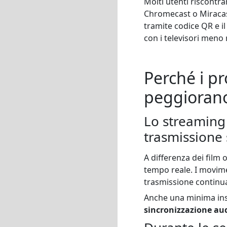
Molti utenti riscontra
Chromecast o Miracast
tramite codice QR e i
con i televisori meno 
Perché i p
peggiorano
Lo streaming d
trasmissione 
A differenza dei film 
tempo reale. I movime
trasmissione continua 
Anche una minima inst
sincronizzazione aud