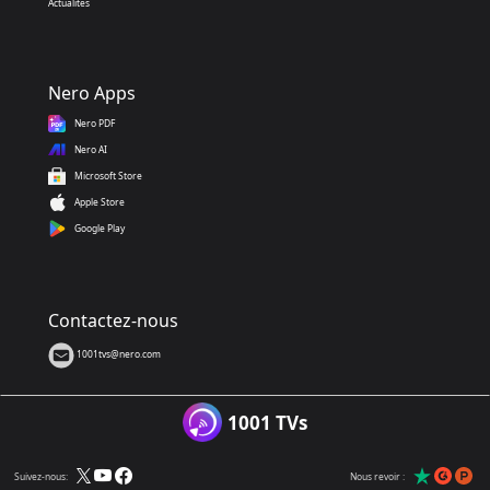
Actualités
Nero Apps
Nero PDF
Nero AI
Microsoft Store
Apple Store
Google Play
Contactez-nous
1001tvs@nero.com
1001 TVs
Suivez-nous:
Nous revoir :