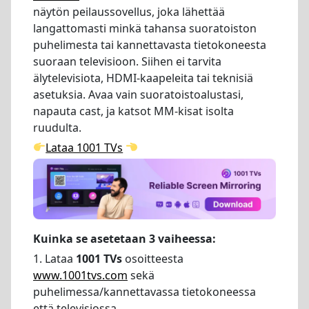
näytön peilaussovellus, joka lähettää
langattomasti minkä tahansa suoratoiston
puhelimesta tai kannettavasta tietokoneesta
suoraan televisioon. Siihen ei tarvita
älytelevisiota, HDMI-kaapeleita tai teknisiä
asetuksia. Avaa vain suoratoistoalustasi,
napauta cast, ja katsot MM-kisat isolta
ruudulta.
Lataa 1001 TVs
Kuinka se asetetaan 3 vaiheessa:
1. Lataa
1001 TVs
osoitteesta
www.1001tvs.com
sekä
puhelimessa/kannettavassa tietokoneessa
että televisiossa.