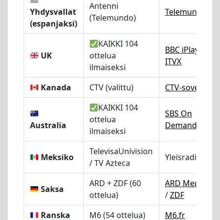
Antenni
Yhdysvallat
Telemundo.c
(Telemundo)
(espanjaksi)
KAIKKI 104
BBC iPlayer
/
UK
ottelua
ITVX
ilmaiseksi
Kanada
CTV (valittu)
CTV-sovellus
KAIKKI 104
SBS On
ottelua
Australia
Demand
ilmaiseksi
TelevisaUnivision
Meksiko
Yleisradio-TV
/ TV Azteca
ARD + ZDF (60
ARD Mediathe
Saksa
ottelua)
/
ZDF
Ranska
M6 (54 ottelua)
M6.fr