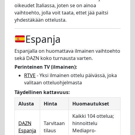
oikeudet Italiassa, joten se on ainoa
vaihtoehto, jolla voit taata, ettet jää paitsi
yhdestäkään ottelusta.
Espanja
Espanjalla on huomattava ilmainen vaihtoehto
sekä DAZN koko turnausta varten.
Perinteinen TV (ilmainen):
RTVE
- Yksi ilmainen ottelu päivässä, joka
valitaan otteluohjelmasta
Täydellinen kattavuus:
Alusta
Hinta
Huomautukset
Kaikki 104 ottelua;
DAZN
Tarvitaan
hinnoittelu
Espanja
tilaus
Mediapro-