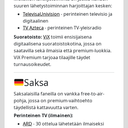
suuren lähetystoiminnan harjoittajan kesken:
TelevisaUnivision
- perinteinen televisio ja
digitaalinen
TV Azteca
- perinteinen TV-yleisradio
Suoratoisto:
ViX
toimii ensisijaisena
digitaalisena suoratoistokotina, jossa on
saatavilla sekä ilmaisia että premium-luokkia.
ViX Premium tarjoaa tilaajille täydet
turnausoikeudet.
Saksa
Saksalaisilla faneilla on vankka free-to-air-
pohja, jossa on premium-vaihtoehto
täydellistä kattavuutta varten.
Perinteinen TV (ilmainen):
ARD
- 30 ottelua lähetetään ilmaiseksi