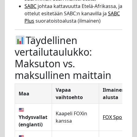
SABC
johtaa kattavuutta Etelä-Afrikassa, ja
ottelut esitetään SABC:n kanavilla ja
SABC
Plus
suoratoistoalusta (ilmainen)
Täydellinen
vertailutaulukko:
Maksuton vs.
maksullinen maittain
Vapaa
Ilmainen
Maa
vaihtoehto
alusta
Kaapeli FOXin
Yhdysvallat
FOX Sports
kanssa
(englanti)