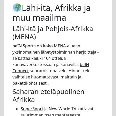
Lähi-itä, Afrikka ja
muu maailma
Lähi-itä ja Pohjois-Afrikka
(MENA)
beIN Sports
on koko MENA-alueen
yksinomainen lähetystoiminnan harjoittaja -
se kattaa kaikki 104 ottelua
kanavaverkostossaan ja kanavilla.
beIN
Connect
suoratoistopalvelu. Hinnoittelu
vaihtelee huomattavasti maittain ja
pakettikohtaisesti.
Saharan eteläpuolinen
Afrikka
SuperSport
ja New World TV kattavat
suurimman osan mantereesta.