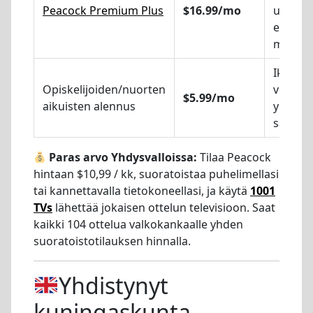
Peacock Premium Plus
$16.99/mo
urheilu
edellee
mainok
Ikä 18-2
Opiskelijoiden/nuorten
voimas
$5.99/mo
aikuisten alennus
yliopis
sähköp
Paras arvo Yhdysvalloissa:
Tilaa Peacock
hintaan $10,99 / kk, suoratoistaa puhelimellasi
tai kannettavalla tietokoneellasi, ja käytä
1001
TVs
lähettää jokaisen ottelun televisioon. Saat
kaikki 104 ottelua valkokankaalle yhden
suoratoistotilauksen hinnalla.
Yhdistynyt
kuningaskunta