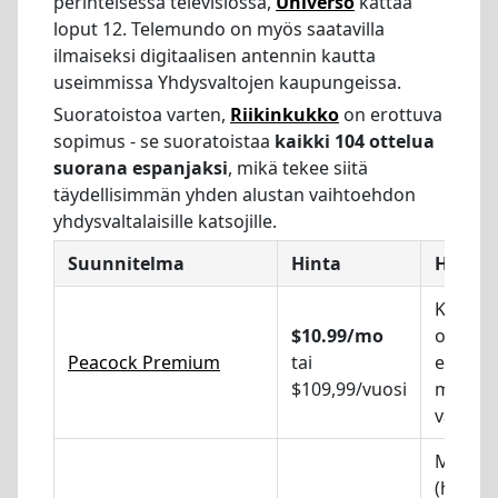
perinteisessä televisiossa,
Universo
kattaa
loput 12. Telemundo on myös saatavilla
ilmaiseksi digitaalisen antennin kautta
useimmissa Yhdysvaltojen kaupungeissa.
Suoratoistoa varten,
Riikinkukko
on erottuva
sopimus - se suoratoistaa
kaikki 104 ottelua
suorana espanjaksi
, mikä tekee siitä
täydellisimmän yhden alustan vaihtoehdon
yhdysvaltalaisille katsojille.
Suunnitelma
Hinta
Huoma
Kaikki
$10.99/mo
ottelua
Peacock Premium
tai
espanja
$109,99/vuosi
mainok
varust
Mainok
(huom: