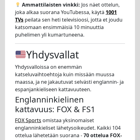
Ammattilaisten vinkki:
Jos näet ottelun,
joka alkaa suorana YouTubessa, käytä
1001
TVs
peilata sen heti televisioosi, jotta et joudu
katsomaan ensimmäisiä 10 minuuttia
puhelimen yli kumartuneena.
Yhdysvallat
Yhdysvalloissa on enemmän
katseluvaihtoehtoja kuin missään muussa
maassa, ja ne jakautuvat selvästi englannin- ja
espanjankieliseen kattavuuteen.
Englanninkielinen
kattavuus: FOX & FS1
FOX Sports
omistaa yksinomaiset
englanninkieliset lähetysoikeudet. Kaikki 104
ottelua lähetetään suorana -
70 ottelua FOX-