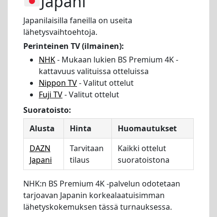
Japani
Japanilaisilla faneilla on useita
lähetysvaihtoehtoja.
Perinteinen TV (ilmainen):
NHK
- Mukaan lukien BS Premium 4K -
kattavuus valituissa otteluissa
Nippon TV
- Valitut ottelut
Fuji TV
- Valitut ottelut
Suoratoisto:
Alusta
Hinta
Huomautukset
DAZN
Tarvitaan
Kaikki ottelut
Japani
tilaus
suoratoistona
NHK:n BS Premium 4K -palvelun odotetaan
tarjoavan Japanin korkealaatuisimman
lähetyskokemuksen tässä turnauksessa.