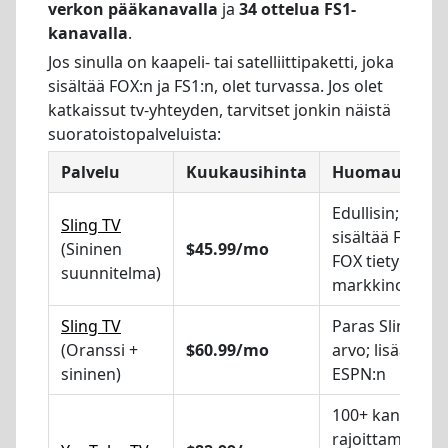
verkon pääkanavalla
ja
34 ottelua FS1-
kanavalla
.
Jos sinulla on kaapeli- tai satelliittipaketti, joka
sisältää FOX:n ja FS1:n, olet turvassa. Jos olet
katkaissut tv-yhteyden, tarvitset jonkin näistä
suoratoistopalveluista:
Palvelu
Kuukausihinta
Huomautukse
Edullisin;
Sling TV
sisältää FS1,
(Sininen
$45.99/mo
FOX tietyillä
suunnitelma)
markkinoilla
Sling TV
Paras Sling-
(Oranssi +
$60.99/mo
arvo; lisää
sininen)
ESPN:n
100+ kanavaa,
rajoittamaton