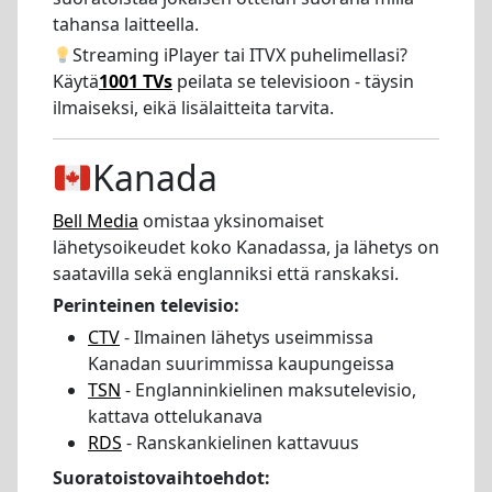
tahansa laitteella.
Streaming iPlayer tai ITVX puhelimellasi?
Käytä
1001 TVs
peilata se televisioon - täysin
ilmaiseksi, eikä lisälaitteita tarvita.
Kanada
Bell Media
omistaa yksinomaiset
lähetysoikeudet koko Kanadassa, ja lähetys on
saatavilla sekä englanniksi että ranskaksi.
Perinteinen televisio:
CTV
- Ilmainen lähetys useimmissa
Kanadan suurimmissa kaupungeissa
TSN
- Englanninkielinen maksutelevisio,
kattava ottelukanava
RDS
- Ranskankielinen kattavuus
Suoratoistovaihtoehdot: