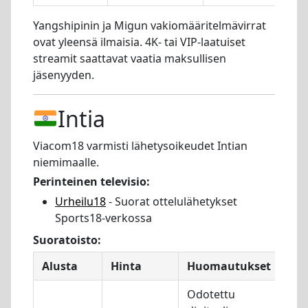
Yangshipinin ja Migun vakiomääritelmävirrat
ovat yleensä ilmaisia. 4K- tai VIP-laatuiset
streamit saattavat vaatia maksullisen
jäsenyyden.
Intia
Viacom18 varmisti lähetysoikeudet Intian
niemimaalle.
Perinteinen televisio:
Urheilu18
- Suorat ottelulähetykset
Sports18-verkossa
Suoratoisto:
Alusta
Hinta
Huomautukset
Odotettu