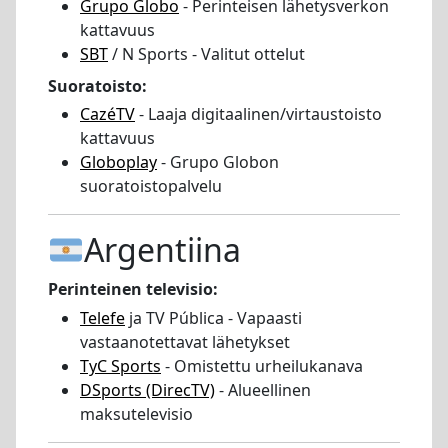
Grupo Globo
- Perinteisen lähetysverkon
kattavuus
SBT
/ N Sports - Valitut ottelut
Suoratoisto:
CazéTV
- Laaja digitaalinen/virtaustoisto
kattavuus
Globoplay
- Grupo Globon
suoratoistopalvelu
Argentiina
Perinteinen televisio:
Telefe
ja TV Pública - Vapaasti
vastaanotettavat lähetykset
TyC Sports
- Omistettu urheilukanava
DSports (DirecTV)
- Alueellinen
maksutelevisio