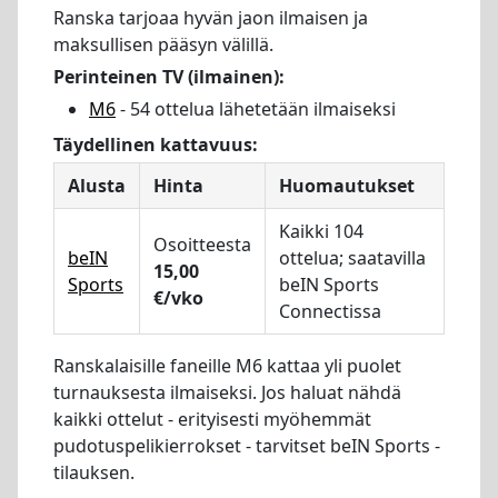
Ranska tarjoaa hyvän jaon ilmaisen ja
maksullisen pääsyn välillä.
Perinteinen TV (ilmainen):
M6
- 54 ottelua lähetetään ilmaiseksi
Täydellinen kattavuus:
Alusta
Hinta
Huomautukset
Kaikki 104
Osoitteesta
beIN
ottelua; saatavilla
15,00
Sports
beIN Sports
€/vko
Connectissa
Ranskalaisille faneille M6 kattaa yli puolet
turnauksesta ilmaiseksi. Jos haluat nähdä
kaikki ottelut - erityisesti myöhemmät
pudotuspelikierrokset - tarvitset beIN Sports -
tilauksen.