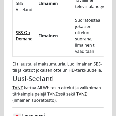
Tavallinen
SBS
Ilmainen
televisiolähetys
Viceland
Suoratoistaa
jokaisen
SBS On
ottelun
Ilmainen
Demand
suorana;
ilmainen tili
vaaditaan
Ei tilausta, ei maksumuuria. Luo ilmainen SBS-
tili ja katsot jokaisen ottelun HD-tarkkuudella.
Uusi-Seelanti
TVNZ
kattaa All Whitesin ottelut ja valikoiman
tärkeimpiä pelejä TVNZ:ssä sekä
TVNZ+
(ilmainen suoratoisto).