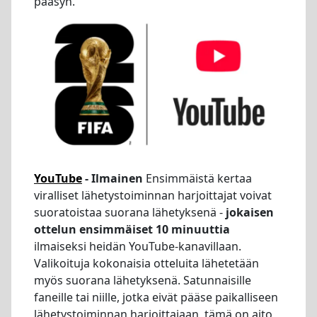
pääsyn.
YouTube
- Ilmainen
Ensimmäistä kertaa
viralliset lähetystoiminnan harjoittajat voivat
suoratoistaa suorana lähetyksenä -
jokaisen
ottelun ensimmäiset 10 minuuttia
ilmaiseksi heidän YouTube-kanavillaan.
Valikoituja kokonaisia otteluita lähetetään
myös suorana lähetyksenä. Satunnaisille
faneille tai niille, jotka eivät pääse paikalliseen
lähetystoiminnan harjoittajaan, tämä on aito