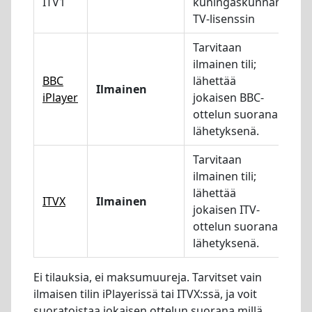
ITV1
kuningaskunnan
TV-lisenssin
Tarvitaan
ilmainen tili;
BBC
lähettää
Ilmainen
iPlayer
jokaisen BBC-
ottelun suorana
lähetyksenä.
Tarvitaan
ilmainen tili;
lähettää
ITVX
Ilmainen
jokaisen ITV-
ottelun suorana
lähetyksenä.
Ei tilauksia, ei maksumuureja. Tarvitset vain
ilmaisen tilin iPlayerissä tai ITVX:ssä, ja voit
suoratoistaa jokaisen ottelun suorana millä