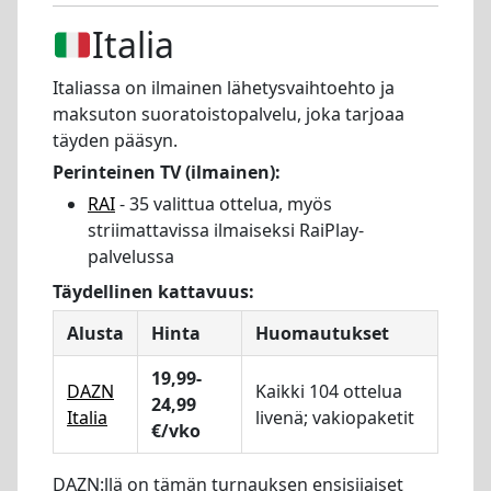
Italia
Italiassa on ilmainen lähetysvaihtoehto ja
maksuton suoratoistopalvelu, joka tarjoaa
täyden pääsyn.
Perinteinen TV (ilmainen):
RAI
- 35 valittua ottelua, myös
striimattavissa ilmaiseksi RaiPlay-
palvelussa
Täydellinen kattavuus:
Alusta
Hinta
Huomautukset
19,99-
DAZN
Kaikki 104 ottelua
24,99
Italia
livenä; vakiopaketit
€/vko
DAZN:llä on tämän turnauksen ensisijaiset