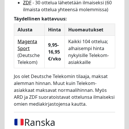
ZDF
- 30 ottelua lähetetään ilmaiseksi (60
ilmaista ottelua yhteensä molemmissa)
Täydellinen kattavuus:
Alusta
Hinta
Huomautukset
Magenta
Kaikki 104 ottelua;
9,95-
Sport
alhaisempi hinta
16,95
(Deutsche
nykyisille Telekom-
€/vko
Telekom)
asiakkaille
Jos olet Deutsche Telekomin tilaaja, maksat
alemman hinnan. Muut kuin Telekom-
asiakkaat maksavat normaalihinnan. Myös
ARD ja ZDF suoratoistavat ottelunsa ilmaiseksi
omien mediakirjastojensa kautta.
Ranska