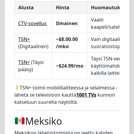
Alusta
Hinta
Huomautukset
Vaatii
CTV-sovellus
Ilmainen
kaapeli/satelliittiy
TSN+
~$8.00.00
Vain digitaalinen
(Digitaalinen)
/mko
suoratoistopalvelu
Täysi TSN-verkon
TSN+
(Täysi
~$24.99/mo
käyttömahdollisuu
pääsy)
kaikilla laitteilla
TSN+ toimii mobiililaitteessa ja selaimessa -
lähetä se televisioon kautta
1001 TVs
kunnon
katseluun suurelta näytöltä.
Meksiko
Meksikon lähetystoiminta on jaettu kahden