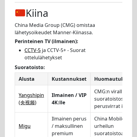
Kiina
China Media Group (CMG) omistaa
lähetysoikeudet Manner-Kiinassa.
Perinteinen TV (ilmainen):
CCTV-5
ja CCTV-5+ - Suorat
ottelulähetykset
Suoratoisto:
Alusta
Kustannukset
Huomautukset
CMG:n virallinen
Yangshipin
Ilmainen / VIP
suoratoistosovellu
(央视频)
4K:lle
perusvirrat ilmais
Ilmainen perus
China Mobilen
Migu
/ maksullinen
urheilun
premium
suoratoistoalusta