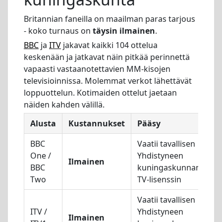
Britannian faneilla on maailman paras tarjous
- koko turnaus on
täysin ilmainen
.
BBC
ja
ITV
jakavat kaikki 104 ottelua
keskenään ja jatkavat näin pitkää perinnettä
vapaasti vastaanotettavien MM-kisojen
televisioinnissa. Molemmat verkot lähettävät
loppuottelun. Kotimaiden ottelut jaetaan
näiden kahden välillä.
Alusta
Kustannukset
Pääsy
BBC
Vaatii tavallisen
One /
Yhdistyneen
Ilmainen
BBC
kuningaskunnan
Two
TV-lisenssin
Vaatii tavallisen
ITV /
Yhdistyneen
Ilmainen