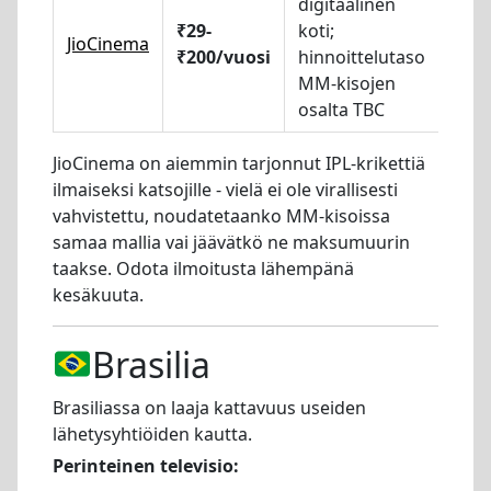
digitaalinen
₹29-
koti;
JioCinema
₹200/vuosi
hinnoittelutaso
MM-kisojen
osalta TBC
JioCinema on aiemmin tarjonnut IPL-krikettiä
ilmaiseksi katsojille - vielä ei ole virallisesti
vahvistettu, noudatetaanko MM-kisoissa
samaa mallia vai jäävätkö ne maksumuurin
taakse. Odota ilmoitusta lähempänä
kesäkuuta.
Brasilia
Brasiliassa on laaja kattavuus useiden
lähetysyhtiöiden kautta.
Perinteinen televisio: