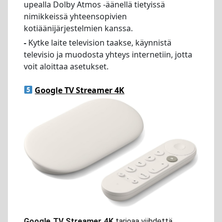
upealla Dolby Atmos -äänellä tietyissä
nimikkeissä yhteensopivien
kotiäänijärjestelmien kanssa.
-
Kytke laite television taakse, käynnistä
televisio ja muodosta yhteys internetiin, jotta
voit aloittaa asetukset.
Google TV Streamer 4K
Google TV Streamer 4K
tarjoaa viihdettä