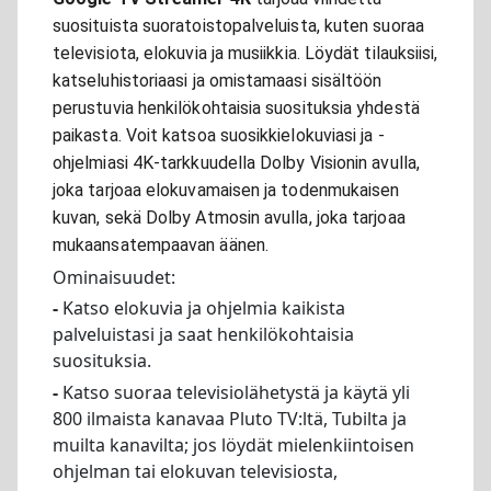
suosituista suoratoistopalveluista, kuten suoraa
televisiota, elokuvia ja musiikkia. Löydät tilauksiisi,
katseluhistoriaasi ja omistamaasi sisältöön
perustuvia henkilökohtaisia suosituksia yhdestä
paikasta. Voit katsoa suosikkielokuviasi ja -
ohjelmiasi 4K-tarkkuudella Dolby Visionin avulla,
joka tarjoaa elokuvamaisen ja todenmukaisen
kuvan, sekä Dolby Atmosin avulla, joka tarjoaa
mukaansatempaavan äänen.
Ominaisuudet:
-
Katso elokuvia ja ohjelmia kaikista
palveluistasi ja saat henkilökohtaisia
suosituksia.
-
Katso suoraa televisiolähetystä ja käytä yli
800 ilmaista kanavaa Pluto TV:ltä, Tubilta ja
muilta kanavilta; jos löydät mielenkiintoisen
ohjelman tai elokuvan televisiosta,