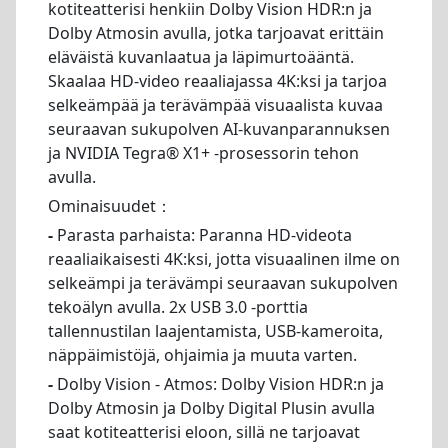
kotiteatterisi henkiin Dolby Vision HDR:n ja
Dolby Atmosin avulla, jotka tarjoavat erittäin
eläväistä kuvanlaatua ja läpimurtoääntä.
Skaalaa HD-video reaaliajassa 4K:ksi ja tarjoa
selkeämpää ja terävämpää visuaalista kuvaa
seuraavan sukupolven AI-kuvanparannuksen
ja NVIDIA Tegra® X1+ -prosessorin tehon
avulla.
Ominaisuudet：
-
Parasta parhaista: Paranna HD-videota
reaaliaikaisesti 4K:ksi, jotta visuaalinen ilme on
selkeämpi ja terävämpi seuraavan sukupolven
tekoälyn avulla. 2x USB 3.0 -porttia
tallennustilan laajentamista, USB-kameroita,
näppäimistöjä, ohjaimia ja muuta varten.
-
Dolby Vision - Atmos: Dolby Vision HDR:n ja
Dolby Atmosin ja Dolby Digital Plusin avulla
saat kotiteatterisi eloon, sillä ne tarjoavat