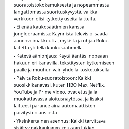
suoratoistokokemuksesta ja nopeammasta
langattomasta suorituskyvystä, vaikka
verkkoon olisi kytketty useita laitteita.
-
Ei enää kaukosäätimien kanssa
jonglööraamista: Käynnistä televisio, säädä
äänenvoimakkuutta, mykistä ja ohjaa Roku-
laitetta yhdellä kaukosäätimellä.
-
Kätevä ääniohjaus: Käytä ääntäsi nopeaan
hakuun eri kanavilla, tekstitysten kytkemiseen
päälle ja muuhun vain yhdellä kosketuksella.
-
Päivitä Roku-suoratoistoon: Kaikki
suosikkikanavasi, kuten HBO Max, Netflix,
YouTube ja Prime Video, ovat etusijalla
muokattavassa aloitusnäytössä, ja lisäksi
laitteesi paranee aina automaattisten
päivitysten ansiosta.
-
Yksinkertainen asennus: Kaikki tarvittava
sisältyy pakkaukseen, mukaan lukien