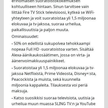
erinomaisen suoratoistokokemuksen
kohtuulliseen hintaan. Sinun tarvitsee vain
liittää Fire TV Stick televisioosi, kytkeä se WiFi-
yhteyteen ja voit suoratoistaa yli 1,5 miljoonaa
elokuvaa ja tv-jaksoa, suoraa urheilua,
paikallisuutisia ja paljon muuta.
Ominaisuudet:
-
50% on edellistä sukupolvea tehokkaampi
nopeaa Full HD -suoratoistoa varten. Sisältää
Alexa-äänikaukosäätimen, jossa on virta- ja
äänenvoimakkuuspainikkeet.
-
Suoratoistaa yli 1,5 miljoonaa elokuvaa ja tv-
jaksoa Netflixistä, Prime Videosta, Disney+:sta,
Peacockista ja muista, sekä kuunnella
miljoonia kappaleita. Tilauksesta voi periä
maksuja.
-
Katso suosikkisi suoraa televisiota, uutisia ja
urheilua muun muassa SLING TV:n ja YouTube