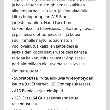
ja kaikki suoratoisto-ohjelmasi kaikkien
aikojen parhaalla kuvan- ja äänenlaadulla -
kiitos huippunopean A15 Bionic -
järjestelmäpiirin. Nauti FaceTime-
kokemuksesta televisiossa, joka tuo ystäväsi
ja perheesi olohuoneeseesi - ja kotisi
suurimmalle näytölle. Saumaton
vuorovaikutus kaikkien laitteidesi ja
älykkäiden kodin lisävarusteidesi kanssa
tarjoaa kaiken, mitä rakastat Applessa -
parhaimmillaan elokuvamaisella tavalla.
Ominaisuudet：
-
Suoratoistaa TV:tä/elokuvia Wi-Fi-yhteyden
kautta (tai Ethernet 128 Gt:n tapauksessa).
-
A15 Bionic -järjestelmäpiiri
-
128 Gt tai 64 Gt sisäänrakennettua
tallennustilaa