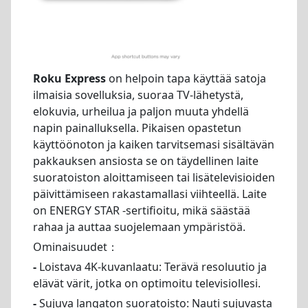
Roku Express
on helpoin tapa käyttää satoja
ilmaisia sovelluksia, suoraa TV-lähetystä,
elokuvia, urheilua ja paljon muuta yhdellä
napin painalluksella. Pikaisen opastetun
käyttöönoton ja kaiken tarvitsemasi sisältävän
pakkauksen ansiosta se on täydellinen laite
suoratoiston aloittamiseen tai lisätelevisioiden
päivittämiseen rakastamallasi viihteellä. Laite
on ENERGY STAR -sertifioitu, mikä säästää
rahaa ja auttaa suojelemaan ympäristöä.
Ominaisuudet：
-
Loistava 4K-kuvanlaatu: Terävä resoluutio ja
elävät värit, jotka on optimoitu televisiollesi.
-
Sujuva langaton suoratoisto: Nauti sujuvasta