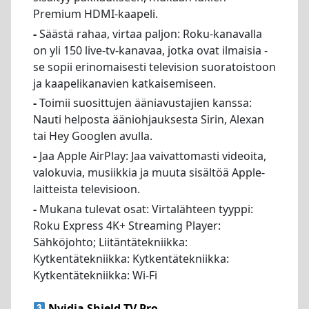
Premium HDMI-kaapeli.
-
Säästä rahaa, virtaa paljon: Roku-kanavalla
on yli 150 live-tv-kanavaa, jotka ovat ilmaisia -
se sopii erinomaisesti television suoratoistoon
ja kaapelikanavien katkaisemiseen.
-
Toimii suosittujen ääniavustajien kanssa:
Nauti helposta ääniohjauksesta Sirin, Alexan
tai Hey Googlen avulla.
-
Jaa Apple AirPlay: Jaa vaivattomasti videoita,
valokuvia, musiikkia ja muuta sisältöä Apple-
laitteista televisioon.
-
Mukana tulevat osat: Virtalähteen tyyppi:
Roku Express 4K+ Streaming Player:
Sähköjohto; Liitäntätekniikka:
Kytkentätekniikka: Kytkentätekniikka:
Kytkentätekniikka: Wi-Fi
Nvidia Shield TV Pro