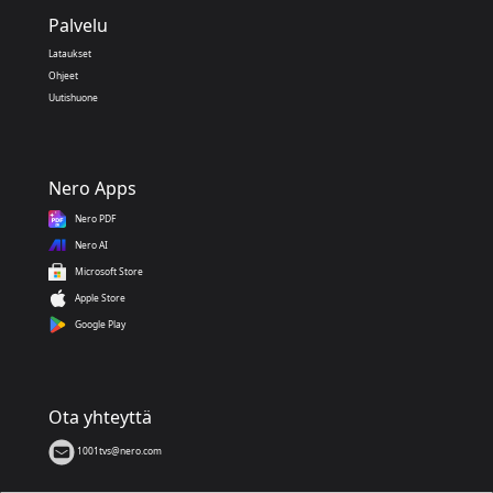
Palvelu
Lataukset
Ohjeet
Uutishuone
Nero Apps
Nero PDF
Nero AI
Microsoft Store
Apple Store
Google Play
Ota yhteyttä
1001tvs@nero.com