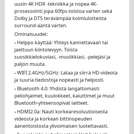
uusin 4K HDR -tekniikka ja nopea 4K-
prosessointi jopa 60fps-toistoa varten sekä
Dolby ja DTS terävämpää kolmiulotteista
surround-ääntä varten.
Ominaisuudet:
-
Helppo käyttää: Yhteys kannettavaan tai
jaettuun kiintolevyyn. Toista
suosikkielokuviasi, -musiikkiasi, -pelejäsi ja
paljon muuta.
-
WIFI 2.4GHz/5GHz: Lataa ja siirrä HD-videota
ja suuria tiedostoja nopeasti ja helposti.
-
Bluetooth 4.0: Yhdistä langattomasti
peliohjaimet, kuulokkeet, kaiuttimet ja muut
Bluetooth-yhteensopivat laitteet.
-
HDMI2.0a: Nauti korkearesoluutioisesta
videosta ja korkean bittinopeuden
äänentoistosta ylivoimaisen luotettavasti.