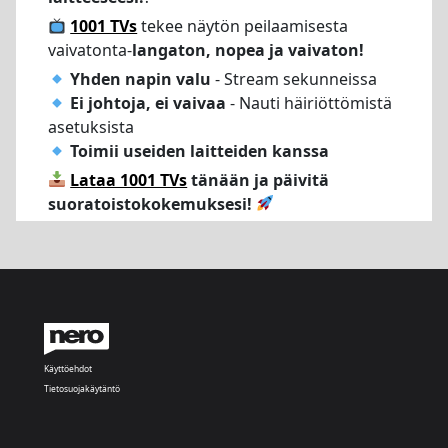
1001 TVs
tekee näytön peilaamisesta
vaivatonta-
langaton, nopea ja vaivaton!
Yhden napin valu
- Stream sekunneissa
Ei johtoja, ei vaivaa
- Nauti häiriöttömistä
asetuksista
Toimii useiden laitteiden kanssa
Lataa 1001 TVs
tänään ja päivitä
suoratoistokokemuksesi!
Käyttöehdot
Tietosuojakäytäntö