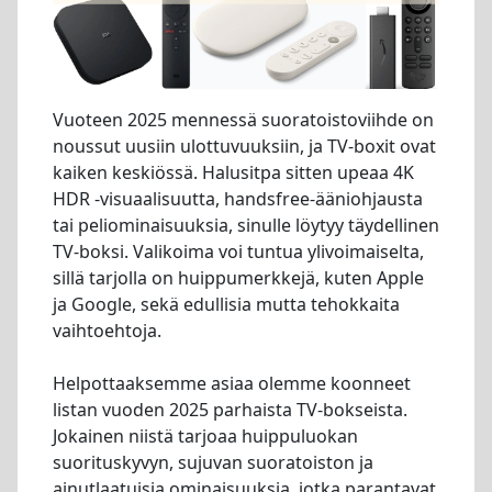
Vuoteen 2025 mennessä suoratoistoviihde on
noussut uusiin ulottuvuuksiin, ja TV-boxit ovat
kaiken keskiössä. Halusitpa sitten upeaa 4K
HDR -visuaalisuutta, handsfree-ääniohjausta
tai peliominaisuuksia, sinulle löytyy täydellinen
TV-boksi. Valikoima voi tuntua ylivoimaiselta,
sillä tarjolla on huippumerkkejä, kuten Apple
ja Google, sekä edullisia mutta tehokkaita
vaihtoehtoja.
Helpottaaksemme asiaa olemme koonneet
listan vuoden 2025 parhaista TV-bokseista.
Jokainen niistä tarjoaa huippuluokan
suorituskyvyn, sujuvan suoratoiston ja
ainutlaatuisia ominaisuuksia, jotka parantavat