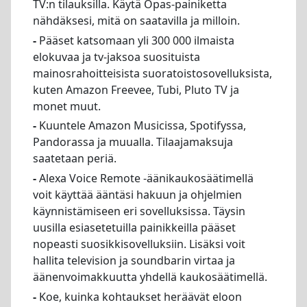
TV:n tilauksilla. Käytä Opas-painiketta
nähdäksesi, mitä on saatavilla ja milloin.
-
Pääset katsomaan yli 300 000 ilmaista
elokuvaa ja tv-jaksoa suosituista
mainosrahoitteisista suoratoistosovelluksista,
kuten Amazon Freevee, Tubi, Pluto TV ja
monet muut.
-
Kuuntele Amazon Musicissa, Spotifyssa,
Pandorassa ja muualla. Tilaajamaksuja
saatetaan periä.
-
Alexa Voice Remote -äänikaukosäätimellä
voit käyttää ääntäsi hakuun ja ohjelmien
käynnistämiseen eri sovelluksissa. Täysin
uusilla esiasetetuilla painikkeilla pääset
nopeasti suosikkisovelluksiin. Lisäksi voit
hallita television ja soundbarin virtaa ja
äänenvoimakkuutta yhdellä kaukosäätimellä.
-
Koe, kuinka kohtaukset heräävät eloon