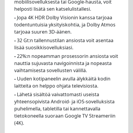
mobiilisovelluksesta tai Google-hausta, voit
helposti lisätä sen katselulistallesi.
-
Jopa 4K HDR Dolby Visionin kanssa tarjoaa
todentuntuisia yksityiskohtia, ja Dolby Atmos
tarjoaa suuren 3D-äänen.
-
32 Gt:n tallennustilan ansiosta voit asentaa
lisää suosikkisovelluksiasi.
-
22%:n nopeamman prosessorin ansiosta voit
nauttia sujuvasta navigoinnista ja nopeasta
vaihtamisesta sovellusten välillä.
-
Uuden kotipaneelin avulla älykkäitä kodin
laitteita on helppo ohjata televisiosta.
-
Lähetä sisältöä vaivattomasti useista
yhteensopivista Android- ja iOS-sovelluksista
puhelimella, tabletilla tai kannettavalla
tietokoneella suoraan Google TV Streameriin
(4K).