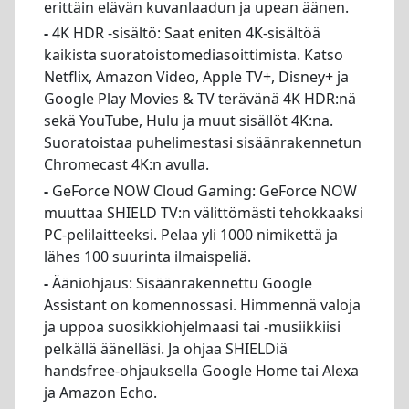
erittäin elävän kuvanlaadun ja upean äänen.
-
4K HDR -sisältö: Saat eniten 4K-sisältöä
kaikista suoratoistomediasoittimista. Katso
Netflix, Amazon Video, Apple TV+, Disney+ ja
Google Play Movies & TV terävänä 4K HDR:nä
sekä YouTube, Hulu ja muut sisällöt 4K:na.
Suoratoistaa puhelimestasi sisäänrakennetun
Chromecast 4K:n avulla.
-
GeForce NOW Cloud Gaming: GeForce NOW
muuttaa SHIELD TV:n välittömästi tehokkaaksi
PC-pelilaitteeksi. Pelaa yli 1000 nimikettä ja
lähes 100 suurinta ilmaispeliä.
-
Ääniohjaus: Sisäänrakennettu Google
Assistant on komennossasi. Himmennä valoja
ja uppoa suosikkiohjelmaasi tai -musiikkiisi
pelkällä äänelläsi. Ja ohjaa SHIELDiä
handsfree-ohjauksella Google Home tai Alexa
ja Amazon Echo.