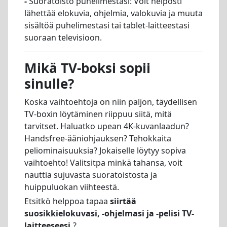
-
Suoratoisto puhelimestasi: Voit helposti
lähettää elokuvia, ohjelmia, valokuvia ja muuta
sisältöä puhelimestasi tai tablet-laitteestasi
suoraan televisioon.
Mikä TV-boksi sopii
sinulle?
Koska vaihtoehtoja on niin paljon, täydellisen
TV-boxin löytäminen riippuu siitä, mitä
tarvitset. Haluatko upean 4K-kuvanlaadun?
Handsfree-ääniohjauksen? Tehokkaita
peliominaisuuksia? Jokaiselle löytyy sopiva
vaihtoehto! Valitsitpa minkä tahansa, voit
nauttia sujuvasta suoratoistosta ja
huippuluokan viihteestä.
Etsitkö helppoa tapaa
siirtää
suosikkielokuvasi, -ohjelmasi ja -pelisi TV-
laitteeseesi.
?