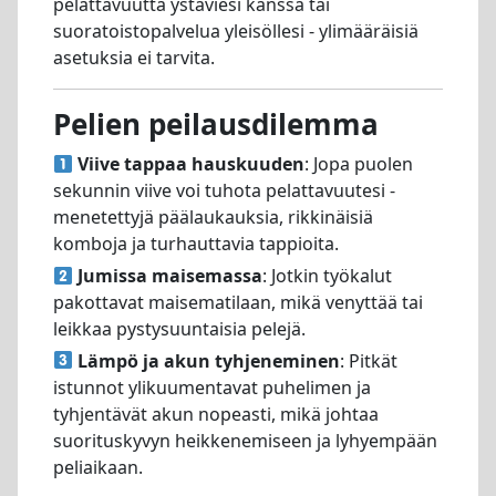
pelattavuutta ystäviesi kanssa tai
suoratoistopalvelua yleisöllesi - ylimääräisiä
asetuksia ei tarvita.
Pelien peilausdilemma
Viive tappaa hauskuuden
: Jopa puolen
sekunnin viive voi tuhota pelattavuutesi -
menetettyjä päälaukauksia, rikkinäisiä
komboja ja turhauttavia tappioita.
Jumissa maisemassa
: Jotkin työkalut
pakottavat maisematilaan, mikä venyttää tai
leikkaa pystysuuntaisia pelejä.
Lämpö ja akun tyhjeneminen
: Pitkät
istunnot ylikuumentavat puhelimen ja
tyhjentävät akun nopeasti, mikä johtaa
suorituskyvyn heikkenemiseen ja lyhyempään
peliaikaan.