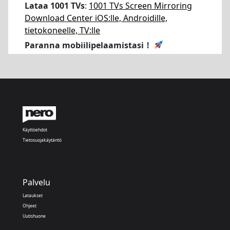
Lataa 1001 TVs
:
1001 TVs Screen Mirroring
Download Center iOS:lle, Androidille,
tietokoneelle, TV:lle
Paranna mobiilipelaamistasi！
Käyttöehdot
Tietosuojakäytäntö
Palvelu
Lataukset
Ohjeet
Uutishuone