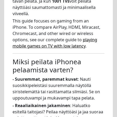
tavan pelata. Ja kun
1001 TVs
voit peilata
näyttöäsi saumattomasti ja minimaalisella
viiveellä.
This guide focuses on gaming from an
iPhone. To compare AirPlay, HDMI, Miracast,
Chromecast, and other wired or wireless
options, see our complete guide to
playing
mobile games on TV with low latency
.
Miksi peilata iPhonea
pelaamista varten?
- Suuremmat, paremmat kuvat
: Nauti
suosikkipeleistäsi suuremmalla näytöllä
siristelemättä tai rasittamatta silmiäsi. Se on
uppoutuvampi ja mukavampi tapa pelata.
- Reaaliaikainen jakaminen
: Haluatko
esitellä taitojasi? Peilaa näyttöäsi ja jaa suoraa