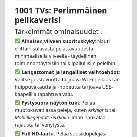
1001 TVs: Perimmäinen
pelikaverisi
Tärkeimmät ominaisuudet：
Alhaisen viiveen suorituskyky
: Nauti
erittäin sulavasta pelattavuudesta
minimaalisella viiveellä - täydellinen
toiminnantäyteisiin tai kilpailullisiin peleihin.
Langattomat ja langalliset vaihtoehdot
:
Valitse joustavuutta tarjoava Wi-Fi-peilaus tai
huippuvakautta ja -nopeutta tarjoava USB-
kaapelilla tapahtuva valu.
Pystysuora näytön tuki
: Peilaa
muotokuvatilassa pelejä, kuten
Arknights
tai
Mobiililegendat: Seikkailu
ilman hankalaa
rajausta tai venytystä.
Full HD-laatu
: Pelaa suosikkipelejäsi