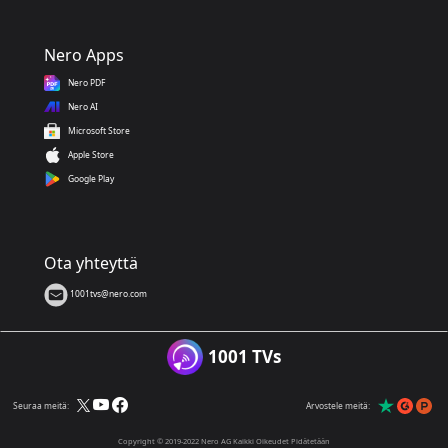
Nero Apps
Nero PDF
Nero AI
Microsoft Store
Apple Store
Google Play
Ota yhteyttä
1001tvs@nero.com
1001 TVs
Seuraa meitä:
Arvostele meitä:
Copyright © 2019-2022 Nero AG Kaikki Oikeudet Pidätetään