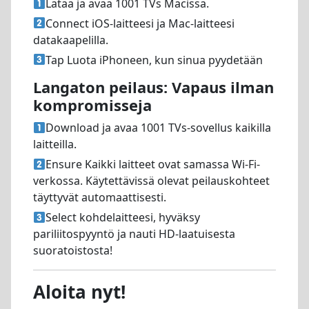
Lataa ja avaa 1001 TVs Macissa.
Connect iOS-laitteesi ja Mac-laitteesi
datakaapelilla.
Tap Luota iPhoneen, kun sinua pyydetään
Langaton peilaus: Vapaus ilman
kompromisseja
Download ja avaa 1001 TVs-sovellus kaikilla
laitteilla.
Ensure Kaikki laitteet ovat samassa Wi-Fi-
verkossa. Käytettävissä olevat peilauskohteet
täyttyvät automaattisesti.
Select kohdelaitteesi, hyväksy
pariliitospyyntö ja nauti HD-laatuisesta
suoratoistosta!
Aloita nyt!