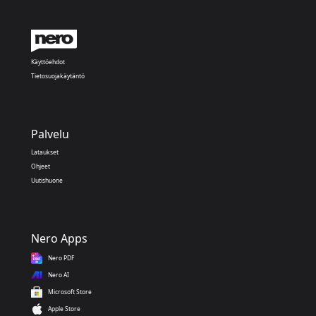
Käyttöehdot
Tietosuojakäytäntö
Palvelu
Lataukset
Ohjeet
Uutishuone
Nero Apps
Nero PDF
Nero AI
Microsoft Store
Apple Store