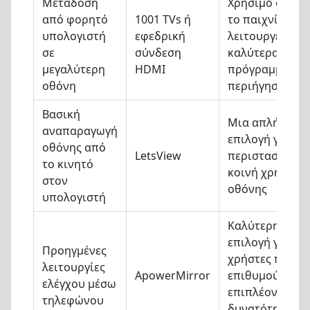
Μετάδοση
Χρήσιμο όταν
από φορητό
1001 TVs ή
το παιχνίδι
υπολογιστή
εφεδρική
λειτουργεί
σε
σύνδεση
καλύτερα σε
μεγαλύτερη
HDMI
πρόγραμμα
οθόνη
περιήγησης
Βασική
Μια απλή
αναπαραγωγή
επιλογή για
οθόνης από
LetsView
περιστασιακή
το κινητό
κοινή χρήση
στον
οθόνης
υπολογιστή
Καλύτερη
επιλογή για
Προηγμένες
χρήστες που
λειτουργίες
ApowerMirror
επιθυμούν
ελέγχου μέσω
επιπλέον
τηλεφώνου
δυνατότητες