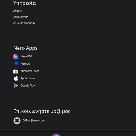
Υπηρεσία
Λήψεις
Καθοδήγηση
Αίθουσα ειδήσεων
Nero Apps
Nero PDF
Nero AI
Microsoft Store
Apple Store
Google Play
Επικοινωνήστε μαζί μας
1001tvs@nero.com