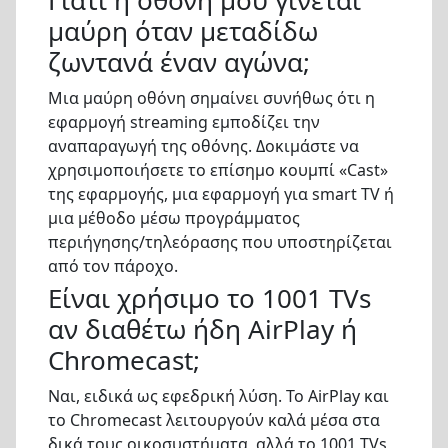
Γιατί η οθόνη μου γίνεται
μαύρη όταν μεταδίδω
ζωντανά έναν αγώνα;
Μια μαύρη οθόνη σημαίνει συνήθως ότι η
εφαρμογή streaming εμποδίζει την
αναπαραγωγή της οθόνης. Δοκιμάστε να
χρησιμοποιήσετε το επίσημο κουμπί «Cast»
της εφαρμογής, μια εφαρμογή για smart TV ή
μια μέθοδο μέσω προγράμματος
περιήγησης/τηλεόρασης που υποστηρίζεται
από τον πάροχο.
Είναι χρήσιμο το 1001 TVs
αν διαθέτω ήδη AirPlay ή
Chromecast;
Ναι, ειδικά ως εφεδρική λύση. Το AirPlay και
το Chromecast λειτουργούν καλά μέσα στα
δικά τους οικοσυστήματα, αλλά το 1001 TVs