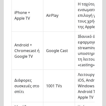
Η ταχύτερη
ενσωματωμένη
iPhone +
AirPlay
επιλογή για
Apple TV
τους χρήστες
της Apple
Ιδανικό όταν η
εφαρμογή
Android +
streaming
Chromecast ή
Google Cast
υποστηρίζει
Google TV
τη λειτουργία
«casting»
Λειτουργεί σε
Διάφορες
iOS, Android,
συσκευές στο
1001 TVs
Windows, Mac,
σπίτι
Android TV και
Apple TV