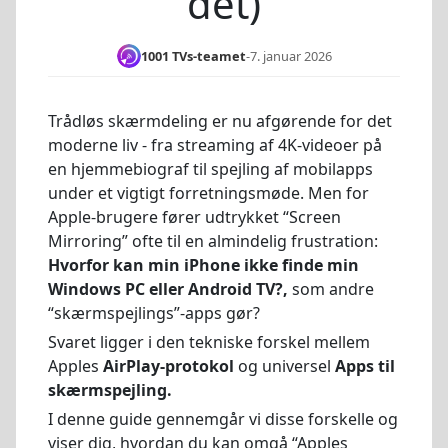
det)
1001 TVs-teamet
-
7. januar 2026
Trådløs skærmdeling er nu afgørende for det
moderne liv - fra streaming af 4K-videoer på
en hjemmebiograf til spejling af mobilapps
under et vigtigt forretningsmøde. Men for
Apple-brugere fører udtrykket “Screen
Mirroring” ofte til en almindelig frustration:
Hvorfor kan min iPhone ikke finde min
Windows PC eller Android TV?,
som andre
“skærmspejlings”-apps gør?
Svaret ligger i den tekniske forskel mellem
Apples
AirPlay-protokol
og universel
Apps til
skærmspejling.
I denne guide gennemgår vi disse forskelle og
viser dig, hvordan du kan omgå “Apples