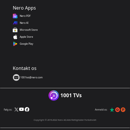
Nero Apps
Nero PDF
Nero AI
Microsoft Store
Apple Store
Google Play
Kontakt os
1001tvs@nero.com
1001 TVs
Følg os:
Anmeld os:
Copyright © 2019-2022 Nero AG Alle Rettigheder Forbeholdt