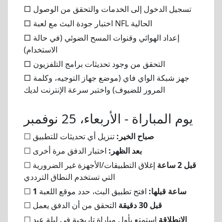
□ تسجيل الدخول إلى الخدمات والتحقق من الوصول
□ اختبار جودة البث مع لعبة NFL الحالية
□ إعداد الهوائي وقنوات المسح الضوئي (في حالة
الاستخدام)
□ التحقق من وجود تحديثات برامج التلفزيون
□ جهز شبكة الواي فاي (موضع جهاز التوجيه، وكلمة
المرور للضيوف) واختبر سرعة الإنترنت لديك
يوم المباراة - الأربعاء، 25 نوفمبر
صباح الخير:
تنزيل أي تحديثات للتطبيق
☐
بعد الظهر:
اختبار الدفق مرة أخرى
☐
قبل 2 ساعة
إغلاق التطبيقات/الأجهزة غير الضرورية
☐
التي تستخدم النطاق الترددي
1 ساعة قبلها:
افتح تطبيق البث، حدد موقع اللعبة
☐
قبل 30 دقيقة
التحقق من أن الدفق يعمل
☐
الانطلاقة
استمتع بأول مباراة تاريخية في ليلة عيد
☐