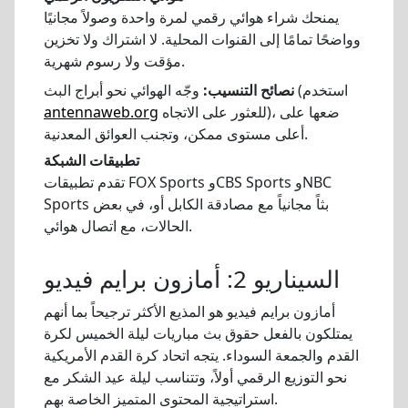
يمنحك شراء هوائي رقمي لمرة واحدة وصولاً مجانيًا
وواضحًا تمامًا إلى القنوات المحلية. لا اشتراك ولا تخزين
مؤقت ولا رسوم شهرية.
وجّه الهوائي نحو أبراج البث (استخدم
نصائح التنسيب:
للعثور على الاتجاه)، ضعها على
antennaweb.org
أعلى مستوى ممكن، وتجنب العوائق المعدنية.
تطبيقات الشبكة
تقدم تطبيقات FOX Sports وCBS Sports وNBC
Sports بثاً مجانياً مع مصادقة الكابل أو، في بعض
الحالات، مع اتصال هوائي.
السيناريو 2: أمازون برايم فيديو
أمازون برايم فيديو هو المذيع الأكثر ترجيحاً بما أنهم
يمتلكون بالفعل حقوق بث مباريات ليلة الخميس لكرة
القدم والجمعة السوداء. يتجه اتحاد كرة القدم الأمريكية
نحو التوزيع الرقمي أولاً، وتتناسب ليلة عيد الشكر مع
استراتيجية المحتوى المتميز الخاصة بهم.