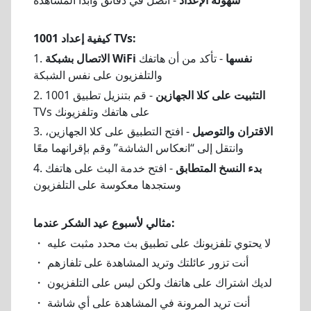
سهولة الإعداد
- اتصل في دقائق وابدأ المشاهدة
كيفية إعداد 1001 TVs:
الاتصال بشبكة WiFi نفسها
- تأكد من أن هاتفك
1.
والتلفزيون على نفس الشبكة
التثبيت على كلا الجهازين
- قم بتنزيل تطبيق 1001
2.
TVs على هاتفك وتلفزيونك
الاقتران والتوصيل
- افتح التطبيق على كلا الجهازين،
3.
وانتقل إلى “انعكاس الشاشة” وقم بإقرانهما معًا
بدء النسخ المتطابق
- افتح خدمة البث على هاتفك
4.
وستجدها معكوسة على التلفزيون
مثالي لأسبوع عيد الشكر عندما:
・ لا يحتوي تلفزيونك على تطبيق بث محدد مثبت عليه
・ أنت تزور عائلتك وتريد المشاهدة على تلفازهم
・ لديك اشتراك على هاتفك ولكن ليس على التلفزيون
・ أنت تريد المرونة في المشاهدة على أي شاشة