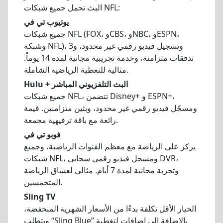
البث تحمل جميع شبكات NFL:
يوتيوب تي في
جميع شبكات NFL (FOX، وCBS، وNBC، وESPN،
وشبكة NFL)، وتسجيل فيديو رقمي غير محدود، و3
تدفقات متزامنة، وخدمة تجريبية مجانية لمدة 14 يوماً.
مثالية للتغطية الرياضية الشاملة.
Hulu + البث التلفزيوني المباشر
جميع شبكات NFL، تتضمن Disney+ و ESPN+،
ومسجّل فيديو رقمي غير محدود، وبثين متزامنين. قيمة
رائعة مع باقة ترفيهية مجمعة.
فوبو تي في
يركز على الرياضة مع معظم القنوات الرياضية، وجميع
شبكات NFL، ومسجل فيديو رقمي سحابي DVR،
وتجربة مجانية لمدة 7 أيام. مثالي لعشاق الرياضة
المتحمسين.
Sling TV
الخيار الأقل تكلفة بدءًا من الأسعار الشهرية المنخفضة،
ويتطلب “Sling Blue” بالإضافة إلى إضافات لتغطية