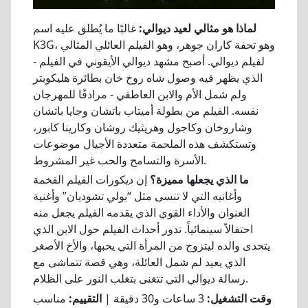
لماذا هو مثالي لعيد ديوالي:
غالبًا ما يُطلق عليه اسم
K3G، وهو تحفة كاران جوهر، وهو الفيلم العائلي المثالي
لفيلم ديوالي. أصبح مشهد ديوالي الأيقوني في الفيلم -
الذي يظهر فيه وصول شاه روخ خان بطائرة هليكوبتر
ولم شمل الأم والابن العاطفي - مرادفًا للمهرجان
نفسه. الفيلم من بطولة أميتاب باتشان وجايا باتشان
وشاروخان وكاجول وهريثيك روشان وكارينا كابور،
وتستكشف هذه الملحمة متعددة الأجيال موضوعات
الأسرة والتسامح والحب غير المشروط.
ما الذي يجعلها مميزة؟
إن ديكورات الفيلم الفخمة
وأغانيه التي لا تنسى مثل “بولي تشوديان” وأغنية
العنوان والأداء القوي الذي يقدمه الفيلم يجعل منه
احتفالاً سينمائياً. تدور أحداث الفيلم حول الابن الذي
يتحدى والده ليتزوج من المرأة التي يحبها، والأخ الأصغر
الذي يعيد لم شمل العائلة، وهي قصة تتماشى مع
رسالة ديوالي التي تتغنى بتغلب النور على الظلام.
وقت التشغيل:
3 ساعات و30 دقيقة |
التقييم:
مناسب