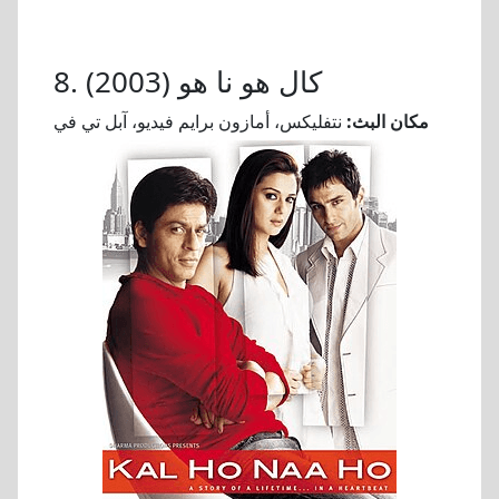
8. كال هو نا هو (2003)
مكان البث:
نتفليكس، أمازون برايم فيديو، آبل تي في