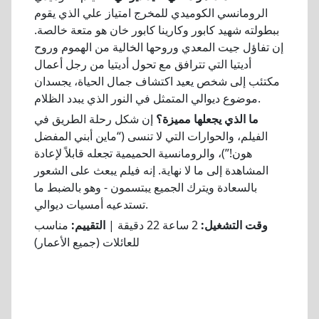
الرومانسي الكوميدي للمخرج امتياز علي الذي يقوم
ببطولته شهيد كابور وكارينا كابور خان هو متعة خالصة.
إن تفاؤل جيت المعدي وروحها الخالية من الهموم وروح
أديتيا التي تترافق مع تحول أديتيا من رجل أعمال
مكتئب إلى شخص يعيد اكتشاف جمال الحياة، يجسدان
موضوع ديوالي المتمثل في النور الذي يبدد الظلام.
ما الذي يجعلها مميزة؟
إن شكل رحلة الطريق في
الفيلم، والحوارات التي لا تنسى (“ماين أبني المفضل
هون!”)، والرومانسية الحميمية تجعله قابلاً لإعادة
المشاهدة إلى ما لا نهاية. إنه فيلم يبعث على الشعور
بالسعادة ويترك الجميع يبتسمون - وهو بالضبط ما
تستدعيه أمسيات ديوالي.
وقت التشغيل:
2 ساعة 22 دقيقة |
التقييم:
مناسب
للعائلات (جميع الأعمار)