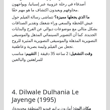
أصدقاء في رحلة عزوبية عبر إسبانيا، ويواجهون
مخاوفهم ويعيدون اكتشاف ما هو مهم حقًا.
ما الذي يجعلها مميزة؟
تتماشى رسالة الفيلم حول
عيش اللحظة والسعي وراء شغفك وتقدير الصداقات
بشكل مثالي مع موضوعات ديوالي عن الفرح والبدايات
الجديدة. كما أن التصوير السينمائي المذهل والموسيقى
التصويرية المذهلة والموسيقى التصويرية المثيرة للروح
تجعل من الفيلم وليمة بصرية وعاطفية.
وقت التشغيل:
2 ساعة 35 دقيقة |
التقييم:
مناسب
للمراهقين والبالغين
4. Dilwale Dulhania Le
Jayenge (1995)
مكان البث:
أمازون برايم فيديو (المنطقة محدودة)،