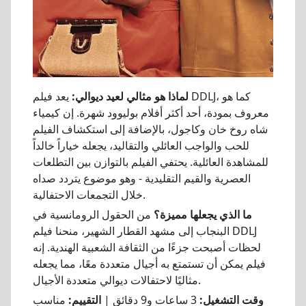
لماذا هو مثالي لعيد ديوالي:
يعد فيلم DDLJ، كما هو
معروف بمودة، أحد أكثر أفلام بوليوود شهرة. إن كيمياء
شاه روخ خان وكاجول، بالإضافة إلى استكشاف الفيلم
للحب والواجب العائلي والتقاليد، يجعله خياراً خالداً
للمشاهدة العائلية. يحتفي الفيلم بالتوازن بين التطلعات
العصرية والقيم التقليدية - وهو موضوع يتردد صداه
خلال التجمعات الاحتفالية.
ما الذي يجعلها مميزة؟
من الحقول الرومانسية في
البنجاب إلى مشهد القطار الشهير، منحنا فيلم DDLJ
لحظات أصبحت جزءًا من الثقافة الشعبية الهندية. إنه
فيلم يمكن أن تستمتع به أجيال متعددة معًا، مما يجعله
مثاليًا لاحتفالات ديوالي متعددة الأجيال.
وقت التشغيل:
3 ساعات و9 دقائق |
التقييم:
مناسب