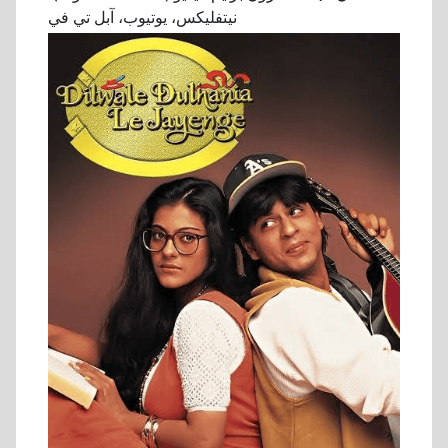
نيتفليكس، يوتيوب، آبل تي في