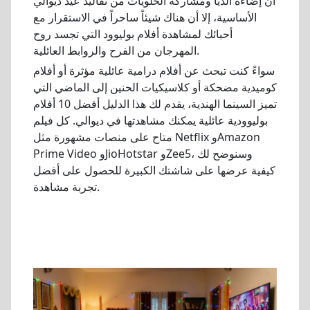
أن إضاءة الديا ومشاركة الحلويات من تقاليد عيد ديوالي
الأساسية، إلا أن هناك شيئاً ساحراً في الاستقرار مع
أحبائك لمشاهدة أفلام بوليوود التي تجسد روح
المهرجان من الفرح والروابط العائلية.
سواءً كنت تبحث عن أفلام درامية عائلية مؤثرة أو أفلام
كوميدية مضحكة أو كلاسيكيات الحنين إلى الماضي التي
تميز السينما الهندية، يقدم لك هذا الدليل أفضل 10 أفلام
بوليوودية عائلية يمكنك مشاهدتها في ديوالي. كل فيلم
متاح على منصات مشهورة مثل Netflix وAmazon
Prime Video وJioHotstar وZee5، وسنوضح لك
كيفية عرضها على شاشتك الكبيرة للحصول على أفضل
تجربة مشاهدة.