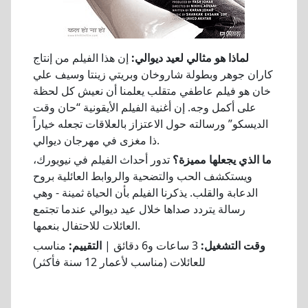
لماذا هو مثالي لعيد ديوالي:
إن هذا الفيلم من إنتاج
كاران جوهر وبطولة شاروخان وبريتي زينتا وسيف علي
خان هو فيلم عاطفي متقلب يعلمنا أن نعيش كل لحظة
على أكمل وجه. إن أغنية الفيلم الأيقونية “حان وقت
الديسكو” ورسالته حول الاعتزاز بالعلاقات تجعله خياراً
ذا مغزى في مهرجان ديوالي.
ما الذي يجعلها مميزة؟
تدور أحداث الفيلم في نيويورك،
ويستكشف الحب والتضحية والروابط العائلية بروح
الدعابة والقلب. يذكرنا الفيلم بأن الحياة ثمينة - وهي
رسالة يتردد صداها خلال عيد ديوالي عندما تجتمع
العائلات للاحتفال بنعمها.
وقت التشغيل:
3 ساعات و6 دقائق |
التقييم:
مناسب
للعائلات (مناسب لأعمار 12 سنة فأكثر)