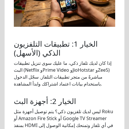
الخيار 1: تطبيقات التلفزيون
الذكي (الأسهل)
إذا كان لديك تلفاز ذكي، ما عليك سوى تنزيل تطبيقات
البث (Netflix وPrime Video وJioHotstar وZee5)
مباشرةً من متجر تطبيقات التلفاز. سجّل الدخول
باستخدام بيانات اعتماد اشتراكك وابدأ المشاهدة.
الخيار 2: أجهزة البث
ليس لديك تلفزيون ذكي؟ يتم توصيل أجهزة مثل Roku
أو Amazon Fire Stick أو Google TV Streamer
بمنفذ HDMI في أي تلفاز وتمنحك إمكانية الوصول إلى