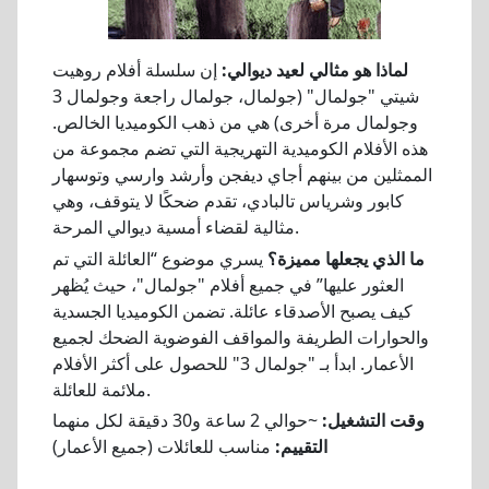
لماذا هو مثالي لعيد ديوالي:
إن سلسلة أفلام روهيت
شيتي "جولمال" (جولمال، جولمال راجعة وجولمال 3
وجولمال مرة أخرى) هي من ذهب الكوميديا الخالص.
هذه الأفلام الكوميدية التهريجية التي تضم مجموعة من
الممثلين من بينهم أجاي ديفجن وأرشد وارسي وتوسهار
كابور وشرياس تالبادي، تقدم ضحكًا لا يتوقف، وهي
مثالية لقضاء أمسية ديوالي المرحة.
ما الذي يجعلها مميزة؟
يسري موضوع “العائلة التي تم
العثور عليها” في جميع أفلام "جولمال"، حيث يُظهر
كيف يصبح الأصدقاء عائلة. تضمن الكوميديا الجسدية
والحوارات الطريفة والمواقف الفوضوية الضحك لجميع
الأعمار. ابدأ بـ "جولمال 3" للحصول على أكثر الأفلام
ملائمة للعائلة.
وقت التشغيل:
~حوالي 2 ساعة و30 دقيقة لكل منهما
التقييم:
مناسب للعائلات (جميع الأعمار)