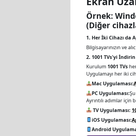
Ekran Uzan
Örnek: Windo
(Diğer cihazl
1. Her İki Cihazı da 
Bilgisayarınızın ve al
2. 1001 TVs'yi İndiri
Kurulum
1001 TVs
hem
Uygulamayı her iki ci
Mac Uygulaması:
PC Uygulaması:
Şu
Ayrıntılı adımlar için b
TV Uygulaması:
1
iOS Uygulaması:
A
Android Uygulama