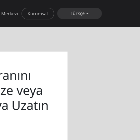
Türkçe
 Merkezi
Kurumsal
ranını
ize veya
ya Uzatın