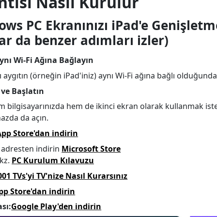
tısı Nasıl Kurulur
ws PC Ekranınızı iPad'e Genişletm
ar da benzer adımları izler)
Aynı Wi-Fi Ağına Bağlayın
ıcı aygıtın (örneğin iPad'iniz) aynı Wi-Fi ağına bağlı olduğun
n ve Başlatın
 bilgisayarınızda hem de ikinci ekran olarak kullanmak iste
hazda da açın.
App Store'dan indirin
 adresten indirin
Microsoft Store
kz.
PC Kurulum Kılavuzu
001 TVs'yi TV'nize Nasıl Kurarsınız
pp Store'dan indirin
sı:
Google Play'den indirin