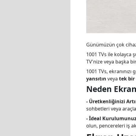
Günümüzün çok cihazlı 
1001 TVs ile kolayca ş
TV'nize veya başka bir
1001 TVs, ekranınızı 
yansıtın
veya
tek bi
Neden Ekran
- Üretkenliğinizi Artı
sohbetleri veya araçla
- İdeal Kurulumunu
olun, pencereleri iş a