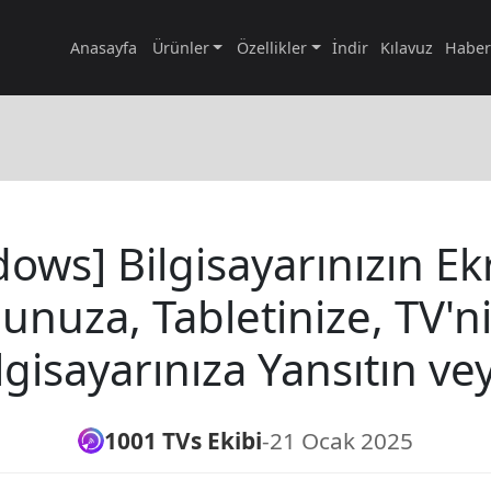
Anasayfa
Ürünler
Özellikler
İndir
Kılavuz
Haber
ows] Bilgisayarınızın Ek
unuza, Tabletinize, TV'n
lgisayarınıza Yansıtın ve
1001 TVs Ekibi
-
21 Ocak 2025