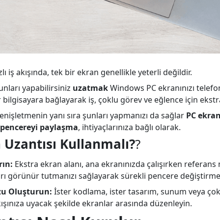
iş akışında, tek bir ekran genellikle yeterli değildir.
unları yapabilirsiniz
uzatmak
Windows PC ekranınızı telefon
 bilgisayara bağlayarak iş, çoklu görev ve eğlence için ekstra
genişletmenin yanı sıra şunları yapmanızı da sağlar
PC ekra
r pencereyi paylaşma
, ihtiyaçlarınıza bağlı olarak.
 Uzantısı Kullanmalı?
?
rın:
Ekstra ekran alanı, ana ekranınızda çalışırken referans 
rı görünür tutmanızı sağlayarak sürekli pencere değiştirmeyi
zu Oluşturun:
İster kodlama, ister tasarım, sunum veya çok
kışınıza uyacak şekilde ekranlar arasında düzenleyin.