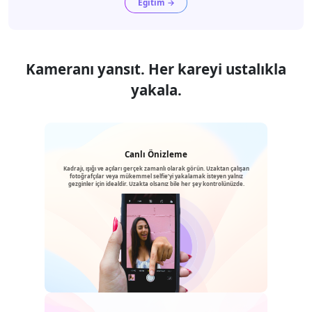
Eğitim →
Kameranı yansıt. Her kareyi ustalıkla
yakala.
Canlı Önizleme
Kadrajı, ışığı ve açıları gerçek zamanlı olarak görün. Uzaktan çalışan
fotoğrafçılar veya mükemmel selfie’yi yakalamak isteyen yalnız
gezginler için idealdir. Uzakta olsanız bile her şey kontrolünüzde.