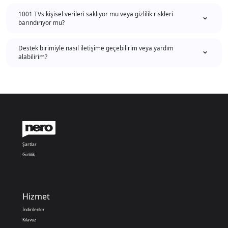
1001 TVs kişisel verileri saklıyor mu veya gizlilik riskleri
barındırıyor mu?
Destek birimiyle nasıl iletişime geçebilirim veya yardım
alabilirim?
Şartlar
Gizlilik
Hizmet
İndirilenler
Kılavuz