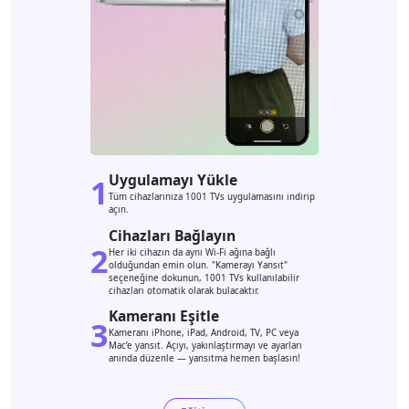
Uygulamayı Yükle
1
Tüm cihazlarınıza 1001 TVs uygulamasını indirip
açın.
Cihazları Bağlayın
2
Her iki cihazın da aynı Wi-Fi ağına bağlı
olduğundan emin olun. "Kamerayı Yansıt"
seçeneğine dokunun, 1001 TVs kullanılabilir
cihazları otomatik olarak bulacaktır.
Kameranı Eşitle
3
Kameranı iPhone, iPad, Android, TV, PC veya
Mac’e yansıt. Açıyı, yakınlaştırmayı ve ayarları
anında düzenle — yansıtma hemen başlasın!