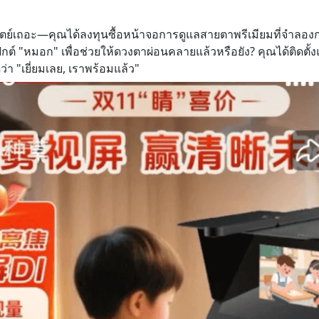
อสัตย์เถอะ—คุณได้ลงทุนซื้อหน้าจอการดูแลสายตาพรีเมียมที่จำล
็กต์ "หมอก" เพื่อช่วยให้ดวงตาผ่อนคลายแล้วหรือยัง? คุณได้ติดตั้ง
ว่า "เยี่ยมเลย, เราพร้อมแล้ว"