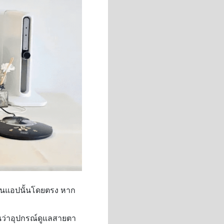
้รันแอปนั้นโดยตรง หาก
ันว่าอุปกรณ์ดูแลสายตา