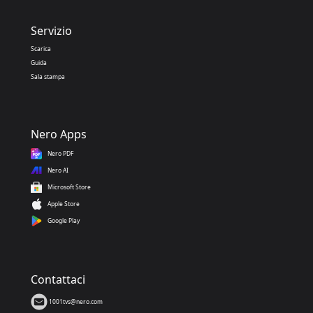
Servizio
Scarica
Guida
Sala stampa
Nero Apps
Nero PDF
Nero AI
Microsoft Store
Apple Store
Google Play
Contattaci
1001tvs@nero.com