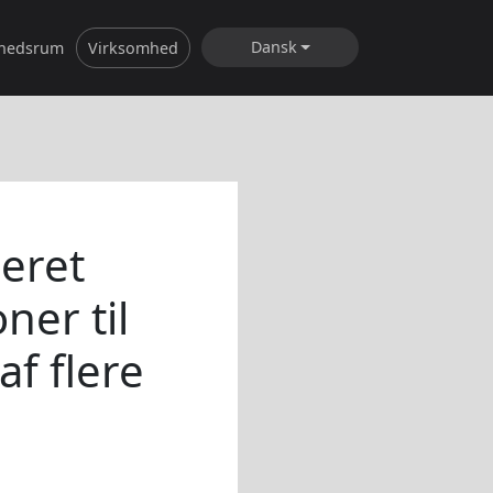
Dansk
hedsrum
Virksomhed
seret
ner til
af flere