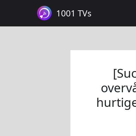
1001 TVs
[Suc
overvå
hurtige