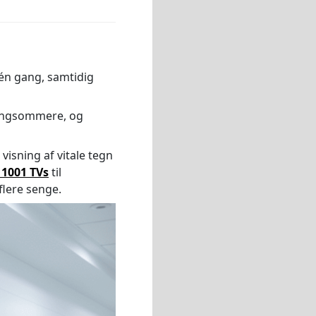
 én gang, samtidig
langsommere, og
isning af vitale tegn
1001 TVs
til
flere senge.