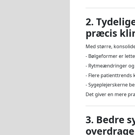
2. Tydeli
præcis kli
Med større, konsoli
- Bølgeformer er lette
- Rytmeændringer og 
- Flere patienttrends
- Sygeplejerskerne b
Det giver en mere præc
3. Bedre s
overdrage