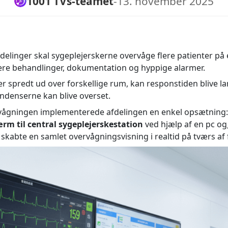
1001 TVs-teamet
-
13. november 2025
elinger skal sygeplejerskerne overvåge flere patienter på
ere behandlinger, dokumentation og hyppige alarmer.
r spredt ud over forskellige rum, kan responstiden blive 
endenserne kan blive overset.
vågningen implementerede afdelingen en enkel opsætning: v
rm til central sygeplejerskestation
ved hjælp af en pc og
skabte en samlet overvågningsvisning i realtid på tværs af 