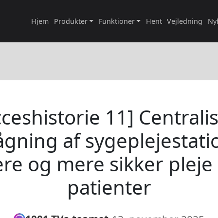
Hjem
Produkter
Funktioner
Hent
Vejledning
Ny
ceshistorie 11] Centrali
gning af sygeplejestatio
re og mere sikker pleje 
patienter