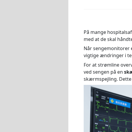
På mange hospitalsafd
med at de skal håndt
Når sengemonitorer e
vigtige ændringer i t
For at strømline over
ved sengen på en
skæ
skærmspejling. Dette 