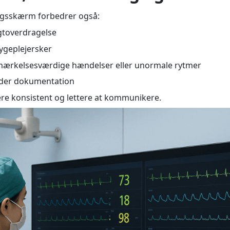
ngsskærm forbedrer også:
gtoverdragelse
ygeplejersker
ærkelsesværdige hændelser eller unormale rytmer
under dokumentation
ere konsistent og lettere at kommunikere.