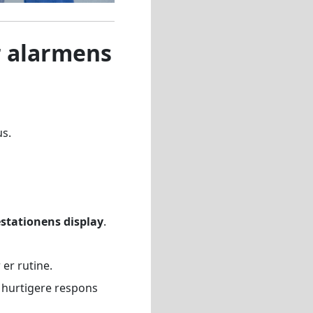
r alarmens
us.
jestationens display
.
 er rutine.
 hurtigere respons