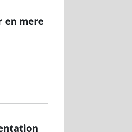
r en mere
entation