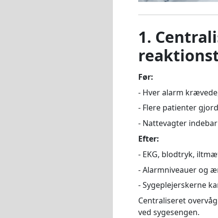
1. Centra
reaktions
Før:
- Hver alarm krævede,
- Flere patienter gjor
- Nattevagter indeba
Efter:
- EKG, blodtryk, iltm
- Alarmniveauer og æ
- Sygeplejerskerne kan
Centraliseret overvå
ved sygesengen.