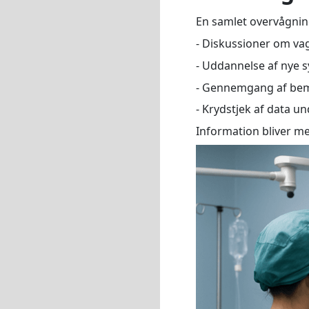
En samlet overvågni
- Diskussioner om va
- Uddannelse af nye s
- Gennemgang af bem
- Krydstjek af data 
Information bliver m