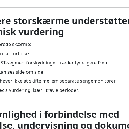
gere storskærme understøtte
nisk vurdering
derede skærme:
re at fortolke
ST-segmentforskydninger træder tydeligere frem
 kan ses side om side
ehøver ikke at skifte mellem separate sengemonitorer
is vurdering, især i travle perioder.
ynlighed i forbindelse med
lse, undervisning og dokum