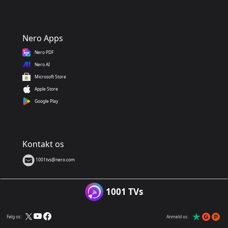
Nero Apps
Nero PDF
Nero AI
Microsoft Store
Apple Store
Google Play
Kontakt os
1001tvs@nero.com
1001 TVs
Følg os:
Anmeld os: