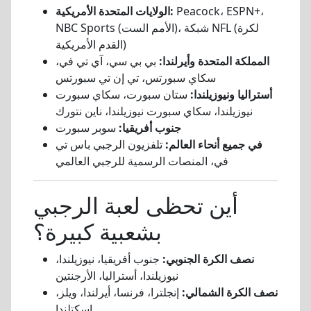
Peacock، ESPN+،
الولايات المتحدة الأمريكية:
NBC Sports (الأمم الست)، شبكة NFL (لكرة
القدم الأمريكية)
المملكة المتحدة وأيرلندا:
بي بي سي، آي تي في،
سكاي سبورتس، تي إن تي سبورتس
أستراليا ونيوزيلندا:
ستان سبورت، سكاي سبورت
نيوزيلندا، سكاي سبورت نيوزيلندا، ناين نتورك
جنوب أفريقيا:
سوبر سبورت
في جميع أنحاء العالم:
تلفزيون الرجبي باس تي
في، المنصات الرسمية للرجبي العالمي
أين تحظى لعبة الرجبي
بشعبية كبيرة؟
نصف الكرة الجنوبي:
جنوب أفريقيا، نيوزيلندا،
نيوزيلندا، أستراليا، الأرجنتين
نصف الكرة الشمالي:
إنجلترا، فرنسا، أيرلندا، ويلز،
اسكتلندا