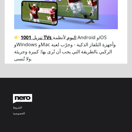
اليوم
لأنظمة Android وiOS
1001 TVs
تنزيل
وWindows وMac وأجهزة التلفاز الذكية - وجرّب لعبة
الركبي بالطريقة التي يجب أن تُرى بها: كبيرة وجريئة
ولا تُنسى.
الشروط
الخصوصية