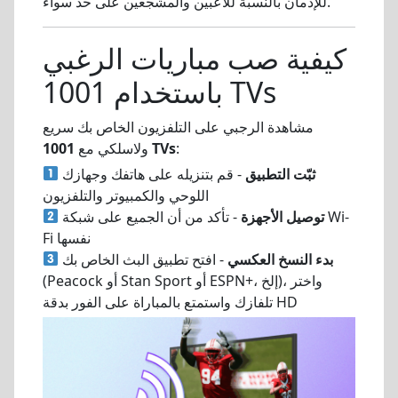
للإدمان بالنسبة للاعبين والمشجعين على حد سواء.
كيفية صب مباريات الرغبي
باستخدام 1001 TVs
مشاهدة الرجبي على التلفزيون الخاص بك سريع
:
1001 TVs
ولاسلكي مع
ثبّت التطبيق
- قم بتنزيله على هاتفك وجهازك
اللوحي والكمبيوتر والتلفزيون
توصيل الأجهزة
- تأكد من أن الجميع على شبكة Wi-
Fi نفسها
بدء النسخ العكسي
- افتح تطبيق البث الخاص بك
(Peacock أو Stan Sport أو ESPN+، إلخ)، واختر
تلفازك واستمتع بالمباراة على الفور بدقة HD