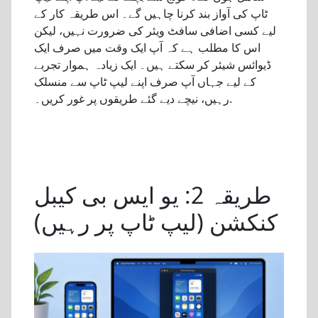
ٹاپ کی آواز بند کرنا چاہیں گے۔ اس طریقہ کار کے
لیے کسی اضافی سافٹ ویئر کی ضرورت نہیں، لیکن
اس کا مطلب ہے کہ آپ ایک وقت میں صرف ایک
ڈیوائس شیئر کر سکتے ہیں۔ ایک زیادہ ہموار تجربے
کے لیے جہاں آپ صرف اپنے لیپ ٹاپ سے منسلک
رہیں، نیچے دیے گئے طریقوں پر غور کریں۔.
طریقہ 2: یو ایس بی کیبل
کنکشن (لیپ ٹاپ پر رہیں)