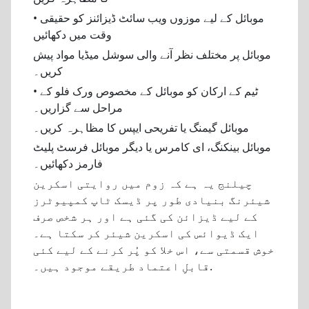
• موبائل کے لیے موزوں ویب سائٹ ڈیزائنز کو حقیقی
وقت میں دکھائیں
موبائل پر مختلف نظر آنے والی سوشل میڈیا مواد پیش
کریں۔
• ٹیم کے ارکان کو موبائل کے مخصوص ورک فلو کے
مراحل سے گزاریں۔
موبائل گیمنگ یا تفریحی ایپس کا مظاہرہ کریں۔
موبائل بینکنگ، ای کامرس یا دیگر موبائل فرسٹ پلیٹ
فارمز دکھائیں۔
چیلنج یہ ہے کہ زوم میں روایتی اسکرین
شیئرنگ بنیادی طور پر ڈیسک ٹاپ کمپیوٹرز
کے لیے ڈیزائن کی گئی ہے اور ہر شخص صرف
ایک ڈیوائس کی اسکرین شیئر کر سکتا ہے۔
خوش قسمتی سے، اس خلا کو پُر کرنے کے لیے کئی
قابلِ اعتماد طریقے موجود ہیں۔.