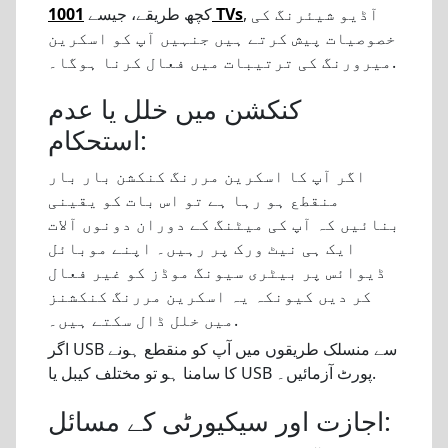
, آڈیو شیئرنگ کی
1001 TVs
کچھ طریقے، جیسے
خصوصیات پیش کرتے ہیں جنہیں آپ کو اسکرین
میرورنگ کی ترتیبات میں فعال کرنا ہوگا۔.
کنکشن میں خلل یا عدم
استحکام:
اگر آپ کا اسکرین مررنگ کنکشن بار بار
منقطع ہو رہا ہے تو اس بات کو یقینی
بنائیں کہ آپ کی میٹنگ کے دوران دونوں آلات
ایک ہی نیٹ ورک پر رہیں۔ اپنے موبائل
ڈیوائس پر بیٹری سیونگ موڈز کو غیر فعال
کر دیں کیونکہ یہ اسکرین مررنگ کنکشنز
میں خلل ڈال سکتے ہیں۔.
اگر USB سے منسلک طریقوں میں آپ کو منقطع ہونے
کا سامنا ہو تو مختلف کیبل یا USB پورٹ آزمائیں۔.
اجازت اور سیکیورٹی کے مسائل: