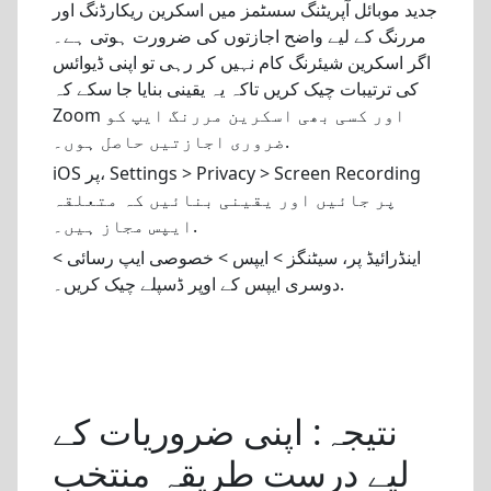
جدید موبائل آپریٹنگ سسٹمز میں اسکرین ریکارڈنگ اور
مررنگ کے لیے واضح اجازتوں کی ضرورت ہوتی ہے۔
اگر اسکرین شیئرنگ کام نہیں کر رہی تو اپنی ڈیوائس
کی ترتیبات چیک کریں تاکہ یہ یقینی بنایا جا سکے کہ
Zoom اور کسی بھی اسکرین مررنگ ایپ کو
ضروری اجازتیں حاصل ہوں۔.
iOS پر، Settings > Privacy > Screen Recording
پر جائیں اور یقینی بنائیں کہ متعلقہ
ایپس مجاز ہیں۔.
اینڈرائیڈ پر، سیٹنگز > ایپس > خصوصی ایپ رسائی >
دوسری ایپس کے اوپر ڈسپلے چیک کریں۔.
نتیجہ: اپنی ضروریات کے
لیے درست طریقہ منتخب