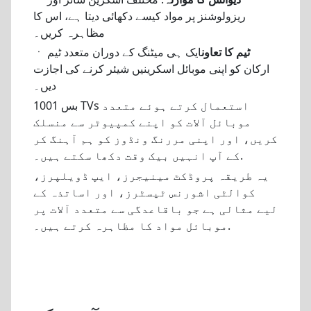
ریزولوشنز پر مواد کیسے دکھائی دیتا ہے، اس کا
مظاہرہ کریں۔
ٹیم کا تعاون
ایک ہی میٹنگ کے دوران متعدد ٹیم
ㆍ
ارکان کو اپنی موبائل اسکرینیں شیئر کرنے کی اجازت
دیں۔
بس 1001 TVs استعمال کرتے ہوئے متعدد
موبائل آلات کو اپنے کمپیوٹر سے منسلک
کریں، اور اپنی مررنگ ونڈوز کو ہم آہنگ کر
کے آپ انہیں بیک وقت دکھا سکتے ہیں۔.
یہ طریقہ پروڈکٹ مینیجرز، ایپ ڈویلپرز،
کوالٹی اشورنس ٹیسٹرز، اور اساتذہ کے
لیے مثالی ہے جو باقاعدگی سے متعدد آلات پر
موبائل مواد کا مظاہرہ کرتے ہیں۔.