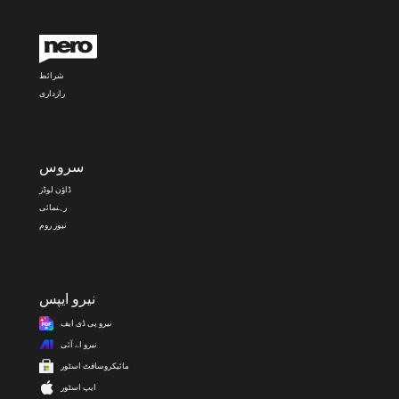
شرائط
رازداری
سروس
ڈاؤن لوڈز
رہنمائی
نیوز روم
نیرو ایپس
نیرو پی ڈی ایف
نیرو اے آئی
مائیکروسافٹ اسٹور
ایپ اسٹور