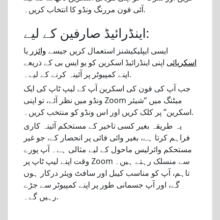
آئی فون مررنگ ونڈو کا انتخاب کریں۔.
اینڈرائیڈ صارفین کے لیے:
ایسی ایپلیکیشنز استعمال کریں جیسے
وائزر
یا
اسکرپائی
اپنی اینڈرائیڈ اسکرین کو یو ایس بی کے ذریعے
اپنے کمپیوٹر پر آئینہ کرنے کے لیے۔.
جب آپ کی فون کی اسکرین آپ کے لیپ ٹاپ کی ایک
ونڈو میں نظر آئے، تو اپنی Zoom میٹنگ میں “شیئر
اسکرین” پر کلک کریں اور اس ونڈو کو منتخب کریں۔.
یہ طریقہ بغیر کسی تاخیر کے مستحکم آئینہ کاری
فراہم کرتا ہے، بغیر وائی فائی پر انحصار کے، جو غیر
مستحکم وائرلیس ماحول کے لیے مثالی ہے۔ آپ پورے
وقت اپنے لیپ ٹاپ پر Zoom سے منسلک رہتے ہیں۔
تاہم، آپ کو مناسب کیبل اور سافٹ ویئر درکار ہوں
گے، اور آپ جسمانی طور پر اپنے کمپیوٹر سے جڑے
رہیں گے۔.