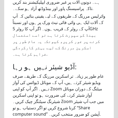
ہے۔ دونوں آلات پر غیر ضروری ایپلیکیشنز بند کریں
تاکہ پراسیسنگ پاور اور بینڈوڈتھ آزاد ہو سکے۔.
وائرلیس مررنگ کے طریقوں کے لیے یقینی بنائیں کہ آپ
کے آلات ایک ہی وائی فائی نیٹ ورک پر ہوں اور نسبتاً
آپ کے روٹر کے قریب ہوں۔ اگر آپ کا روٹر 5GHz
بینڈ کو سپورٹ کرتا ہے تو اسے استعمال
کرنے پر غور کریں، کیونکہ یہ عام طور پر
اسکرین مررنگ کے لیے بہتر کارکردگی
فراہم کرتا ہے۔.
آڈیو شیئر نہیں ہو رہا:
عام طور پر زیادہ تر اسکرین مررنگ کے طریقے صرف
ویڈیو شیئر کرتے ہیں، آپ کے موبائل ڈیوائس کی آواز
نہیں۔ اگر آپ کو اپنی Zoom میٹنگ کے دوران موبائل
آواز شیئر کرنے کی ضرورت ہو تو اپنی اسکرین
شیئرنگ سیٹنگز چیک کریں۔ Zoom میں جب آپ شیئر
کرنا شروع کریں تو اگر دستیاب ہو تو “Share
computer sound” آپشن کو ضرور منتخب کریں۔.