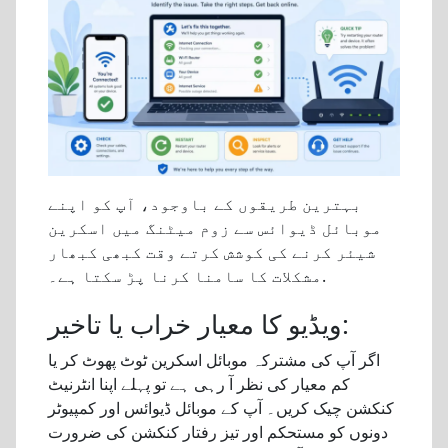
بہترین طریقوں کے باوجود، آپ کو اپنے
موبائل ڈیوائس سے زوم میٹنگ میں اسکرین
شیئر کرنے کی کوشش کرتے وقت کبھی کبھار
مشکلات کا سامنا کرنا پڑ سکتا ہے۔.
ویڈیو کا معیار خراب یا تاخیر:
اگر آپ کی مشترکہ موبائل اسکرین ٹوٹ پھوٹ کر یا
کم معیار کی نظر آ رہی ہے تو پہلے اپنا انٹرنیٹ
کنکشن چیک کریں۔ آپ کے موبائل ڈیوائس اور کمپیوٹر
دونوں کو مستحکم اور تیز رفتار کنکشن کی ضرورت