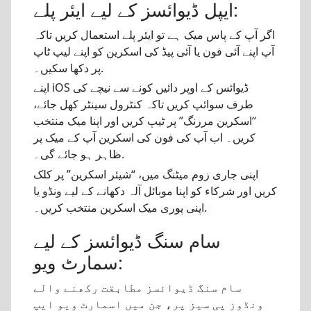
ایپل ڈیوائسز کے لیے ایئر پلے:
اگر آپ کے پاس میک ہے تو ایئر پلے استعمال کریں تاکہ
آپ اپنے آئی فون یا آئی پیڈ کی اسکرین کو اپنے لیپ ٹاپ
پر دکھا سکیں۔.
اپنے iOS ڈیوائس کے اوپر دائیں کونے سے نیچے کی
طرف سوائپ کریں تاکہ کنٹرول سینٹر کھل جائے،
“اسکرین مررنگ” پر ٹیپ کریں اور اپنا میک منتخب
کریں۔ اب آپ کی فون کی اسکرین آپ کے میک پر
ظاہر ہو جائے گی۔.
اپنی جاری زوم میٹنگ میں، “شیئر اسکرین” پر کلک
کریں اور شرکاء کو اپنا موبائل آلہ دکھانے کے لیے ونڈو یا
اپنی پوری میک اسکرین منتخب کریں۔.
سام سنگ ڈیوائسز کے لیے
سمارٹ ویو:
سام سنگ ڈیوائسز مطابقت رکھنے والے
ونڈوز پی سیز پر، جن میں اسمارٹ ویو ایپ