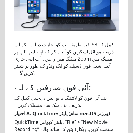
یہ طریقہ آپ کو اجازت دیتا ہے کہ آپ USB کیبل کے
ذریعے موبائل اسکرین کو آئینہ کر کے اپنے لیپ ٹاپ پر
میٹنگ میں رہیں۔ آپ اپنی جاری Zoom میٹنگ میں
آئینہ شدہ فون ڈسپلے کو ایک ونڈو کے طور پر شیئر
کریں گے۔.
آئی فون صارفین کے لیے:
اپنے آئی فون کو لائٹننگ یا یو ایس بی-سی کیبل کے
ذریعے اپنے میک سے منسلک کریں۔.
اختیار A: QuickTime پلیئر (تمام macOS ورژنز)
QuickTime پلیئر کھولیں، “File” > “New Movie
Recording” منتخب کریں، ریکارڈ بٹن کے ساتھ والے