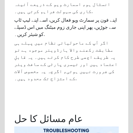
انسٹال ہو، اسمارٹ ویو کے ذریعے آئینہ
کاری کی سہولت فراہم کرتی ہیں۔.
اپنے فون پر سمارٹ ویو فعال کریں، اسے اپنے لیپ ٹاپ
سے جوڑیں، پھر اپنی جاری زوم میٹنگ میں اس ڈسپلے
کو شیئر کریں۔.
اگر آپ کے ماحولیاتی نظام میں پہلے ہی
مطابقت رکھنے والا ہارڈویئر موجود ہے تو
یہ طریقے اچھی طرح کام کرتے ہیں۔ یہ قابلِ
اعتماد ہیں اور تیسری پارٹی کے سافٹ ویئر
کی ضرورت نہیں ہوتی، اگرچہ یہ مخصوص آلات
کے امتزاج تک محدود ہیں۔.
عام مسائل کا حل