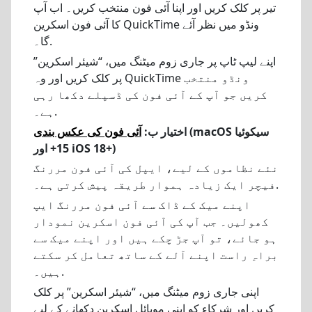
تیر پر کلک کریں اور اپنا آئی فون منتخب کریں۔ اب آپ
کا آئی فون اسکرین QuickTime ونڈو میں نظر آئے
گا۔.
اپنے لیپ ٹاپ پر جاری زوم میٹنگ میں، “شیئر اسکرین”
پر کلک کریں اور وہ QuickTime ونڈو منتخب
کریں جو آپ کے آئی فون کی ڈسپلے دکھا رہی
ہے۔.
(macOS سیکوئیا
اختیار ب:
آئی فون کی عکس بندی
15+ اور iOS 18+)
نئے نظاموں کے لیے، ایپل کی آئی فون مررنگ
فیچر ایک زیادہ ہموار طریقہ پیش کرتی ہے۔.
اپنے میک کے ڈاک سے آئی فون مررنگ ایپ
کھولیں۔ جب آپ کی آئی فون اسکرین نمودار
ہو جائے، تو آپ جڑ چکے ہیں اور اپنے میک سے
براہِ راست اپنے آلے کے ساتھ تعامل کر سکتے
ہیں۔.
اپنی جاری زوم میٹنگ میں، “شیئر اسکرین” پر کلک
کریں اور شرکاء کو اپنی موبائل اسکرین دکھانے کے لیے