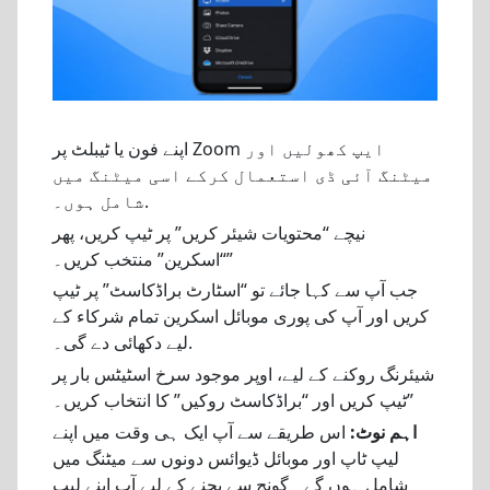
اپنے فون یا ٹیبلٹ پر Zoom ایپ کھولیں اور
میٹنگ آئی ڈی استعمال کرکے اسی میٹنگ میں
شامل ہوں۔.
نیچے “محتویات شیئر کریں” پر ٹیپ کریں، پھر
“اسکرین” منتخب کریں۔”
جب آپ سے کہا جائے تو “اسٹارٹ براڈکاسٹ” پر ٹیپ
کریں اور آپ کی پوری موبائل اسکرین تمام شرکاء کے
لیے دکھائی دے گی۔.
شیئرنگ روکنے کے لیے، اوپر موجود سرخ اسٹیٹس بار پر
ٹیپ کریں اور “براڈکاسٹ روکیں” کا انتخاب کریں۔”
اہم نوٹ:
اس طریقے سے آپ ایک ہی وقت میں اپنے
لیپ ٹاپ اور موبائل ڈیوائس دونوں سے میٹنگ میں
شامل ہوں گے۔ گونج سے بچنے کے لیے آپ اپنے لیپ