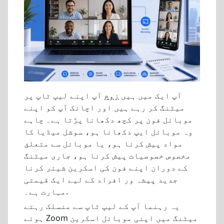
آپ ایک میں ہیں
زوم
آپ اپنے لیپ ٹاپ پر
میٹنگ کر رہے ہیں اور اچانک آپ کو اپنے
موبائل فون پر کچھ دکھانا پڑتا ہے۔ چاہے
وہ موبائل ایپ دکھانا ہو، سوشل میڈیا کا
مواد پیش کرنا ہو، یا موبائل سے متعلق
مخصوص خصوصیات پیش کرنا ہو، جاری میٹنگ
کے دوران اپنے فون کی اسکرین شیئر کرنا
جدید پیشہ ور افراد کے لیے ایک قیمتی
مہارت ہے۔.
یہ رہنما آپ کے لیپ ٹاپ سے منسلک رہتے
ہوئے Zoom میٹنگ میں اپنی موبائل اسکرین