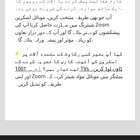
فارم فعالیت پیش کرنے یا آلات کے رویوں کا
ایک ساتھ موازنہ کرنے کی ضرورت ہوتی ہے۔.
آپ جو بھی طریقہ منتخب کریں، موبائل اسکرین
شیئرنگ میں مہارت حاصل کرنا آپ کی Zoom
پیشکشوں کو بہتر بنائے گا اور آپ کے دور دراز تعاون
کو زیادہ مؤثر اور پیشہ ورانہ بنائے گا۔.
کیا آپ بغیر کسی رکاوٹ کے متعدد آلات پر
اسکرین کی آئینہ کاری کا تجربہ کرنے کے
آج ہی 1001 TVs ڈاؤن لوڈ کریں۔
لیے تیار ہیں؟
اور اپنی Zoom میٹنگز میں موبائل مواد شیئر کرنے کے
طریقے کو تبدیل کریں۔.