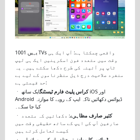
یہیں 1001 TVs واقعی چمکتا ہے: آپ ایک ہی
وقت میں متعدد فون اسکرینیں ایک ہی لیپ
ٹاپ پر آئینہ کی طرح دکھا سکتے ہیں۔ یہ
منفرد صلاحیت درج ذیل منظرناموں کے لیے بے
حد قیمتی ہے:
کراس پلیٹ فارم ٹیسٹنگ
ایک ساتھ iOS اور
ㆍ
Android ڈیوائس دکھائیں تاکہ ایپ کے رویے کا موازنہ
کیا جا سکے۔
کثیر صارف مظاہرے
: دکھائیں کہ متعدد
ㆍ
صارفین آپ کی ایپ کے ساتھ حقیقی وقت میں
کیسے تعامل کرتے ہیں
ڈیوائس کا موازنہ
: مختلف اسکرین سائز اور
ㆍ