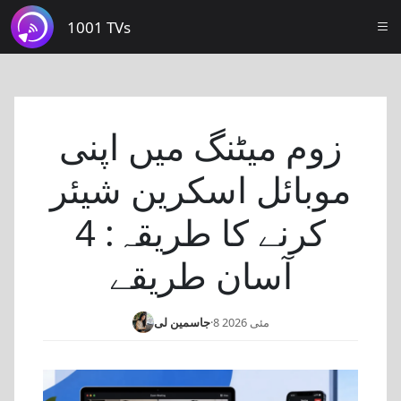
1001 TVs
زوم میٹنگ میں اپنی
موبائل اسکرین شیئر
کرنے کا طریقہ: 4
آسان طریقے
8 مئی 2026
·
جاسمین لی