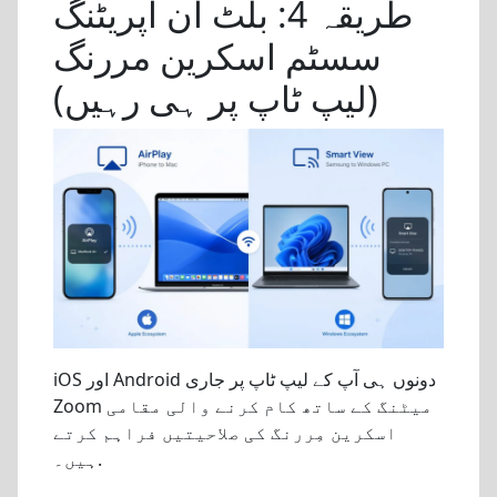
طریقہ 4: بلٹ ان آپریٹنگ
سسٹم اسکرین مررنگ
(لیپ ٹاپ پر ہی رہیں)
iOS اور Android دونوں ہی آپ کے لیپ ٹاپ پر جاری
Zoom میٹنگ کے ساتھ کام کرنے والی مقامی
اسکرین مِررنگ کی صلاحیتیں فراہم کرتے
ہیں۔.