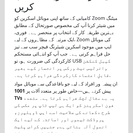
کریں
کامیابی کے ساتھ اپنی موبائل اسکرین کو Zoom میٹنگ
میں شیئر کرنا آپ کی مخصوص صورتحال کے مطابق
بہترین طریقہ کار کے انتخاب پر منحصر ہے۔ فوری،
ایک مرتبہ کے مظاہروں کے لیے، Zoom کی موبائل
ایپ میں موجود اسکرین شیئرنگ فیچر سب سے تیز
حل فراہم کرتی ہے۔ جب آپ کو انتہائی مستحکم
کارکردگی کی ضرورت ہو، تو USB کیبل کنکشن
وائرلیس نیٹ ورکس پر انحصار کیے بغیر
قابلِ اعتماد کارکردگی فراہم کرتا ہے۔.
ان پیشہ ور افراد کے لیے جو باقاعدگی سے موبائل مواد
پیش کرتے ہیں—خاص طور پر متعدد آلات پر
1001
یہ بے مثال لچک فراہم کرتا ہے۔ متعدد
TVs
فون اسکرینز کو ایک ہی لیپ ٹاپ پر عکس کی
طرح دکھانے کی صلاحیت اسے ایپ ڈویلپرز،
پروڈکٹ ٹیموں اور اساتذہ کے لیے ایک
انمول آلہ بناتی ہے، جنہیں کراس پلیٹ