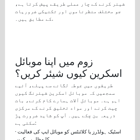
شیئر کرنے کے چار عملی طریقے پیش کرتا ہے،
جو مختلف منظرناموں اور تکنیکی ضروریات
کے مطابق ہیں۔.
زوم میں اپنا موبائل
اسکرین کیوں شیئر کریں؟
طریقوں میں غوطہ لگانے سے پہلے، آئیے
سمجھیں کہ موبائل اسکرین شیئرنگ کیوں
اہم ہے۔ موبائل آلات ہمارے کام کرنے، بات
چیت کرنے اور مواد تخلیق کرنے کے مرکزی
ذریعہ بن چکے ہیں۔ آپ کو شاید ضرورت پڑ
سکتی ہے:
· اسٹیک ہولڈرز یا کلائنٹس کو موبائل ایپ کی فعالیت
کا مظاہرہ کریں