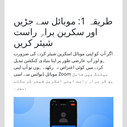
طریقہ 1: موبائل سے جڑیں
اور سکرین براہِ راست
شیئر کریں
اگر آپ کو اپنی موبائل اسکرین شیئر کرنے کی ضرورت
ہو اور آپ عارضی طور پر اپنا بنیادی کنکشن تبدیل
کرنے میں کوئی اعتراض نہ رکھتے ہوں تو آپ اپنی
موبائل ڈیوائس سے اسی Zoom میٹنگ میں شامل
ہو کر براہِ راست اپنی اسکرین شیئر کر سکتے
ہیں۔.