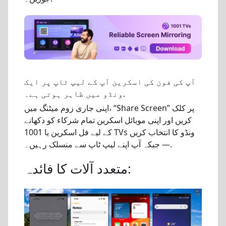
آپ کی فون کی اسکرین آپ کے لیپ ٹاپ پر ایک
ونڈو میں ظاہر ہوتی ہے۔.
اپنی جاری زوم میٹنگ میں، “Share Screen” پر کلک
کریں اور اپنی موبائل اسکرین تمام شرکاء کو دکھانے
کے لیے فل اسکرین یا 1001 TVs ونڈو کا انتخاب کریں
— جبکہ آپ اپنے لیپ ٹاپ سے منسلک رہیں۔.
متعدد آلات کا فائدہ: