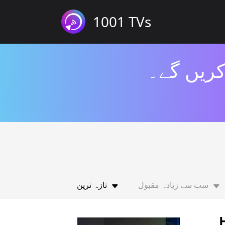
1001 TVs
کریں گے۔
سب سے زیادہ مقبول
تازہ ترین