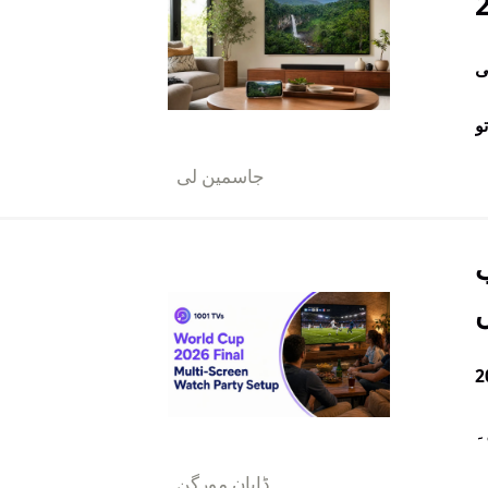
کے ایل جی
جاسمین لی
ب
رین کو اپنی جانب متوجہ کرے گا۔
ڈایان مورگن