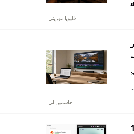
s
فلیویا موریٹی
ر
د
۔
جاسمین لی
ون کی