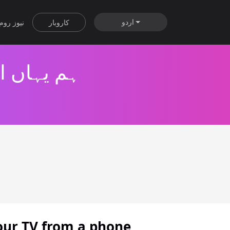
اردو
کاروبار
نیوز روم
ہم یہاں ا
our TV from a phone