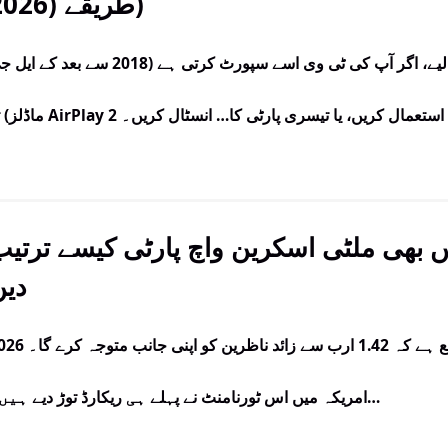
طریقے (2026)
آئی فون کو ایل جی ٹی وی پر آئینہ کرنے کے لیے، اگر آپ کی ٹی وی اسے سپورٹ کرتی ہے (2018 سے بعد 
ماڈلز) تو AirPlay 2 استعمال کریں، یا تیسری پارٹی کا… انسٹال کریں۔
فائنل: کہیں بھی ملٹی اسکرین واچ پارٹی کیسے ترتی
دیں
2026 کے ورلڈ کپ کا فائنل 19 جولائی کو متوقع ہے کہ 1.42 ارب سے زائد ناظ
امریکہ میں اس ٹورنامنٹ نے پہلے ہی ریکارڈ توڑ دیے ہیں۔…