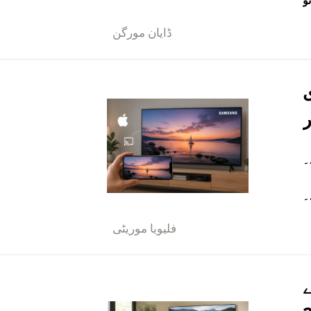
ڈایان مورگن
ھتے۔
فلیویا موریٹی
ایپ کے