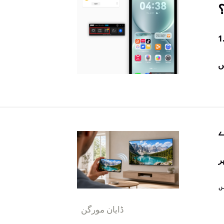
؟
T انسٹال کریں اور کھولیں۔ پی سی ایپ: مائیکروسافٹ اسٹور سے ڈاؤن لوڈ کریں۔
ر
ڈایان مورگن