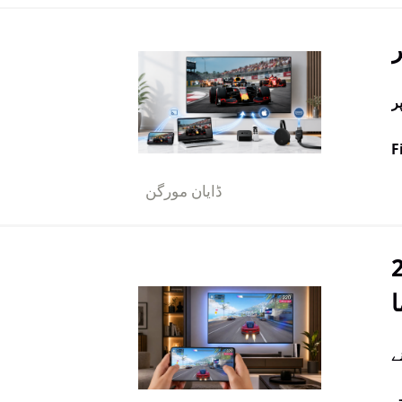
App یا Amazon
ڈایان مورگن
 طریقہ (2026
ل سامنے