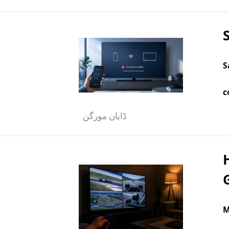
S
c
ڈایان مورگن
M