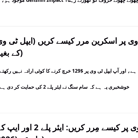
ی پر اسکرین مرر کیسے کریں (ایپل ٹی وی
کے بغیر)
آپ کے پاس آئی فون ہے، سام سنگ ٹی وی ہے، اور آپ ایپل ٹی وی پر $129 خرچ کرنے کا کوئی ارادہ نہیں رک
خوشخبری یہ ہے کہ سام سنگ نے ایئر پلے 2 کی حمایت کر دی ہے۔
آئی فون کو ایل جی ٹی وی پر کیسے مِرر کریں: ایئر پلے 2 اور 