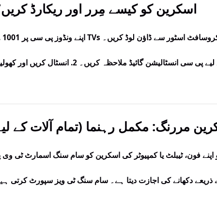
اسکرین کو کیسے مِرر اور ریکارڈ کریں
1. اپنے ونڈوز پی سی پر 1001 Vs
نے فون، ٹیبلٹ یا کمپیوٹر کی اسکرین کو سام سنگ اسمارٹ ٹی وی پ