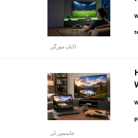
W
t
ڈایان مورگن
W
p
جاسمین لی