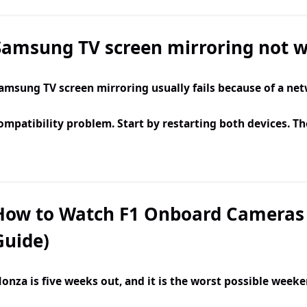
Samsung TV screen mirroring not wo
amsung TV screen mirroring usually fails because of a net
ompatibility problem. Start by restarting both devices. T
How to Watch F1 Onboard Cameras 
Guide)
onza is five weeks out, and it is the worst possible weeke