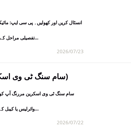
تفصیلی مراحل کے لیے پی سی انسٹالیشن گائیڈ ملاحظہ کریں۔ 2. انسٹال کریں اور کھولیں…
2026/07/23
سام سنگ ٹی وی اسکرین مررنگ: مکمل رہنما (تمام آلات کے لیے)
سام سنگ ٹی وی اسکرین مررنگ آپ کو اپ
وائرلیس یا کیبل کے ذریعے دکھانے کی اجازت دیتا ہے۔ سام سنگ ٹی ویز سپورٹ کرتی ہیں…
2026/07/22