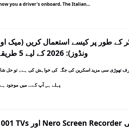
how you a driver's onboard. The Italian…
ر کے طور پر کیسے استعمال کریں (میک او
ونڈوز): 2026 کے لیے 5 طریقے
ر صرف تھوڑی سی مزید اسکرین کی جگہ کی خواہش کی ہے، تو حل شای
پہلے ہی آپ کے… میں موجود ہے
1001 TVs اور Nero Screen Recorder کے ذریعے پی سی پر ف