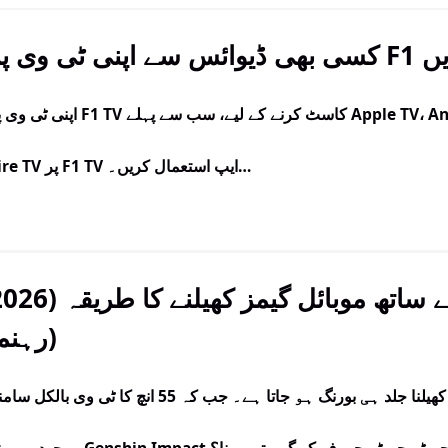
 کریں
اپنی ٹی وی پر F1 TV کاسٹ کرنے کے لیے، سب سے پہلے le TV، Android TV، Google TV، Roku
Fire TV پر F1 TV ایپ استعمال کریں۔…
ٹی وی پر کم لیٹنسی کے ساتھ موبائل گیمز کھیلنے کا
رہنما)
چھ انچ کی اسکرین پر کال آف ڈیوٹی موبائل کھیلنا جلد ہی بورنگ ہو جاتا ہے۔ جب کہ 55 انچ کا ٹی وی بالک
ہو، تو Genshin Impact کے چھوٹے چھوٹے حروف کو گھورتے رہنا؟