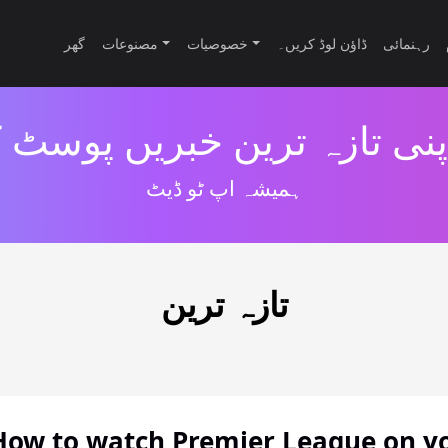
رہنمائی
ڈاؤن لوڈ کریں۔
خصوصیات
مصنوعات
گھر
پنی تازہ ترین خبریں پوسٹ 
ہمیشہ اپ ٹو ڈیٹ
تازہ ترین
How to watch Premier League on y