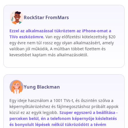
RockStar FromMars
Ezzel az alkalmazással tükröztem az iPhone-omat a
TiVo eszközömre.
Van egy előfizetési kötelezettség $20
egy évre nem túl rossz egy olyan alkalmazásért, amely
valóban jól működik, A múltban többet fizettem és
kevesebbet kaptam más alkalmazásoktól.
Yung Blackman
Egy ideje használom a 1001 TVs-t, és őszintén szólva a
képernyőtükrözéshez és fájlmegosztáshoz próbált appok
közül ez az egyik legjobb.
Szuper egyszerű a beállítása -
perceken belül, én a telefonom képernyője késleltetés
és bonyolult lépések nélkül tükröződött a tévém