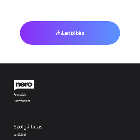
Letöltés
Feltételek
Adatvédelem
Szolgáltatás
Letöltések