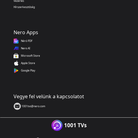
Vezérlés
Hírszerkesztőség
Nero Apps
Néró PDF
Nero AI
Microsoft Store
Apple Store
Google Play
Vegye fel velünk a kapcsolatot
1001tvs@nero.com
1001 TVs