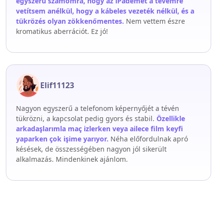
egyszerű számomra, hogy az iPademet a tévémre
vetítsem anélkül, hogy a kábeles vezeték nélkül, és a
tükrözés olyan zökkenőmentes.
Nem vettem észre
kromatikus aberrációt. Ez jó!
Elif11123
Nagyon egyszerű a telefonom képernyőjét a tévén
tükrözni, a kapcsolat pedig gyors és stabil.
Özellikle
arkadaşlarımla maç izlerken veya ailece film keyfi
yaparken çok işime yarıyor.
Néha előfordulnak apró
késések, de összességében nagyon jól sikerült
alkalmazás. Mindenkinek ajánlom.