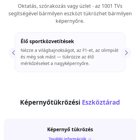
Oktatás, szórakozás vagy üzlet - az 1001 TVs
segítségével bármilyen eszközt tükrözhet bármilyen
képernyőre.
Élő sportközvetítések
Fil
Nézze a világbajnokságot, az F1-et, az olimpiát
Film
és még sok mást — tükrözze az élő
vagy
mérkőzéseket a nagyképernyőre.
élm
Képernyőtükrözési
Eszköztárad
Képernyő tükrözés
További információk