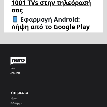
1001 TVs στην τηλεόρασή
σας
Εφαρμογή Android:
Λήψη από το Google Play
Όροι
Απόρρητο
Υπηρεσία
Λήψεις
Καθοδήγηση