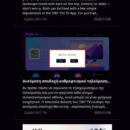
landscape mode with bars on the top, bottom, or sides —
don't worry. Both can be fixed with a few simple
adjustments in the 1001 TVs TV App. For portrait
mirroring, there's a dedicated setting to eliminate side
Ομάδα 1001 TVs
2025/11/28
bars. (See how to set up vertical mirroring
Vertical
Screen Mirroring) For landscape mirroring, there's also a
way to significantly reduce the black bars. Follow the steps
below to make your content truly full screen and fully
immersive. For Portrait Mirroring Step 1. On your TV,
open the 1001 TVs App and Go to “Setting”. Step 2. Select
“Portrait display mode”. Step 3. Simply select the mode
you prefer...
Αυτόματη αποδοχή καθρεφτισμού τηλεόρασης - Χωρίς αναδυόμενα παράθυρα
Αν πρέπει πάντα να σηκώνετε το τηλεχειριστήριο της
τηλεόρασής σας για να εγκρίνετε κάθε αίτημα
αντικατοπτρισμού οθόνης, αυτό μπορεί να γίνει γρήγορα
ενοχλητικό. Η τελευταία έκδοση του 1001 TVs εισάγει την
αυτόματη αποδοχή Mirroring - απρόσκοπτη διανομή
χωρίς αναδυόμενα παράθυρα. Οδηγός βήμα προς βήμα
Ομάδα 1001 TVs
2025/11/28
❶ Μεταβείτε στην κάτω δεξιά γωνία της αρχικής οθόνης
της τηλεόρασης και επιλέξτε Ρύθμιση ❷ Βρείτε και
πατήστε “Διάλογος ζεύξης” ❸ Επιλέξτε την προτιμώμενη
λειτουργία
Προεπιλεγμένη λειτουργίαΈνα αναδυόμενο