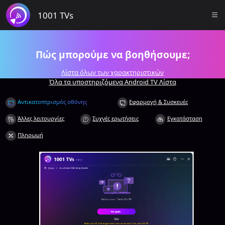
1001 TVs
Πώς μπορούμε να βοηθήσουμε;
Λίστα όλων των χαρακτηριστικών
Όλα τα υποστηριζόμενα Android TV Λίστα
Αντικατοπτρισμός οθόνης
Εφαρμογή & Συσκευές
Άλλες λειτουργίες
Συχνές ερωτήσεις
Εγκατάσταση
Πληρωμή