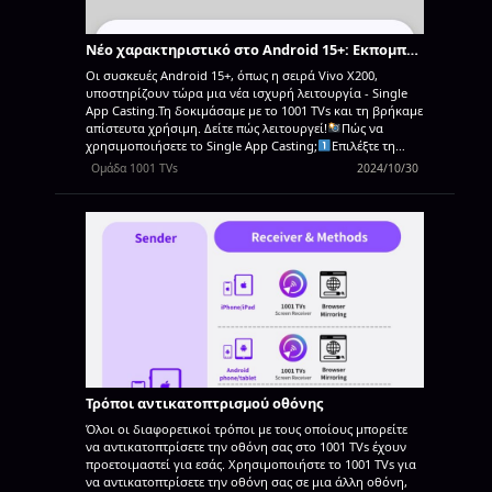
για σχεδίαση σε πραγματικό χρόνο στην τηλεόρασή σας,
καθώς και σχολιασμό, μεταφορά αρχείων και πολλά
άλλα, καθιστώντας το ιδανικό για διδασκαλία,
Νέο χαρακτηριστικό στο Android 15+: Εκπομπή μιας εφαρμογής στο 1001 TVs
παρουσιάσεις και καθημερινή χρήση. Με το 1001 TVs,
καθρεφτίστε το...
Οι συσκευές Android 15+, όπως η σειρά Vivo X200,
υποστηρίζουν τώρα μια νέα ισχυρή λειτουργία - Single
App Casting.Τη δοκιμάσαμε με το 1001 TVs και τη βρήκαμε
απίστευτα χρήσιμη. Δείτε πώς λειτουργεί!
Πώς να
χρησιμοποιήσετε το Single App Casting;
Επιλέξτε τη
λειτουργία "Κοινή χρήση μιας εφαρμογής" (μπορείτε
Ομάδα 1001 TVs
2024/10/30
επίσης να επιλέξετε "Κοινή χρήση ολόκληρης της οθόνης"
για κανονικό καθρέφτισμα οθόνης).
Επιλέξτε την
εφαρμογή που θέλετε να κάνετε cast: - Επάνω τμήμα:
Εμφανίζει προεπισκοπήσεις των εφαρμογών που είναι
ανοιχτές αυτή τη στιγμή. - Κάτω τμήμα: Εμφανίζει τις
εφαρμογές που δεν είναι ακόμα ανοιχτές (π.χ. Tiktok).
Επιλέγοντας μία από αυτές θα την εκκινήσετε αυτόματα.
Start Casting!Η τηλεόραση ή ο υπολογιστής σας θα
εμφανίσει μόνο την επιλεγμένη εφαρμογή, κρατώντας
όλα τα υπόλοιπα ιδιωτικά. Διατηρήστε το απόρρητό σας
ανέπαφο και αποφύγετε αμήχανες στιγμές!
Αν αλλάξετε
σε μια άλλη εφαρμογή, το cast...
Τρόποι αντικατοπτρισμού οθόνης
Όλοι οι διαφορετικοί τρόποι με τους οποίους μπορείτε
να αντικατοπτρίσετε την οθόνη σας στο 1001 TVs έχουν
προετοιμαστεί για εσάς. Χρησιμοποιήστε το 1001 TVs για
να αντικατοπτρίσετε την οθόνη σας σε μια άλλη οθόνη,