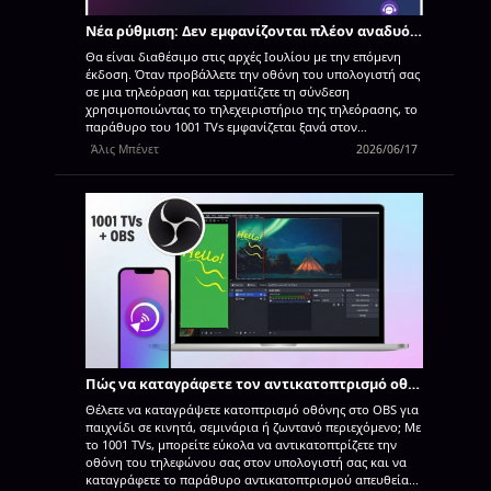
Νέα ρύθμιση: Δεν εμφανίζονται πλέον αναδυόμενα παράθυρα όταν τελειώνει η αναπαραγωγή οθόνης
Θα είναι διαθέσιμο στις αρχές Ιουλίου με την επόμενη
έκδοση. Όταν προβάλλετε την οθόνη του υπολογιστή σας
σε μια τηλεόραση και τερματίζετε τη σύνδεση
χρησιμοποιώντας το τηλεχειριστήριο της τηλεόρασης, το
παράθυρο του 1001 TVs εμφανίζεται ξανά στον
υπολογιστή σας με ένα μήνυμα σφάλματος "Αποτυχία
Άλις Μπένετ
2026/06/17
σύνδεσης" — παρόλο που τερματίσατε σκόπιμα τη
σύνδεση. Αυτό διακόπτει ό,τι κάνετε στον υπολογιστή
σας, χωρίς κανένα βάσιμο λόγο. Με την τελευταία
ενημέρωση του 1001 TVs, αυτό δεν αποτελεί πλέον
πρόβλημα. Απλώς ενεργοποιήστε τη νέα ρύθμιση και
είστε έτοιμοι. 1. Εγκαταστήστε την τελευταία έκδοση του
1001 TVs στον υπολογιστή σας με Windows.
Εφαρμογή
για υπολογιστή: Λήψη από το Microsoft Store. Για
λεπτομερείς οδηγίες, ανατρέξτε στον Οδηγό
εγκατάστασης για υπολογιστή. 2. Μεταβείτε στις
Ρυθμίσεις > Βασικές > και ενεργοποιήστε την επιλογή "Να
μην επαναφέρεται το παράθυρο από τη γραμμή εργασιών
όταν χάνεται η σύνδεση". (Αυτή η επιλογή είναι
Πώς να καταγράφετε τον αντικατοπτρισμό οθόνης στο OBS (Android & iPhone)
απενεργοποιημένη…
Θέλετε να καταγράψετε κατοπτρισμό οθόνης στο OBS για
παιχνίδι σε κινητά, σεμινάρια ή ζωντανό περιεχόμενο; Με
το 1001 TVs, μπορείτε εύκολα να αντικατοπτρίζετε την
οθόνη του τηλεφώνου σας στον υπολογιστή σας και να
καταγράφετε το παράθυρο αντικατοπτρισμού απευθείας