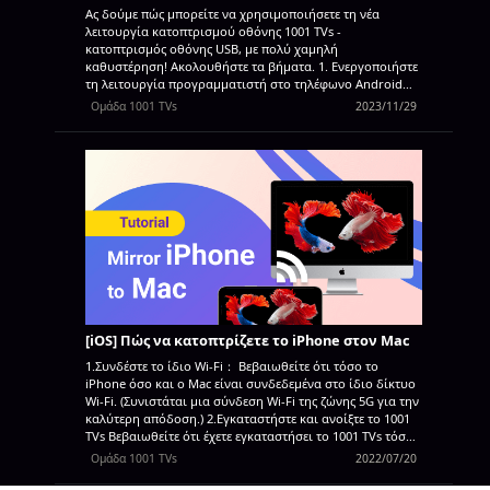
ή αποσυνδέετε...
Ας δούμε πώς μπορείτε να χρησιμοποιήσετε τη νέα
λειτουργία κατοπτρισμού οθόνης 1001 TVs -
κατοπτρισμός οθόνης USB, με πολύ χαμηλή
καθυστέρηση! Ακολουθήστε τα βήματα. 1. Ενεργοποιήστε
τη λειτουργία προγραμματιστή στο τηλέφωνο Android
σας Στο Android 4.1 και νεότερα, η διεπαφή Επιλογές
Ομάδα 1001 TVs
2023/11/29
προγραμματιστή είναι ενεργοποιημένη από προεπιλογή.
Στο Android 4.2 και νεότερα, πρέπει να ενεργοποιήσετε
αυτή τη διεπαφή. Σημείωση: Σε ορισμένες συσκευές, η
διεπαφή Επιλογές προγραμματιστή ενδέχεται να
βρίσκεται ή να ονομάζεται διαφορετικά. Στη συσκευή,
βρείτε την επιλογή build number (αριθμός κατασκευής). Ο
παρακάτω πίνακας δείχνει τη θέση του αριθμού
κατασκευής στις Ρυθμίσεις σε διάφορες συσκευές: Google
Pixel Ρυθμίσεις > Σχετικά με το τηλέφωνο > Αριθμός
κατασκευής Samsung Galaxy S8 και άνω Ρυθμίσεις >
Σχετικά με το τηλέφωνο > Πληροφορίες λογισμικού >
Αριθμός κατασκευής LG G6 και άνω Ρυθμίσεις > Σχετικά
με το τηλέφωνο > Πληροφορίες λογισμικού...
[iOS] Πώς να κατοπτρίζετε το iPhone στον Mac
1.Συνδέστε το ίδιο Wi-Fi： Βεβαιωθείτε ότι τόσο το
iPhone όσο και ο Mac είναι συνδεδεμένα στο ίδιο δίκτυο
Wi-Fi. (Συνιστάται μια σύνδεση Wi-Fi της ζώνης 5G για την
καλύτερη απόδοση.) 2.Εγκαταστήστε και ανοίξτε το 1001
TVs Βεβαιωθείτε ότι έχετε εγκαταστήσει το 1001 TVs τόσο
στο iPhone όσο και στον Mac σας.
Έκδοση για Mac:
Ομάδα 1001 TVs
2022/07/20
Κατεβάστε από το App Store
Έκδοση iOS: Λήψη από το
App Store 3. Ξεκινήστε το Screnn Mirroring Υπάρχουν