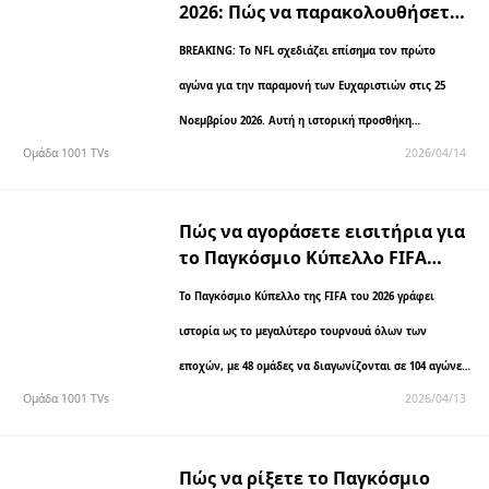
2026: Πώς να παρακολουθήσετε
και να μεταδώσετε την ιστορική
BREAKING: Το NFL σχεδιάζει επίσημα τον πρώτο
αναμέτρηση
αγώνα για την παραμονή των Ευχαριστιών στις 25
Νοεμβρίου 2026. Αυτή η ιστορική προσθήκη
Ομάδα 1001 TVs
2026/04/14
μετατρέπει την Ημέρα των Ευχαριστιών σε έναν
τετραήμερο μαραθώνιο ποδοσφαίρου,...
Πώς να αγοράσετε εισιτήρια για
το Παγκόσμιο Κύπελλο FIFA
2026: Πλήρης οδηγός για
Το Παγκόσμιο Κύπελλο της FIFA του 2026 γράφει
διεθνείς οπαδούς
ιστορία ως το μεγαλύτερο τουρνουά όλων των
εποχών, με 48 ομάδες να διαγωνίζονται σε 104 αγώνες
Ομάδα 1001 TVs
2026/04/13
σε 16 πόλεις σε ολόκληρη τη...
Πώς να ρίξετε το Παγκόσμιο