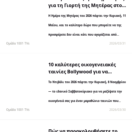
για τη Γιορτή της Μητέρας στο
σπίτι: 12 σημαντικοί τρόποι για
Η Ημέρα της Μητέρας του 2026 πέφτει την Κυριακή, 11
να γιορτάσετε το 2026
Μαΐου, και το καλύτερο δώρο που μπορείτε να της
προσφέρετε δεν είναι κάτι που αγοράζεται από
Ομάδα 1001 TVs
2026/03/31
κατάστημα — είναι ο χρόνος και η προσοχή σας.
Γιορτάζοντας...
10 καλύτερες οικογενειακές
ταινίες Bollywood για να
μεταδώσετε αυτό το Diwali 2026
Το Ντιβάλι του 2026 πέφτει την Κυριακή, 8 Νοεμβρίου
— το ιδανικό Σαββατοκύριακο για να μαζέψετε την
οικογένειά σας για έναν μαραθώνιο ταινιών που
Ομάδα 1001 TVs
2026/03/30
γιορτάζει την αγάπη, το γέλιο και τη
συντροφικότητα....
Πώς να παρακολουθήσετε το