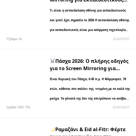
2026: Πλήρης οδηγός με
Τι είναι η αντανάκλαση οθόνης για εκπαιδευτικούς
χαρακτηριστικά, συγκρίσεις και
βήματα εγκατάστασης
και γιατί έχει σημασία το 2026 Η αντανάκλαση οθόνης
για εκπαιδευτικούς είναι μια ασύρματη τεχνολογία
Τζάσμιν Λι
2026/05/07
που σας επιτρέπει να προβάλλετε περιεχόμενο...
Πάσχα 2026: Ο πλήρης οδηγός
για το Screen Mirroring για
οικογένειες
Είναι Κυριακή του Πάσχα, 6:45 π.μ. Η Μάργκαρετ, 78
ετών, κάθεται στο σαλόνι της, ντυμένη με τα καλά της
ρούχα. Τα γόνατά της δεν της επιτρέπουν να ανέβει...
Ομάδα 1001 TVs
2026/04/27
Ραμαζάνι & Eid al-Fitr: Φέρτε