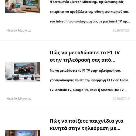
Η λειτουργία «Screen Mirroring» της Samsung σάς
επιτρέπει να προβάλλετε την οθόνη του κινητού σας,
του tablet ή του υπολογιστή σας σε μια Smart TV της
Νταϊάν Μόργκαν
2026/07/22
Samsung, ασύρματα ή μέσω καλωδίου. Οι τηλεοράσεις
Samsung υποστηρίζουν...
Πώς να μεταδώσετε το F1 TV
στην τηλεόρασή σας από
οποιαδήποτε συσκευή
Για να μεταδώσετε το F1 TV στην τηλεόρασή σας,
χρησιμοποιήστε πρώτα την εφαρμογή F1 TV σε Apple
TV, Android TV, Google TV, Roku ή Amazon Fire TV....
Νταϊάν Μόργκαν
2026/07/17
Πώς να παίζετε παιχνίδια για
κινητά στην τηλεόραση με
χαμηλό χρόνο καθυστέρησης