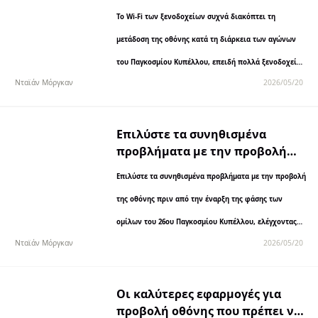
της οθόνης κατά τη διάρκεια
Το Wi-Fi των ξενοδοχείων συχνά διακόπτει τη
των αγώνων του Παγκοσμίου
Κυπέλλου
μετάδοση της οθόνης κατά τη διάρκεια των αγώνων
του Παγκοσμίου Κυπέλλου, επειδή πολλά ξενοδοχεία
Νταϊάν Μόργκαν
2026/05/20
εμποδίζουν την ανίχνευση συσκευών και περιορίζουν
το εύρος ζώνης στα πολυσύχναστα δίκτυα των
επισκεπτών. Αυτό μπορεί...
Επιλύστε τα συνηθισμένα
προβλήματα με την προβολή
οθόνης πριν από την έναρξη της
Επιλύστε τα συνηθισμένα προβλήματα με την προβολή
φάσης των ομίλων του
Παγκοσμίου Κυπέλλου 26
της οθόνης πριν από την έναρξη της φάσης των
ομίλων του 26ου Παγκοσμίου Κυπέλλου, ελέγχοντας
Νταϊάν Μόργκαν
2026/05/20
τη ρύθμιση της συσκευής σας πριν από την έναρξη του
αγώνα. Μια αποτυχημένη σύνδεση, ατελείωτη
φόρτωση ή...
Οι καλύτερες εφαρμογές για
προβολή οθόνης που πρέπει να