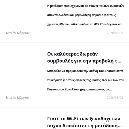
εφαρμογή mirroring στο iPhone;
Η μετάδοση περιεχομένου σε οθόνες τρίτων συσκευών
αποκτά ολοένα και μεγαλύτερη σημασία για τους
χρήστες iPhone, ειδικά καθώς το iOS 27 ενδέχεται να
Νταϊάν Μόργκαν
2026/06/05
επιτρέψει σε λύσεις μετάδοσης τρίτων
κατασκευαστών, όπως το Google Cast, να λειτουργούν
πιο ομαλά…
Οι καλύτερες δωρεάν
συμβουλές για την προβολή της
οθόνης του Android στην
Μπορείτε να προβάλλετε την οθόνη του Android στην
τηλεόραση κατά τη διάρκεια
των αγώνων της φάσης των
τηλεόραση για τους αγώνες της φάσης των ομίλων του
ομίλων του Παγκοσμίου
Παγκοσμίου Κυπέλλου χρησιμοποιώντας τις
Κυπέλλου
Νταϊάν Μόργκαν
2026/06/02
ενσωματωμένες λειτουργίες Cast, Smart View, το
Google Home, εφαρμογές προβολής οθόνης όπως το
1001 TVs,…
Γιατί το Wi-Fi των ξενοδοχείων
συχνά διακόπτει τη μετάδοση