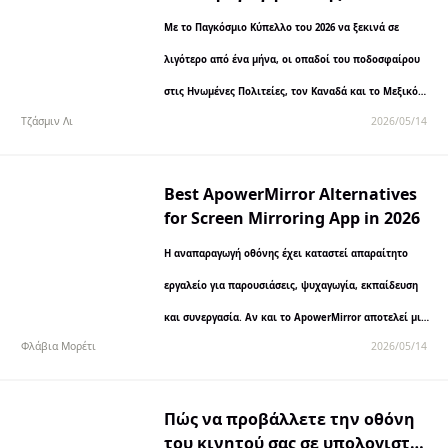
πριν από την έναρξη του 26ου
Με το Παγκόσμιο Κύπελλο του 2026 να ξεκινά σε
Παγκοσμίου Κυπέλλου
λιγότερο από ένα μήνα, οι οπαδοί του ποδοσφαίρου
στις Ηνωμένες Πολιτείες, τον Καναδά και το Μεξικό
Τζάσμιν Λι
2026/05/14
ετοιμάζονται για το μεγαλύτερο…
Best ApowerMirror Alternatives
for Screen Mirroring App in 2026
Η αναπαραγωγή οθόνης έχει καταστεί απαραίτητο
εργαλείο για παρουσιάσεις, ψυχαγωγία, εκπαίδευση
και συνεργασία. Αν και το ApowerMirror αποτελεί μια
Φλάβια Μορέτι
2026/05/14
δημοφιλή επιλογή, πολλοί χρήστες αναζητούν
εναλλακτικές λύσεις...
Πώς να προβάλλετε την οθόνη
του κινητού σας σε υπολογιστή