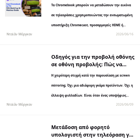
τους 26 αγώνες του Παγκοσμίου
Τα Chromebook μπορούν να μεταδώσουν την εικόνα
Κυπέλλου της FIFA
σε τηλεοράσεις χρησιμοποιώντας την ενσωματωμένη
υποστήριξη Chromecast, προσαρμογείς HDMI ή
Νταϊάν Μόργκαν
2026/06/16
εφαρμογές αναπαραγωγής οθόνης τρίτων
κατασκευαστών, όπως το 1001 TVs. Για τους αγώνες
του Παγκοσμίου Κυπέλλου FIFA 2026,...
Οδηγός για την προβολή οθόνης
σε οθόνη προβολής: Πώς να
πραγματοποιείτε καλύτερες
Η χειρότερη στιγμή κατά την παρουσίαση με screen
επιδείξεις με το 1001 TVs
mirroring; Όχι μια αδιάφορη γκάμα προϊόντων. Όχι η
έλλειψη φυλλαδίων. Είναι όταν ένας υποψήφιος
Νταϊάν Μόργκαν
2026/06/09
πελάτης είναι έτοιμος να δει την επίδειξή σας και...
Μετάδοση από φορητό
υπολογιστή στην τηλεόραση για