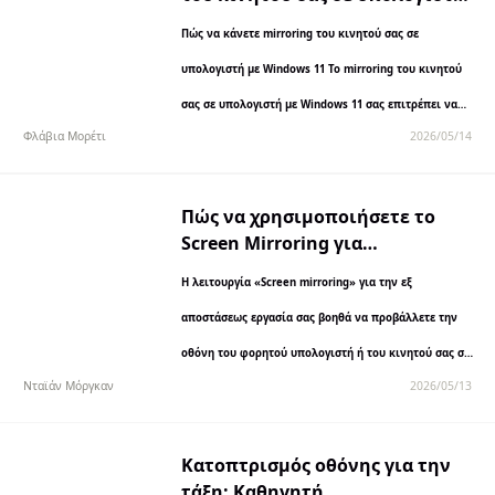
με Windows 11
Πώς να κάνετε mirroring του κινητού σας σε
υπολογιστή με Windows 11 Το mirroring του κινητού
σας σε υπολογιστή με Windows 11 σας επιτρέπει να
Φλάβια Μορέτι
2026/05/14
βλέπετε και να ελέγχετε την κινητή συσκευή σας...
Πώς να χρησιμοποιήσετε το
Screen Mirroring για
απομακρυσμένη εργασία
Η λειτουργία «Screen mirroring» για την εξ
αποστάσεως εργασία σας βοηθά να προβάλλετε την
οθόνη του φορητού υπολογιστή ή του κινητού σας σε
Νταϊάν Μόργκαν
2026/05/13
μια μεγαλύτερη οθόνη, καθιστώντας τις συναντήσεις,
τις παρουσιάσεις και την εκτέλεση πολλαπλών
εργασιών πιο άνετη και αποδοτική....
Κατοπτρισμός οθόνης για την
τάξη: Καθηγητή