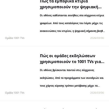
Πώς τα εμπορικά κτίρια
χρησιμοποιούν την ψηφιακή
σήμανση για να επικοινωνούν
Οι οθόνες καθίστανται συνήθεις στα σύγχρονα κτίρια
με τους ενοικιαστές
γραφείων. Από τους καταλόγους του λόμπι μέχρι τις
ανακοινώσεις του κτιρίου, η ψηφιακή σήμανση βοηθά
Ομάδα 1001 TVs
2026/03/06
τους διαχειριστές ακινήτων να επικοινωνούν με τους
ενοικιαστές και τους επισκέπτες πιο...
Πώς οι ομάδες εκδηλώσεων
χρησιμοποιούν το 1001 TVs για
απλή ψηφιακή σήμανση σε
Οι οθόνες βρίσκονται παντού στις σύγχρονες
συνέδρια και εκθέσεις
εκδηλώσεις. Από τα προγράμματα των συνεδριών και
τους χάρτες εύρεσης τρόπου μετάβασης μέχρι τα
Ομάδα 1001 TVs
2026/03/06
μηνύματα των χορηγών και τις ζωντανές
παρουσιάσεις, η ψηφιακή σήμανση έχει γίνει