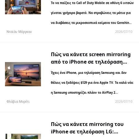
Το να παίζεις το Call of Duty Mobile σε οθόνη 6 ιντσών
(Οδηγός 2026)
γίνεται γρήγορα βαρετό. Να στραβώνεις τα μάτια για
να διαβάσεις τα μικροσκοπικά κείμενα του Genshin
Νταϊάν Μόργκαν
2026/07/10
Impact, ενώ υπάρχει μια τηλεόραση 55 ιντσών
ακριβώς δίπλα;...
Πώς να κάνετε screen mirroring
από το iPhone σε τηλεόραση
Samsung (χωρίς Apple TV)
Έχεις ένα iPhone, μια τηλεόραση Samsung και δεν
θέλεις να ξοδέψεις $129 για ένα Apple TV. Τα καλά νέα:
η Samsung υποστηρίζει πλέον το AirPlay 2...
Φλάβια Μορέτι
2026/07/10
Πώς να κάνετε mirroring του
iPhone σε τηλεόραση LG: