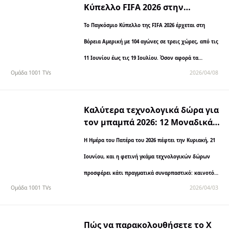
Κύπελλο FIFA 2026 στην
τηλεόραση: AirPlay, Chromecast
Το Παγκόσμιο Κύπελλο της FIFA 2026 έρχεται στη
και άλλα
Βόρεια Αμερική με 104 αγώνες σε τρεις χώρες, από τις
11 Ιουνίου έως τις 19 Ιουλίου. Όσον αφορά τα
Ομάδα 1001 TVs
2026/04/08
δικαιώματα μετάδοσης...
Καλύτερα τεχνολογικά δώρα για
τον μπαμπά 2026: 12 Μοναδικά
Gadgets που θα χρησιμοποιήσει
Η Ημέρα του Πατέρα του 2026 πέφτει την Κυριακή, 21
πραγματικά
Ιουνίου, και η φετινή γκάμα τεχνολογικών δώρων
προσφέρει κάτι πραγματικά συναρπαστικό: καινοτόμα
Ομάδα 1001 TVs
2026/04/03
gadget που λύνουν πραγματικά προβλήματα χωρίς...
Πώς να παρακολουθήσετε το X