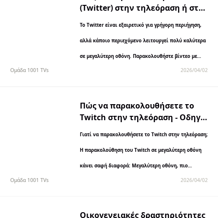
(Twitter) στην τηλεόραση ή στον
υπολογιστή (Οδηγός 2026)
Το Twitter είναι εξαιρετικό για γρήγορη περιήγηση,
αλλά κάποιο περιεχόμενο λειτουργεί πολύ καλύτερα
σε μεγαλύτερη οθόνη. Παρακολουθήστε βίντεο με
Ομάδα 1001 TVs
2026/04/02
μεγαλύτερη ευκρίνεια - Τα viral κλιπ και τα βίντεο
μεγαλύτερης διάρκειας...
Πώς να παρακολουθήσετε το
Twitch στην τηλεόραση - Οδηγός
2026
Γιατί να παρακολουθήσετε το Twitch στην τηλεόραση;
Η παρακολούθηση του Twitch σε μεγαλύτερη οθόνη
κάνει σαφή διαφορά: Μεγαλύτερη οθόνη, πιο
Ομάδα 1001 TVs
2026/04/02
ευκρινείς λεπτομέρειες Ιδανικό για...
Οικογενειακές δραστηριότητες