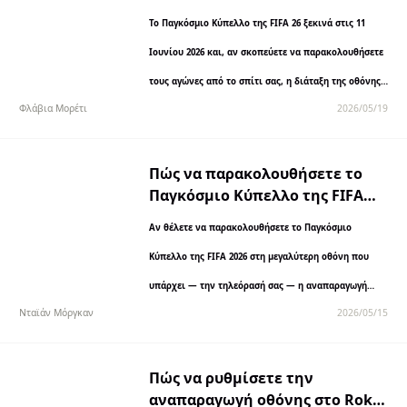
εγκαταστήσετε πριν από την
Το Παγκόσμιο Κύπελλο της FIFA 26 ξεκινά στις 11
έναρξη του Παγκοσμίου
Κυπέλλου FIFA 26
Ιουνίου 2026 και, αν σκοπεύετε να παρακολουθήσετε
τους αγώνες από το σπίτι σας, η διάταξη της οθόνης
Φλάβια Μορέτι
2026/05/19
σας παίζει σημαντικό ρόλο. Ένα κινητό είναι…
Πώς να παρακολουθήσετε το
Παγκόσμιο Κύπελλο της FIFA
2026 στην τηλεόραση
Αν θέλετε να παρακολουθήσετε το Παγκόσμιο
χρησιμοποιώντας την
αναπαραγωγή οθόνης
Κύπελλο της FIFA 2026 στη μεγαλύτερη οθόνη που
υπάρχει — την τηλεόρασή σας — η αναπαραγωγή
Νταϊάν Μόργκαν
2026/05/15
οθόνης μπορεί να είναι η πιο...
Πώς να ρυθμίσετε την
αναπαραγωγή οθόνης στο Roku