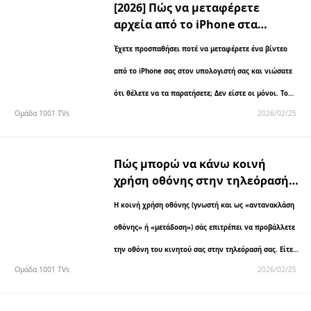
[2026] Πώς να μεταφέρετε
αρχεία από το iPhone στα
Windows (σύγκριση 5
Έχετε προσπαθήσει ποτέ να μεταφέρετε ένα βίντεο
καλύτερων μεθόδων)
από το iPhone σας στον υπολογιστή σας και νιώσατε
ότι θέλετε να τα παρατήσετε; Δεν είστε οι μόνοι. Το
Ομάδα 1001 TVs
2026/02/25
2026, τα iPhone...
Πώς μπορώ να κάνω κοινή
χρήση οθόνης στην τηλεόρασή
μου; Πλήρης οδηγός για όλες τις
Η κοινή χρήση οθόνης (γνωστή και ως «αντανακλάση
κινητές συσκευές
οθόνης» ή «μετάδοση») σάς επιτρέπει να προβάλλετε
την οθόνη του κινητού σας στην τηλεόρασή σας. Είτε
Ομάδα 1001 TVs
2026/02/25
θέλετε να παρακολουθήσετε βίντεο με την οικογένειά
σας,...