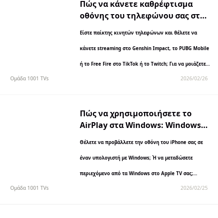
Πώς να κάνετε καθρέφτισμα
οθόνης του τηλεφώνου σας στο
φορητό υπολογιστή σας για ροή
Είστε παίκτης κινητών τηλεφώνων και θέλετε να
παιχνιδιών υψηλής ποιότητας
κάνετε streaming στο Genshin Impact, το PUBG Mobile
ή το Free Fire στο TikTok ή το Twitch; Για να μοιάζετε
Ομάδα 1001 TVs
2026/02/26
με επαγγελματία, πρέπει να...
Πώς να χρησιμοποιήσετε το
AirPlay στα Windows: Windows:
Ασύρματη σύνδεση μεταξύ
Θέλετε να προβάλλετε την οθόνη του iPhone σας σε
συσκευών Apple & Windows
έναν υπολογιστή με Windows; Ή να μεταδώσετε
περιεχόμενο από τα Windows στο Apple TV σας;
Ομάδα 1001 TVs
2026/02/25
Πιθανότατα έχετε παρατηρήσει ότι τα Windows δεν...