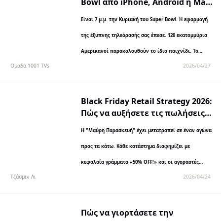
Bowl από iPhone, Android ή Mac
στην τηλεόραση το 2027
Είναι 7 μ.μ. την Κυριακή του Super Bowl. Η εφαρμογή
της έξυπνης τηλεόρασής σας έπεσε. 120 εκατομμύρια
Αμερικανοί παρακολουθούν το ίδιο παιχνίδι. Το
Ομάδα 1001 TVs
2026/04/27
τηλέφωνό σας λειτουργεί, αλλά χρειάζεστε...
Black Friday Retail Strategy 2026:
Πώς να αυξήσετε τις πωλήσεις
χωρίς να σκοτώσετε τα
Η "Μαύρη Παρασκευή" έχει μετατραπεί σε έναν αγώνα
περιθώρια κέρδους σας
προς τα κάτω. Κάθε κατάστημα διαφημίζει με
κεφαλαία γράμματα «50% OFF!» και οι αγοραστές
Τζάσμιν Λι
2026/04/24
αναζητούν τη χαμηλότερη τιμή. Αλλά εδώ είναι το
πρόβλημα:...
Πώς να γιορτάσετε την