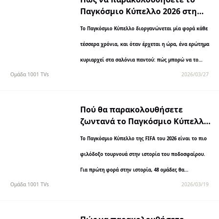
Παγκόσμιο Κύπελλο 2026 στη
μεγάλη σας οθόνη
Το Παγκόσμιο Κύπελλο διοργανώνεται μία φορά κάθε
τέσσερα χρόνια, και όταν έρχεται η ώρα, ένα ερώτημα
κυριαρχεί στα σαλόνια παντού: πώς μπορώ να το
Ομάδα 1001 TVs
2026/03/27
παρακολουθήσω στο...
Πού θα παρακολουθήσετε
ζωντανά το Παγκόσμιο Κύπελλο
FIFA 2026: Ο πλήρης οδηγός
Το Παγκόσμιο Κύπελλο της FIFA του 2026 είναι το πιο
προβολής
φιλόδοξο τουρνουά στην ιστορία του ποδοσφαίρου.
Για πρώτη φορά στην ιστορία, 48 ομάδες θα
Ομάδα 1001 TVs
2026/03/19
αναμετρηθούν σε 104 αγώνες που θα διεξαχθούν...