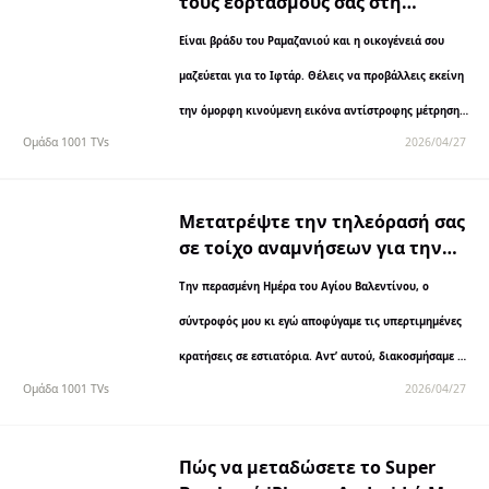
τους εορτασμούς σας στη
μεγάλη οθόνη
Είναι βράδυ του Ραμαζανιού και η οικογένειά σου
μαζεύεται για το Ιφτάρ. Θέλεις να προβάλλεις εκείνη
την όμορφη κινούμενη εικόνα αντίστροφης μέτρησης
Ομάδα 1001 TVs
2026/04/27
στην τηλεόραση. Η αδελφή σου ελπίζει...
Μετατρέψτε την τηλεόρασή σας
σε τοίχο αναμνήσεων για την
Ημέρα του Αγίου Βαλεντίνου:
Την περασμένη Ημέρα του Αγίου Βαλεντίνου, ο
1001 TVs
σύντροφός μου κι εγώ αποφύγαμε τις υπερτιμημένες
κρατήσεις σε εστιατόρια. Αντ’ αυτού, διακοσμήσαμε το
Ομάδα 1001 TVs
2026/04/27
σαλόνι μας με κεριά, μαγειρέψαμε μαζί ζυμαρικά και...
Πώς να μεταδώσετε το Super