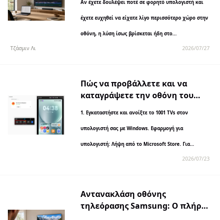
Αν έχετε δουλέψει ποτέ σε φορητό υπολογιστή και
το 2026
έχετε ευχηθεί να είχατε λίγο περισσότερο χώρο στην
οθόνη, η λύση ίσως βρίσκεται ήδη στο...
Τζάσμιν Λι
2026/07/27
Πώς να προβάλλετε και να
καταγράψετε την οθόνη του
κινητού σας στον υπολογιστή
1. Εγκαταστήστε και ανοίξτε το 1001 TVs στον
μέσω του 1001 TVs και του Nero
Screen Recorder;
υπολογιστή σας με Windows. Εφαρμογή για
υπολογιστή: Λήψη από το Microsoft Store. Για
2026/07/23
αναλυτικές οδηγίες, ανατρέξτε στον Οδηγό
εγκατάστασης για υπολογιστή. 2. Εγκαταστήστε και
ανοίξτε...
Αντανακλάση οθόνης
τηλεόρασης Samsung: Ο πλήρης
οδηγός (για όλες τις συσκευές)