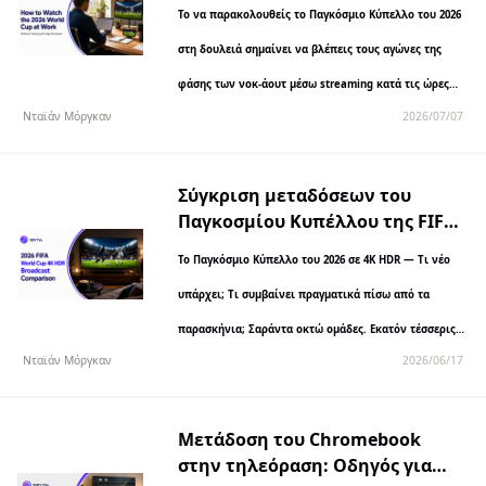
στη δουλειά (χωρίς να χάσετε
Το να παρακολουθείς το Παγκόσμιο Κύπελλο του 2026
τις σημαντικές στιγμές)
στη δουλειά σημαίνει να βλέπεις τους αγώνες της
φάσης των νοκ-άουτ μέσω streaming κατά τις ώρες
Νταϊάν Μόργκαν
2026/07/07
εργασίας. Μπορείς να χρησιμοποιήσεις την ασύρματη
αναπαραγωγή οθόνης, δύο οθόνες ή παράθυρα
«εικόνα στην εικόνα»…
Σύγκριση μεταδόσεων του
Παγκοσμίου Κυπέλλου της FIFA
2026 σε 4K HDR: Ποια
Το Παγκόσμιο Κύπελλο του 2026 σε 4K HDR — Τι νέο
πλατφόρμα προσφέρει την
καλύτερη ποιότητα εικόνας;
υπάρχει; Τι συμβαίνει πραγματικά πίσω από τα
παρασκήνια; Σαράντα οκτώ ομάδες. Εκατόν τέσσερις
Νταϊάν Μόργκαν
2026/06/17
αγώνες. Τρεις διοργανωτές…
Μετάδοση του Chromebook
στην τηλεόραση: Οδηγός για