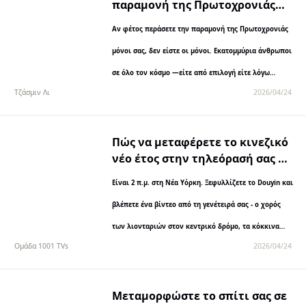
παραμονή της Πρωτοχρονιάς
μόνοι σας το 2026: 20
Αν φέτος περάσετε την παραμονή της Πρωτοχρονιάς
σημαντικοί τρόποι για να
χτυπήσετε τη χρονιά μόνοι σας
μόνοι σας, δεν είστε οι μόνοι. Εκατομμύρια άνθρωποι
σε όλο τον κόσμο —είτε από επιλογή είτε λόγω
Τζάσμιν Λι
2026/04/24
περιστάσεων— υποδέχονται το 2027 μόνοι τους. Η
αλήθεια; Δεν...
Πώς να μεταφέρετε το κινεζικό
νέο έτος στην τηλεόρασή σας με
την εφαρμογή 1001 TVs
Είναι 2 π.μ. στη Νέα Υόρκη. Ξεφυλλίζετε το Douyin και
βλέπετε ένα βίντεο από τη γενέτειρά σας - ο χορός
των λιονταριών στον κεντρικό δρόμο, τα κόκκινα
Ομάδα 1001 TVs
2026/04/24
φανάρια...
Μεταμορφώστε το σπίτι σας σε