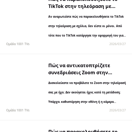
TikTok στην τηλεόραση με
σχόλια (Πλήρης οδηγός 2026)
Αν αναρωτιέστε πώς να παρακολουθήσετε το TikTok
στην τηλεόραση με σχόλια, δεν είστε οι μόνοι. Από
τότε που το TikTok κατάργησε την εφαρμογή του για
Ομάδα 1001 TVs
2026/03/27
τηλεόραση το 2025, οι χρήστες...
Πώς να αντικατοπτρίζετε
συνεδριάσεις Zoom στην
τηλεόραση (με ήχο) - Οδηγός
Δυσκολεύεστε να προβάλετε το Zoom στην τηλεόρασή
Easy 2026
σας με ήχο; Δεν ακούγεται ήχος κατά τη μετάδοση;
Υπάρχει καθυστέρηση στην οθόνη ή η κάμερα
Ομάδα 1001 TVs
2026/03/27
εμφανίζεται πλάγια; Αυτός ο οδηγός σας δείχνει πώς
να προβάλετε το Zoom...
Πώς να παρακολουθήσετε το