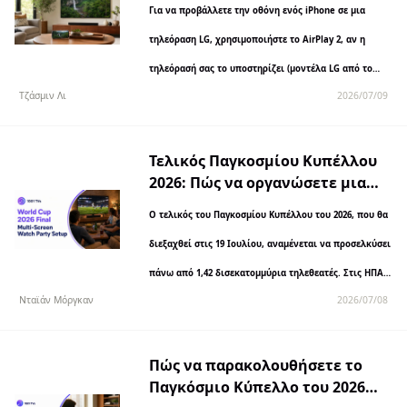
Μέθοδοι με AirPlay 2 και
Για να προβάλλετε την οθόνη ενός iPhone σε μια
εφαρμογές (2026)
τηλεόραση LG, χρησιμοποιήστε το AirPlay 2, αν η
τηλεόρασή σας το υποστηρίζει (μοντέλα LG από το
Τζάσμιν Λι
2026/07/09
2018 και μετά), ή εγκαταστήστε μια εφαρμογή τρίτου
κατασκευαστή...
Τελικός Παγκοσμίου Κυπέλλου
2026: Πώς να οργανώσετε μια
ομαδική προβολή σε πολλές
Ο τελικός του Παγκοσμίου Κυπέλλου του 2026, που θα
οθόνες, όπου κι αν βρίσκεστε
διεξαχθεί στις 19 Ιουλίου, αναμένεται να προσελκύσει
πάνω από 1,42 δισεκατομμύρια τηλεθεατές. Στις ΗΠΑ,
Νταϊάν Μόργκαν
2026/07/08
το τουρνουά έχει ήδη σπάσει ρεκόρ…
Πώς να παρακολουθήσετε το
Παγκόσμιο Κύπελλο του 2026