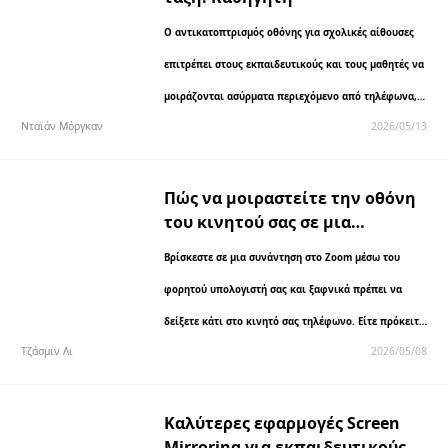
Ο αντικατοπτρισμός οθόνης για σχολικές αίθουσες
επιτρέπει στους εκπαιδευτικούς και τους μαθητές να
μοιράζονται ασύρματα περιεχόμενο από τηλέφωνα,
Νταϊάν Μόργκαν
2026/05/13
tablet και φορητούς υπολογιστές σε μια μεγαλύτερη
οθόνη, καθιστώντας τα μαθήματα πιο διαδραστικά και
συνεργατικά.
Πώς να μοιραστείτε την οθόνη
του κινητού σας σε μια
συνάντηση Zoom: 4 εύκολες
Βρίσκεστε σε μια συνάντηση στο Zoom μέσω του
μέθοδοι
φορητού υπολογιστή σας και ξαφνικά πρέπει να
δείξετε κάτι στο κινητό σας τηλέφωνο. Είτε πρόκειται
Τζάσμιν Λι
2026/05/08
για την παρουσίαση μιας εφαρμογής για κινητά,...
Καλύτερες εφαρμογές Screen
Mirroring για εκπαιδευτικούς