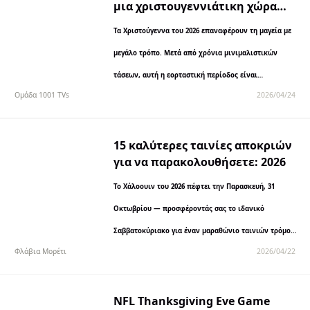
μια χριστουγεννιάτικη χώρα
των θαυμάτων: 2026 τάσεις και
Τα Χριστούγεννα του 2026 επαναφέρουν τη μαγεία με
ιδέες διακόσμησης
μεγάλο τρόπο. Μετά από χρόνια μινιμαλιστικών
τάσεων, αυτή η εορταστική περίοδος είναι
Ομάδα 1001 TVs
2026/04/24
αφιερωμένη στον νοσταλγικό μαξιμαλισμό —
σκεφτείτε...
15 καλύτερες ταινίες αποκριών
για να παρακολουθήσετε: 2026
Το Χάλοουιν του 2026 πέφτει την Παρασκευή, 31
Οκτωβρίου — προσφέροντάς σας το ιδανικό
Σαββατοκύριακο για έναν μαραθώνιο ταινιών τρόμου.
Φλάβια Μορέτι
2026/04/22
Φέτος έχουμε δει εξαιρετικές ταινίες τρόμου: η ταινία
«Scream 7» έκανε πρεμιέρα...
NFL Thanksgiving Eve Game