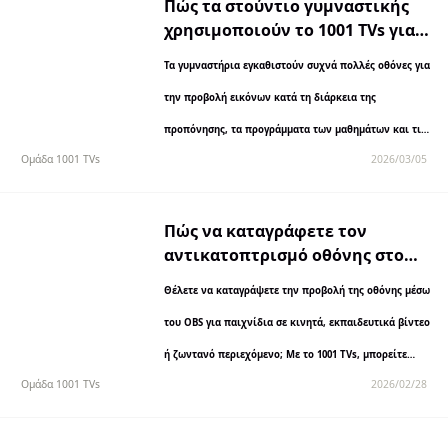
απαραίτητη για την εκδήλωση...
Πώς τα στούντιο γυμναστικής
χρησιμοποιούν το 1001 TVs για
ασύρματη ψηφιακή σήμανση
Τα γυμναστήρια εγκαθιστούν συχνά πολλές οθόνες για
στο Apple TV
την προβολή εικόνων κατά τη διάρκεια της
προπόνησης, τα προγράμματα των μαθημάτων και τις
Ομάδα 1001 TVs
2026/03/05
ανακοινώσεις. Πολλές από αυτές τις οθόνες
λειτουργούν με Apple TV, αλλά η διαχείριση του
περιεχομένου...
Πώς να καταγράφετε τον
αντικατοπτρισμό οθόνης στο
OBS (Android & iPhone)
Θέλετε να καταγράψετε την προβολή της οθόνης μέσω
του OBS για παιχνίδια σε κινητά, εκπαιδευτικά βίντεο
ή ζωντανό περιεχόμενο; Με το 1001 TVs, μπορείτε
Ομάδα 1001 TVs
2026/02/28
εύκολα να προβάλλετε την οθόνη του κινητού σας
σε...