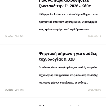
Πώς να παρακολουθήσετε
ζωντανά την F1 2026 - Κάθε
κανάλι, εφαρμογή & πώς να
Η Φόρμουλα 1 είναι ένα από τα λίγα αθλήματα που
κάνετε casting στην τηλεόρασή
σας
πραγματικά απαιτούν μεγάλη οθόνη. Ο βρυχηθμός
ενός κρύου κινητήρα κατά τη διάρκεια των
Ομάδα 1001 TVs
2026/03/18
προκριματικών το Σάββατο πρωί...
Ψηφιακή σήμανση για ομάδες
τεχνολογίας & B2B
Οι οθόνες είναι συνηθισμένες σε πολλές εταιρείες
τεχνολογίας. Στα γραφεία, στις αίθουσες επίδειξης
και στους χώρους συσκέψεων, οι οθόνες
Ομάδα 1001 TVs
2026/03/09
χρησιμοποιούνται συχνά για την προβολή επιδείξεων
προϊόντων, πινάκων ελέγχου, παρουσιάσεων ή...